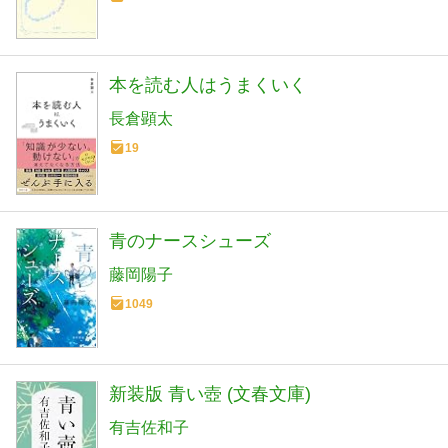
本を読む人はうまくいく
長倉顕太
19
青のナースシューズ
藤岡陽子
1049
新装版 青い壺 (文春文庫)
有吉佐和子