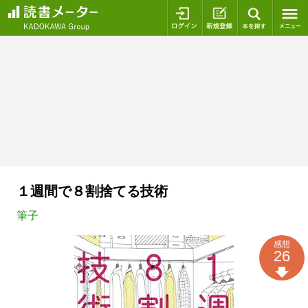
ログイン
新規登録
本を探
１週間で８割捨てる技術
筆子
感想
26