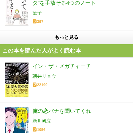
タ"を手放せる4つのノート
筆子
397
もっと見る
この本を読んだ人がよく読む本
イン・ザ・メガチャーチ
朝井リョウ
22190
俺の恋バナを聞いてくれ
新川帆立
1056