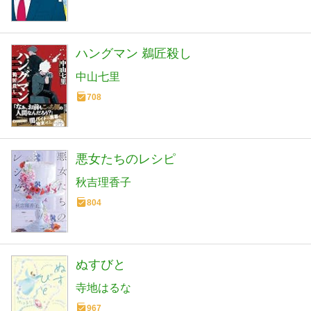
ハングマン 鵜匠殺し
中山七里
708
悪女たちのレシピ
秋吉理香子
804
ぬすびと
寺地はるな
967