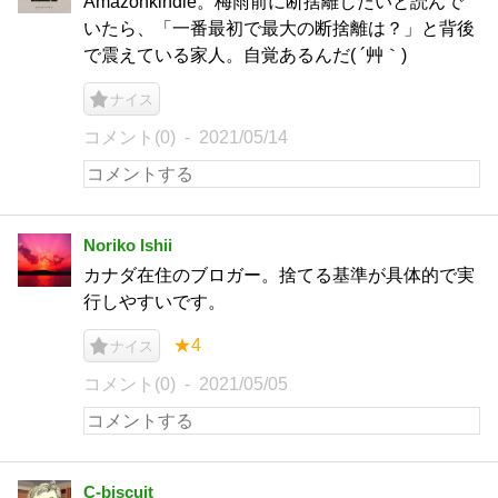
Amazonkindle。梅雨前に断捨離したいと読んで
いたら、「一番最初で最大の断捨離は？」と背後
で震えている家人。自覚あるんだ( ´艸｀)
ナイス
コメント(0)
2021/05/14
Noriko Ishii
カナダ在住のブロガー。捨てる基準が具体的で実
行しやすいです。
★4
ナイス
コメント(0)
2021/05/05
C-biscuit