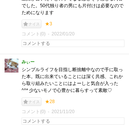
でした。50代独り者の男にも片付けは必要なので
ためになります
★3
ナイス
コメント(0)
2022/01/20
みぃー
シンプルライフを目指し断捨離中なので手に取っ
た本。既に出来ていることには深く共感、これか
ら取り組みたいことにはよーしと気合が入った
^^* 少ないモノで心豊かに暮らすって素敵♡
★28
ナイス
コメント(0)
2021/11/20