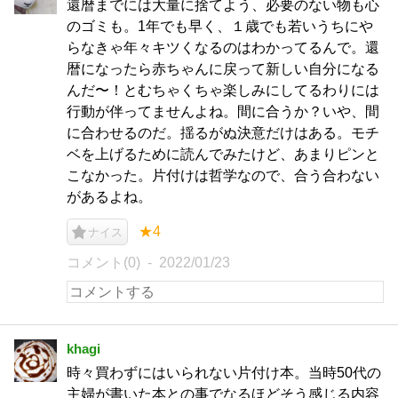
還暦までには大量に捨てよう、必要のない物も心
のゴミも。1年でも早く、１歳でも若いうちにや
らなきゃ年々キツくなるのはわかってるんで。還
暦になったら赤ちゃんに戻って新しい自分になる
んだ〜！とむちゃくちゃ楽しみにしてるわりには
行動が伴ってませんよね。間に合うか？いや、間
に合わせるのだ。揺るがぬ決意だけはある。モチ
ベを上げるために読んでみたけど、あまりピンと
こなかった。片付けは哲学なので、合う合わない
があるよね。
★4
ナイス
コメント(0)
2022/01/23
khagi
時々買わずにはいられない片付け本。当時50代の
主婦が書いた本との事でなるほどそう感じる内容