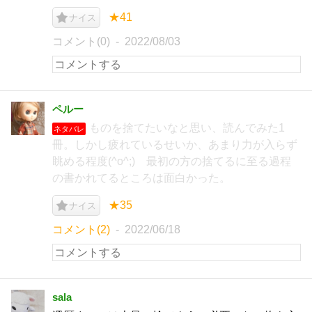
★41
ナイス
コメント(0)
2022/08/03
ペルー
ものを捨てたいなと思い、読んでみた1
ネタバレ
冊。しかし疲れているせいか、あまり力が入らず
眺める程度(^o^;) 最初の方の捨てるに至る過程
の書かれてるところは面白かった。
★35
ナイス
コメント(2)
2022/06/18
sala