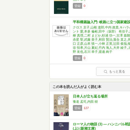
登録
0
平和構築論入門: 岐路に立つ国家建
クロス 京子,山根 達郎,中内 政貴,キハラ
ント 愛,本多 倫彬,田中（坂部） 有佳子,
柳 真理,二村 まどか,杉浦 功一,古澤 嘉朗
赤星 聖,武藤 亜子,和田 賢治,落合 直之,
口 正彦,山本 慎一,小林 正英,辻田 俊哉,
谷 恒孝,片山 夏紀,竹内 海人,大井 綾子,
野 友也,石川 幸子,渡邊 絢子
登録
0
もっと見る
この本を読んだ人がよく読む本
日本人が立ち返る場所
養老 孟司,内田 樹
登録
127
ローマ人の物語 (3) ― ハンニバル戦
(上) (新潮文庫)