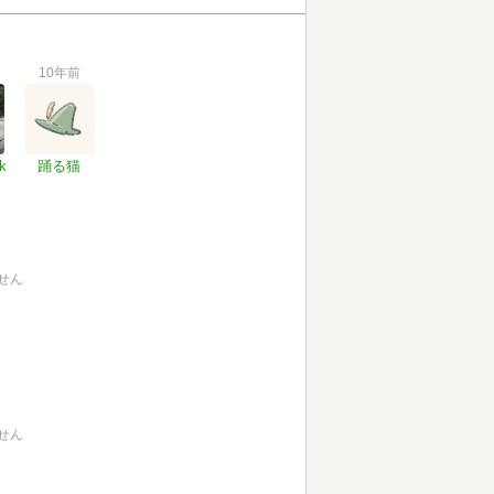
10年前
k
踊る猫
せん
せん