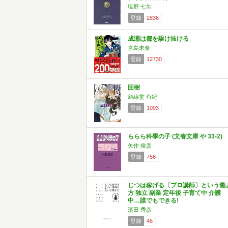
塩野 七生
登録
2836
成瀬は都を駆け抜ける
宮島未奈
登録
12730
回樹
斜線堂 有紀
登録
1093
ららら科學の子 (文春文庫 や 33-2)
矢作 俊彦
登録
756
じつは稼げる〔プロ講師〕という働
方 独立 副業 定年後 子育て中 介護
中…誰でもできる!
濱田 秀彦
登録
46