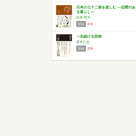
日本の七十二候を楽しむ ―旧暦のあ
る暮らし―
白井 明大
登録
876
一生続ける技術
青木仁志
登録
208