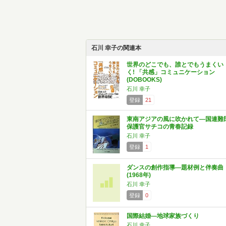
石川 幸子の関連本
世界のどこでも、誰とでもうまくい
く! 「共感」コミュニケーション
(DOBOOKS)
石川 幸子
登録
21
東南アジアの風に吹かれて―国連難
保護官サチコの青春記録
石川 幸子
登録
1
ダンスの創作指導―題材例と伴奏曲
(1968年)
石川 幸子
登録
0
国際結婚―地球家族づくり
石川 幸子