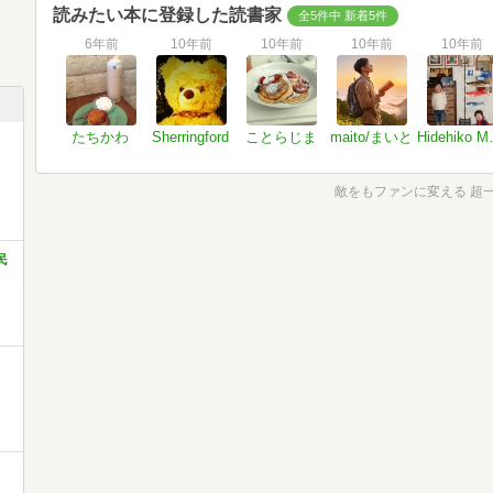
読みたい本に登録した読書家
全5件中 新着5件
6年前
10年前
10年前
10年前
10年前
たちかわ
Sherringford
ことらじま
maito/まいと
Hide
敵をもファンに変える 超
民