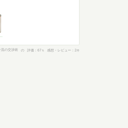
hiko Maruta
一流の交渉術
の
評価
67
感想・レビュー
2
％
件