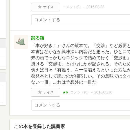
ナイス
コメント(
0
)
2016/08/28
踊る猫
『本が好き！』さんの献本で。「交渉」など必要
本書はなかなか興味深い内容だと思った。ひと口
来の頭でっかちなロジックで詰めて行く「交渉術
掛ける「交渉術」とはなにかが記される。そのた
例えば日々「有難う」を十個唱えるといった方法
啓発本として読むのが相応しい。その意味ではタ
ない一冊。これは予想外の一冊だ
ナイス
★6
コメント(
0
)
2016/05/16
この本を登録した読書家