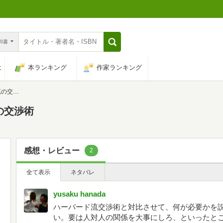
n和書
は
本ランキング
作家ランキング
交渉術
の交渉術
感想・レビュー
2
全て表示
ネタバレ
yusaku hanada
ハーバード流交渉術と対比させて、何が必要かを
い。要は人対人の関係を大事にしろ、といったと