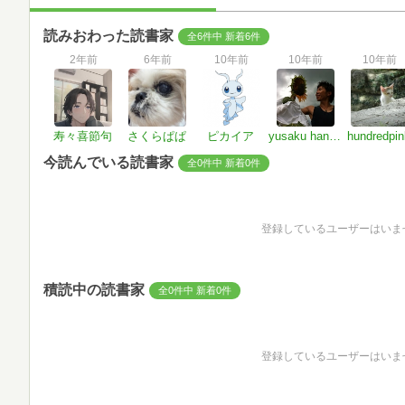
読みおわった読書家
全6件中 新着6件
2年前
6年前
10年前
10年前
10年前
寿々喜節句
さくらぱぱ
ピカイア
yusaku hanada
hundredpin
今読んでいる読書家
全0件中 新着0件
登録しているユーザーはいま
積読中の読書家
全0件中 新着0件
登録しているユーザーはいま