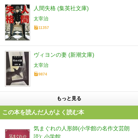
人間失格 (集英社文庫)
太宰治
11357
ヴィヨンの妻 (新潮文庫)
太宰治
9874
もっと見る
この本を読んだ人がよく読む本
気まぐれの人形師(小学館の名作文芸朗
読): 小学館