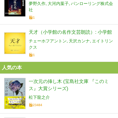
夢野久作
大河内葉子
パンローリング株式会
社
1
天才（小学館の名作文芸朗読）: 小学館
チェーホフアントン
天沢カンナ
エイトリン
クス
1
人気の本
一次元の挿し木 (宝島社文庫 『このミ
ス』大賞シリーズ)
松下龍之介
23484