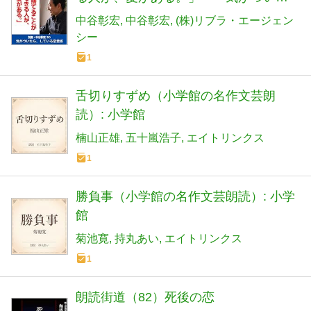
ら、している恋愛術
中谷彰宏
中谷彰宏
(株)リブラ・エージェン
シー
1
舌切りすずめ（小学館の名作文芸朗
読）: 小学館
楠山正雄
五十嵐浩子
エイトリンクス
1
勝負事（小学館の名作文芸朗読）: 小学
館
菊池寛
持丸あい
エイトリンクス
1
朗読街道（82）死後の恋