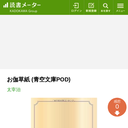
ログイン
新規登録
本を探
お伽草紙 (青空文庫POD)
太宰治
感想
0