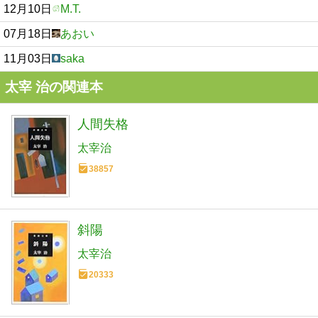
12月10日
M.T.
07月18日
あおい
11月03日
saka
太宰 治の関連本
人間失格
太宰治
38857
斜陽
太宰治
20333