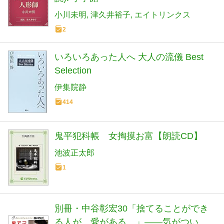
小川未明
津久井裕子
エイトリンクス
2
いろいろあった人へ 大人の流儀 Best
Selection
伊集院静
414
鬼平犯科帳 女掏摸お富【朗読CD】
池波正太郎
1
別冊・中谷彰宏30「捨てることができ
る人が、愛がある。」――気がついた