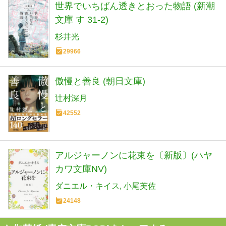
世界でいちばん透きとおった物語 (新潮
文庫 す 31-2)
杉井光
29966
傲慢と善良 (朝日文庫)
辻村深月
42552
アルジャーノンに花束を〔新版〕(ハヤ
カワ文庫NV)
ダニエル・キイス
小尾芙佐
24148