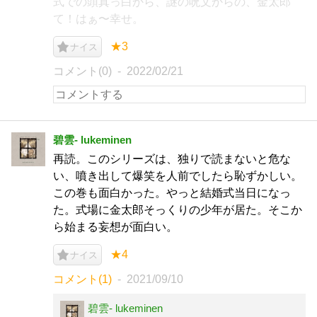
式での頭真っ白から、謎の呪文からの、金太郎
て！はぁ〜幸せ。
★3
ナイス
コメント(0)
2022/02/21
碧雲- lukeminen
再読。このシリーズは、独りで読まないと危な
い、噴き出して爆笑を人前でしたら恥ずかしい。
この巻も面白かった。やっと結婚式当日になっ
た。式場に金太郎そっくりの少年が居た。そこか
ら始まる妄想が面白い。
★4
ナイス
コメント(1)
2021/09/10
碧雲- lukeminen