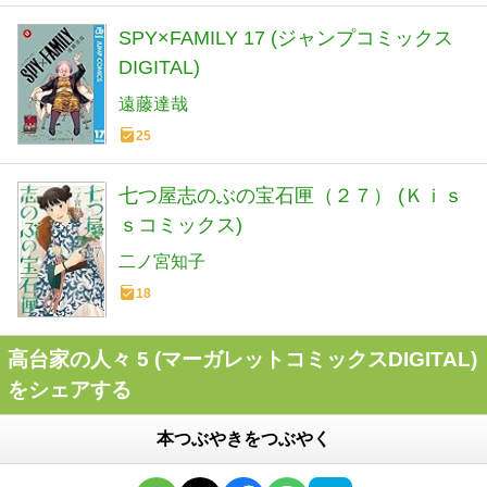
SPY×FAMILY 17 (ジャンプコミックス
DIGITAL)
遠藤達哉
25
七つ屋志のぶの宝石匣（２７） (Ｋｉｓ
ｓコミックス)
二ノ宮知子
18
高台家の人々 5 (マーガレットコミックスDIGITAL)
をシェアする
本つぶやきをつぶやく