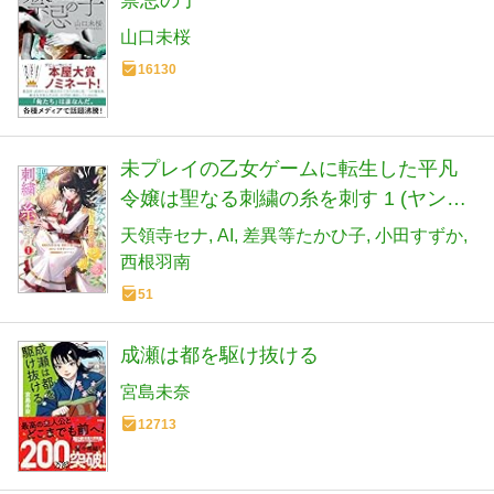
山口未桜
16130
未プレイの乙女ゲームに転生した平凡
令嬢は聖なる刺繍の糸を刺す 1 (ヤング
ジャンプコミックス)
天領寺セナ
AI
差異等たかひ子
小田すずか
西根羽南
51
成瀬は都を駆け抜ける
宮島未奈
12713