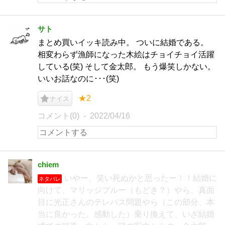
サト
まとめ買いイッキ読み中。 ついに結婚である。
相変わらず漁師になった木絵はチョイチョイ活躍
している(笑) そして金太郎。 もう爆笑しかない。
いいお話なのに･･･(笑)
★2
ナイス
コメント(0)
2022/04/16
chiem
いやー、笑い死ぬかと思ったー！！結婚に
ネタバレ
向けて、マリッジブルー（もどき？）やら、真面
目に光正さんのテレパス問題やら（この部分、本
当に良かった。感動した）乗り換えて、いざ結婚