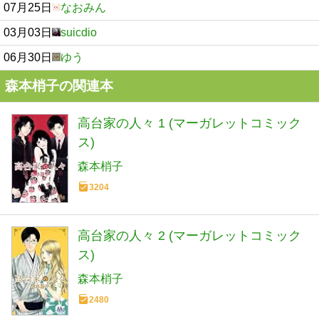
07月25日
なおみん
03月03日
suicdio
06月30日
ゆう
森本梢子の関連本
高台家の人々 1 (マーガレットコミック
ス)
森本梢子
3204
高台家の人々 2 (マーガレットコミック
ス)
森本梢子
2480