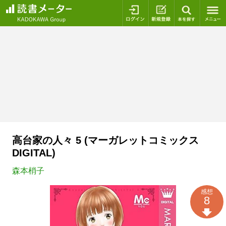
ログイン
新規登録
本を探
高台家の人々 5 (マーガレットコミックス
DIGITAL)
森本梢子
感想
8