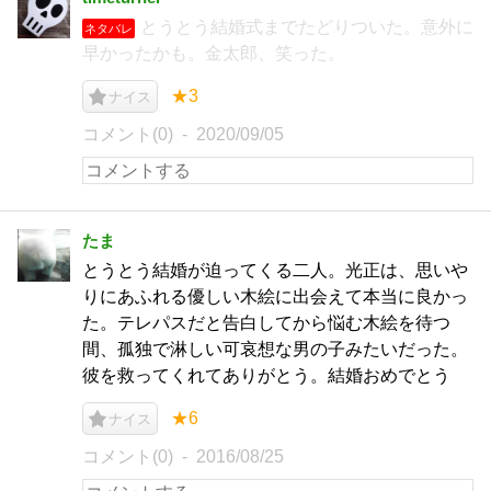
とうとう結婚式までたどりついた。意外に
ネタバレ
早かったかも。金太郎、笑った。
★3
ナイス
コメント(0)
2020/09/05
たま
とうとう結婚が迫ってくる二人。光正は、思いや
りにあふれる優しい木絵に出会えて本当に良かっ
た。テレパスだと告白してから悩む木絵を待つ
間、孤独で淋しい可哀想な男の子みたいだった。
彼を救ってくれてありがとう。結婚おめでとう
★6
ナイス
コメント(0)
2016/08/25