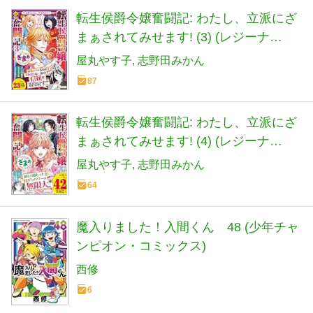
転生侯爵令嬢奮闘記: わたし、立派にざ
まぁされてみせます! (3) (レジーナ
COMICS)
屋丸やす子
志野田みかん
87
転生侯爵令嬢奮闘記: わたし、立派にざ
まぁされてみせます! (4) (レジーナ
COMICS)
屋丸やす子
志野田みかん
64
魔入りました！入間くん 48 (少年チャ
ンピオン・コミックス)
西修
6