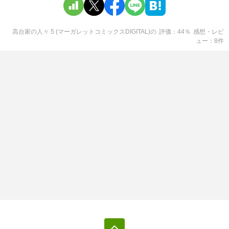
高台家の人々 5 (マーガレットコミックスDIGITAL)
の
評価
44
％
感想・レビ
ュー
8
件