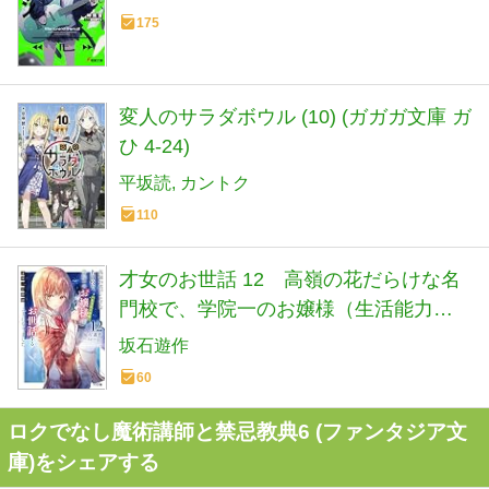
175
変人のサラダボウル (10) (ガガガ文庫 ガ
ひ 4-24)
平坂読
カントク
110
才女のお世話 12 高嶺の花だらけな名
門校で、学院一のお嬢様（生活能力皆
無）を陰ながらお世話することになり
坂石遊作
ました (HJ文庫 さ 07-03-12)
60
ロクでなし魔術講師と禁忌教典6 (ファンタジア文
庫)をシェアする