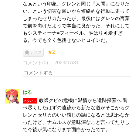
なぁという印象。グレンと同じ『人間』になりた
い、という切実な願いから短絡的な行動に走って
しまったセリカだったが、最後にはグレンの言葉
で前を向けたようで本当に良かった。それにして
もシスティーナ=フィーベル、やはり可愛すぎ
る。今でも全く色褪せないヒロインだ。
★2
ナイス
コメント(0)
2023/07/31
はる
教師クビの危機に温情から遺跡探索へ 調
ネタバレ
べ尽くしたはずの遺跡から新たな道がそこからグ
レンとセリカのいい感じの話になるとは思わなか
ったけど、ナムルスが意味深なこと言ってたりし
て今後が気になります面白かったです。