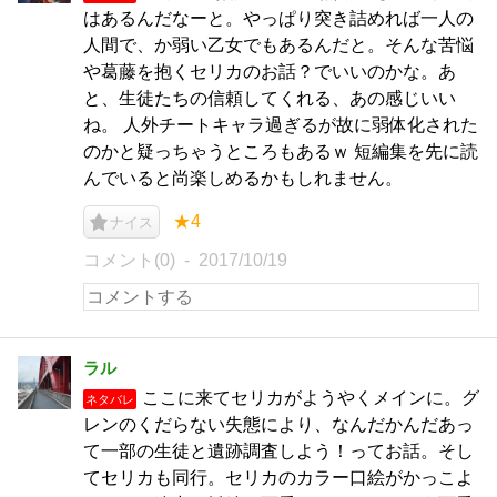
はあるんだなーと。やっぱり突き詰めれば一人の
人間で、か弱い乙女でもあるんだと。そんな苦悩
や葛藤を抱くセリカのお話？でいいのかな。あ
と、生徒たちの信頼してくれる、あの感じいい
ね。 人外チートキャラ過ぎるが故に弱体化された
のかと疑っちゃうところもあるｗ 短編集を先に読
んでいると尚楽しめるかもしれません。
★4
ナイス
コメント(0)
2017/10/19
ラル
ここに来てセリカがようやくメインに。グ
ネタバレ
レンのくだらない失態により、なんだかんだあっ
て一部の生徒と遺跡調査しよう！ってお話。そし
てセリカも同行。セリカのカラー口絵がかっこよ