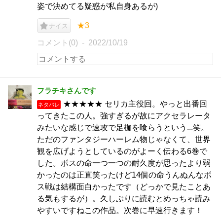
姿で決めてる疑惑が私自身あるが)
★3
ナイス
コメント(0)
2022/10/19
フラチキさんです
★★★★★ セリカ主役回。やっと出番回
ネタバレ
ってきたこの人。強すぎるが故にアクセラレータ
みたいな感じで速攻で足枷を喰らうという...笑。
ただのファンタジーハーレム物じゃなくて、世界
観を広げようとしているのがよーく伝わる6巻で
した。ボスの命一つ一つの耐久度が思ったより弱
かったのは正直笑ったけど14個の命うんぬんなボ
ス戦は結構面白かったです（どっかで見たことあ
る気もするが）。久しぶりに読むとめっちゃ読み
やすいですねこの作品。次巻に早速行きます！