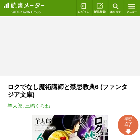
ログイン
新規登録
本を探
ロクでなし魔術講師と禁忌教典6 (ファンタ
ジア文庫)
羊太郎
,
三嶋くろね
感想
47