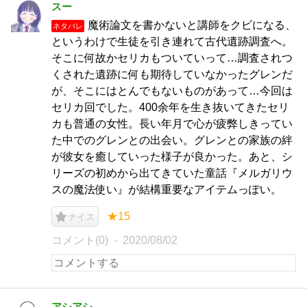
スー
魔術論文を書かないと講師をクビになる、
ネタバレ
というわけで生徒を引き連れて古代遺跡調査へ。
そこに何故かセリカもついていって…調査されつ
くされた遺跡に何も期待していなかったグレンだ
が、そこにはとんでもないものがあって…今回は
セリカ回でした。400余年を生き抜いてきたセリ
カも普通の女性。長い年月で心が疲弊しきってい
た中でのグレンとの出会い。グレンとの家族の絆
が彼女を癒していった様子が良かった。あと、シ
リーズの初めから出てきていた童話『メルガリウ
スの魔法使い』が結構重要なアイテムっぽい。
★15
ナイス
コメント(0)
2020/08/02
アシアシ