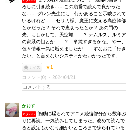
ろしに引き続き……この順番で読んで良かった
な…… グレン先生にも、何かあること示唆されて
いるけれど…… セリカ様、魔王に支える高位幹部
とかだった？ それで裏切ったとか？ あの門の
先、もしかして。天空城……？ ナムルス、ルミア
の家系の祖とか……？ 単純すぎるかな。 やー、
色々情報一気に増えましたが…… すなおに「行き
たい」と言えないシスティかわいかったです。
★1
ナイス
コメント(0)
2024/04/21
かおす
衝動に駆られてアニメ続編部分から数年ぶ
ネタバレ
りに再読。一気読みしてしまった。改めて読んで
ると設定もかなり細かいところまで練られている