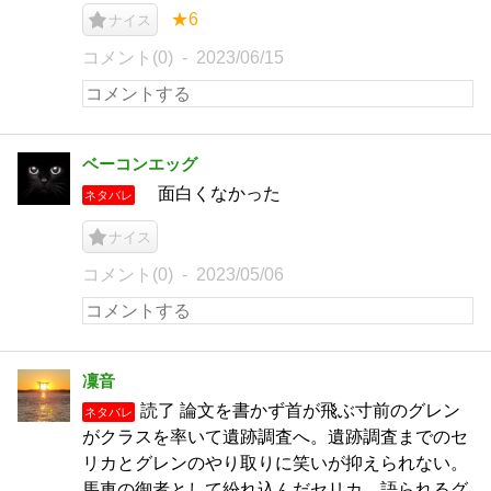
★6
ナイス
コメント(0)
2023/06/15
ベーコンエッグ
面白くなかった
ネタバレ
ナイス
コメント(0)
2023/05/06
凜音
読了 論文を書かず首が飛ぶ寸前のグレン
ネタバレ
がクラスを率いて遺跡調査へ。遺跡調査までのセ
リカとグレンのやり取りに笑いが抑えられない。
馬車の御者として紛れ込んだセリカ。語られるグ