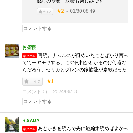
感じの今巻。次巻も楽しみです。
★2
01/30 08:49
ナイス
お昼寝
再読。ナムルスが謎めいたことばかり言っ
ネタバレ
ててモヤモヤする。この真相がわかるのは何巻な
んだろう。セリカとグレンの家族愛が素敵だった
★1
ナイス
コメント(0)
2024/06/13
R.SADA
あとがきを読んで先に短編集読めばよかっ
ネタバレ