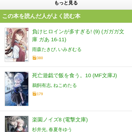
もっと見る
この本を読んだ人がよく読む本
負けヒロインが多すぎる! (9) (ガガガ文
庫 ガあ 16-11)
雨森たきび
いみぎむる
380
死亡遊戯で飯を食う。10 (MF文庫J)
鵜飼有志
ねこめたる
179
楽園ノイズ8 (電撃文庫)
杉井光
春夏冬ゆう