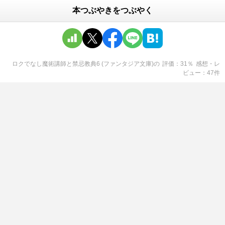
本つぶやきをつぶやく
ロクでなし魔術講師と禁忌教典6 (ファンタジア文庫)
の
評価
31
％
感想・レ
ビュー
47
件