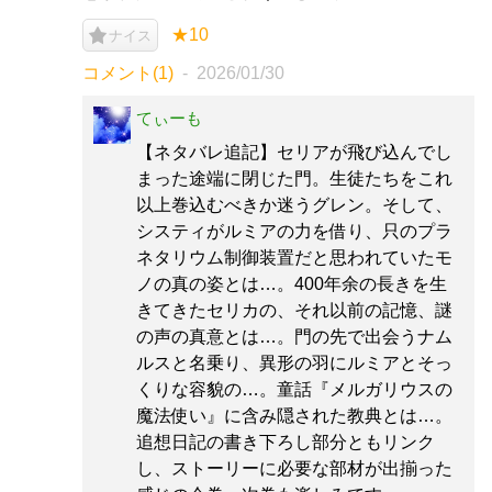
★10
ナイス
コメント(1)
2026/01/30
てぃーも
【ネタバレ追記】セリアが飛び込んでし
まった途端に閉じた門。生徒たちをこれ
以上巻込むべきか迷うグレン。そして、
システィがルミアの力を借り、只のプラ
ネタリウム制御装置だと思われていたモ
ノの真の姿とは…。400年余の長きを生
きてきたセリカの、それ以前の記憶、謎
の声の真意とは…。門の先で出会うナム
ルスと名乗り、異形の羽にルミアとそっ
くりな容貌の…。童話『メルガリウスの
魔法使い』に含み隠された教典とは…。
追想日記の書き下ろし部分ともリンク
し、ストーリーに必要な部材が出揃った