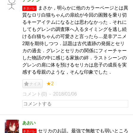
まさか，明らかに他のカラーページとは異
ネタバレ
質なロリ白猫ちゃんの扉絵が今回の困難を乗り切
るキーアイテムになるとは思わなかった．それに
してもグレンの調査隊へ入るタイミングを逃し続
ける白猫ちゃんの可愛さと言ったら…是非アニメ
2期を期待しつつ．話題は古代遺跡の発掘とセリ
カの過去．グレンとセリカの関係にフィーチャー
した物語の中に感じる家族の絆．ラストシーンの
グレンの肩に体を預けるセリカは息子の成長を実
感する母親のような，そんな印象でした．
★2
ナイス
コメント(0)
2018/01/06
あおい
セリカのお話。最強で無敵でも弱いところ
ネタバレ