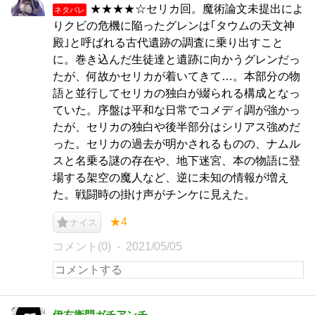
★★★★☆セリカ回。魔術論文未提出によ
ネタバレ
りクビの危機に陥ったグレンは｢タウムの天文神
殿｣と呼ばれる古代遺跡の調査に乗り出すこと
に。巻き込んだ生徒達と遺跡に向かうグレンだっ
たが、何故かセリカが着いてきて…。本部分の物
語と並行してセリカの独白が綴られる構成となっ
ていた。序盤は平和な日常でコメディ調が強かっ
たが、セリカの独白や後半部分はシリアス強めだ
った。セリカの過去が明かされるものの、ナムル
スと名乗る謎の存在や、地下迷宮、本の物語に登
場する架空の魔人など、逆に未知の情報が増え
た。戦闘時の掛け声がチンケに見えた。
★4
ナイス
コメント(0)
2021/05/05
伊右衛門ガチアンチ