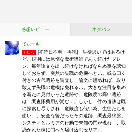
感想レビュー
ネタバレ
てぃーも
[初読日不明・再読] 生徒思いではあるけ
ネタバレ
ど、規則には怠惰な魔術講師であり続けたグレ
ン。毎年論文を出し続けなければならぬ事を認知
しておらず、突然の失職の危機へと…。或る曰く
付きの古代遺跡を調査し、論文に纏めれば、取り
敢えず失職の危機は免れる…。大きな注目を集め
る新たに見付かった遺跡や、危険度の高い遺跡
は、調査隊費用が嵩む…。しかし、件の遺跡は既
に探索し尽くされ、危険度も低い為、生徒たちを
使い…。安全な筈だったその遺跡、調査最終盤、
システィとルミアの行動で未知の門が現れ…、取
憑かれた様に門へと駆け込むセリア…