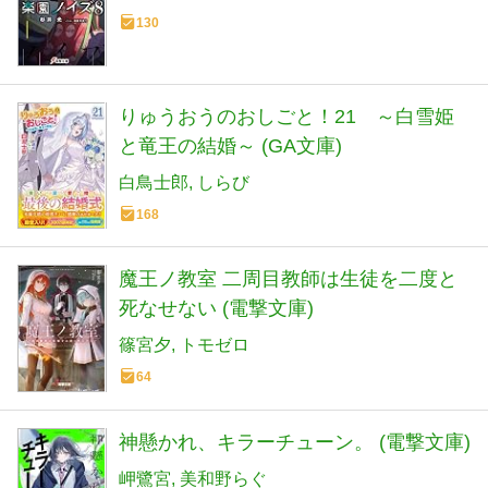
130
りゅうおうのおしごと！21 ～白雪姫
と竜王の結婚～ (GA文庫)
白鳥士郎
しらび
168
魔王ノ教室 二周目教師は生徒を二度と
死なせない (電撃文庫)
篠宮夕
トモゼロ
64
神懸かれ、キラーチューン。 (電撃文庫)
岬鷺宮
美和野らぐ