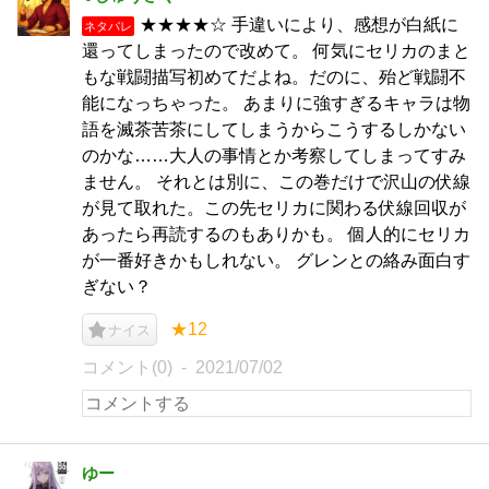
★★★★☆ 手違いにより、感想が白紙に
ネタバレ
還ってしまったので改めて。 何気にセリカのまと
もな戦闘描写初めてだよね。だのに、殆ど戦闘不
能になっちゃった。 あまりに強すぎるキャラは物
語を滅茶苦茶にしてしまうからこうするしかない
のかな……大人の事情とか考察してしまってすみ
ません。 それとは別に、この巻だけで沢山の伏線
が見て取れた。この先セリカに関わる伏線回収が
あったら再読するのもありかも。 個人的にセリカ
が一番好きかもしれない。 グレンとの絡み面白す
ぎない？
★12
ナイス
コメント(0)
2021/07/02
ゆー