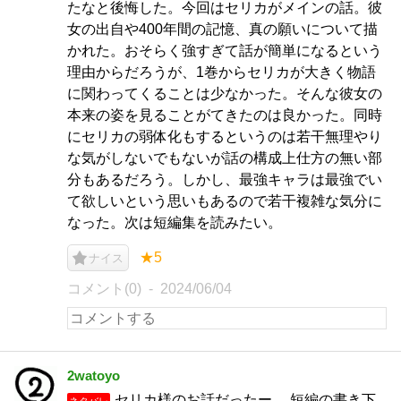
たなと後悔した。今回はセリカがメインの話。彼
女の出自や400年間の記憶、真の願いについて描
かれた。おそらく強すぎて話が簡単になるという
理由からだろうが、1巻からセリカが大きく物語
に関わってくることは少なかった。そんな彼女の
本来の姿を見ることがてきたのは良かった。同時
にセリカの弱体化もするというのは若干無理やり
な気がしないでもないが話の構成上仕方の無い部
分もあるだろう。しかし、最強キャラは最強でい
て欲しいという思いもあるので若干複雑な気分に
なった。次は短編集を読みたい。
★5
ナイス
コメント(0)
2024/06/04
2watoyo
セリカ様のお話だったー。 短編の書き下
ネタバレ