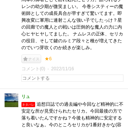
レンの幼少期が微笑ましい。 今巻システィーの魔
術師としての成長具合が早すぎて驚いてます。即
興改変に軍用に連射こんな強い子でしたっけ？星
の回廊での魔人との戦いは圧倒的な魔人の力に内
心ヒヤヒヤしてました。 ナムレスの正体、セリカ
の役目、そして鍵のルミア段々と種が増えてきた
のでいつ芽吹くのか続きが楽しみ。
★6
ナイス
コメント(0)
2022/11/16
リュ
追想日誌での過去編や今回など精神的に不
ネタバレ
安定な所が見受けられたセリカ。今回最後の方で
落ち着いたんですかね？今後も精神的に安定する
と良いなぁ。今のところセリカが1番好きかな(容