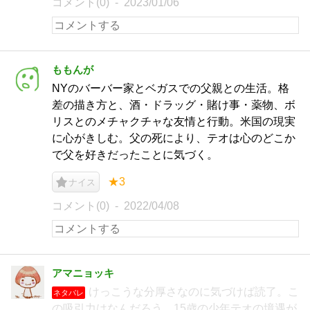
コメント(0)
2023/01/06
ももんが
NYのバーバー家とベガスでの父親との生活。格
差の描き方と、酒・ドラッグ・賭け事・薬物、ボ
リスとのメチャクチャな友情と行動。米国の現実
に心がきしむ。父の死により、テオは心のどこか
で父を好きだったことに気づく。
★3
ナイス
コメント(0)
2022/04/08
アマニョッキ
けっこうな分厚さなのに気づけば読了。こ
ネタバレ
の吸引力はなんだろう。15歳の少年テオの境遇が