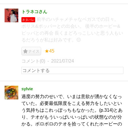
トラネコさん
前半のハチャメチャなベガスでの日々。
ネタバレ
ボリス&ポッパーとの出会い。 後半のホービー&
ピッパとの再会 長くまどろっこしいと思う人もい
るだろうが私は好みです。😌
★45
ナイス
コメント(0)
2021/07/24
sylvie
過度の努力のせいで、いまは意欲が湧かなくなっ
ていた。必要最低限度をこえる努力をしたいとい
う気持ちはこれっぽっちもなかった。(p.314)とあ
り、テオがもういっぱいいっぱいの状態なのが分
かる。ボロボロのテオを拾ってくれたホービーの