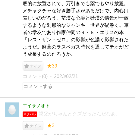
底的に放置されて、万引きでも薬でもやり放題。
メチャクチャな好き勝手さがあるだけで、内心は
哀しいのだろう。茫漠な心境と砂漠の情景が一致
するような刹那的なジャンキー世界が渦巻く。筆
者の学友であり作家仲間のＢ・Ｅ・エリスの本
「レス・ザン・ゼロ」の影響が色濃く影響された
ようだ。麻薬のラスベガス時代を通してテオがど
う成長するのだろうか。
★39
ナイス
コメント(0)
2023/02/21
エイサノオト
親父がちゃんとクズだったんだなあ。
ネタバレ
★3
ナイス