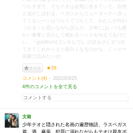
つらすぎて、でもテオは必死に生きていて、自然
と涙がこぼれる。ベガスからニューヨークへ戻っ
てくるシーンはつらくてつらくて、わたしが代わ
ったる！と思いながら読んだ。少年にはいつも暖
かい食事と安心して眠れるベッドを与えてあげた
い。『goldfinch(ゴシキヒワ)』の話も少しずつ出
てきてこれからまた面白くなるのかな。くっそー
原書で読みたいぜ。
★39
ナイス
コメント(4)
2022/03/25
4件のコメントを全て見る
文箱
少年テオと隠された名画の遍歴物語、ラスベガス
篇。酒、麻薬、犯罪に溺れながらもテオは親友ボ