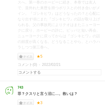
スへ。第一巻のホービーに続き、本巻では友人
で、並外れた来歴を持つボリスとの付き合いがメ
イン。『ゴシキヒワ』はどうなったの？と心配に
なり出す頃にまた『ゴシキヒワ』の話が取り上げ
られる。父の事故死によりテオはまたニューヨー
クに戻り、ホービーの許に。ピッパと短い再会。
ニューヨークに戻ってからは『ゴシキヒワ』の話
の頻度が高くなる。どうなることやら、とハラハ
ラしつつ第三巻へ。
★5
ナイス
コメント(0)
2022/02/21
743
罪？クスリと言う沼に…。救いは？
★3
ナイス