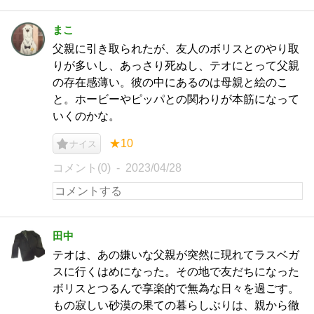
まこ
父親に引き取られたが、友人のボリスとのやり取
りが多いし、あっさり死ぬし、テオにとって父親
の存在感薄い。彼の中にあるのは母親と絵のこ
と。ホービーやピッパとの関わりが本筋になって
いくのかな。
★10
ナイス
コメント(0)
2023/04/28
田中
テオは、あの嫌いな父親が突然に現れてラスベガ
スに行くはめになった。その地で友だちになった
ボリスとつるんで享楽的で無為な日々を過ごす。
もの寂しい砂漠の果ての暮らしぶりは、親から徹