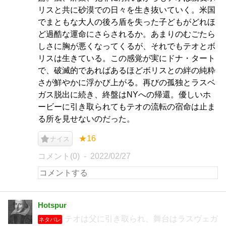
リスと共に砂漠での日々を生き抜いていく。米国
でまともな大人の後ろ盾を失った子どもがどれほ
ど過酷な運命にさらされるか。あまりのむごたら
しさに胸が悪くなってくるが、それでもテオとボ
リスは生きている。この感覚が実にドナ・タート
で、破滅的であればあるほどボリスとの絆の純粋
さが鮮やかに浮かび上がる。再びの孤独とラスベ
ガス脱出に続き、終盤はNYへの帰還。優しいホ
ービーに引き取られてもテオの流転の宿命は止ま
る所を見せないのだった。
★16
ナイス
コメント(0)
2022/02/27
Hotspur
テオは父に引き取られ、舞台はラスヴェガ
ネタバレ