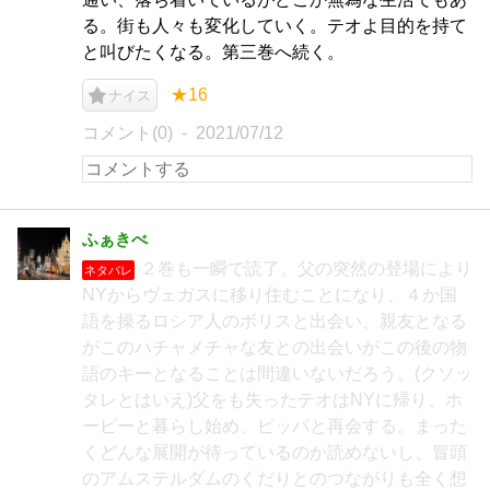
る。街も人々も変化していく。テオよ目的を持て
と叫びたくなる。第三巻へ続く。
★16
ナイス
コメント(0)
2021/07/12
ふぁきべ
２巻も一瞬で読了。父の突然の登場により
ネタバレ
NYからヴェガスに移り住むことになり、４か国
語を操るロシア人のボリスと出会い、親友となる
がこのハチャメチャな友との出会いがこの後の物
語のキーとなることは間違いないだろう。(クソッ
タレとはいえ)父をも失ったテオはNYに帰り、ホ
ービーと暮らし始め、ピッパと再会する。まった
くどんな展開が待っているのか読めないし、冒頭
のアムステルダムのくだりとのつながりも全く想