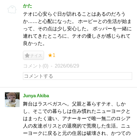
かた
テオに心安らぐ日が訪れることはあるのだろう
か……と心配になった。 ホービーとの生活が始ま
って、その点は少し安心した。 ポッパーを一緒に
連れてきたところに、テオの優しさが感じられて
良かった。
★1
ナイス
コメント(0)
2026/06/29
Junya Akiba
舞台はラスベガスへ。父親と暮らすテオ、しか
し、そこでの暮らしは住み慣れたニューヨークと
はまったく違い、アナーキーで唯一無二のロシア
人の友達ボリスとの退廃的で荒廃した生活。ニュ
ーヨークに戻ると元の住居は破壊され、かつての