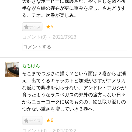
大好きなホービーに保護され、やり直しを図る後
半ながら絵の存在が更に重みを増し、さあどうす
る、テオ。次巻が楽しみ。
★5
ナイス
コメント(0)
2021/03/23
ももけん
そこまでつぶさに描く？という面は２巻からは消
え、出てくるキャラのトビ加減がさすがアメリカ
な感じで興味を切らせない。アンドレ・アガシが
育ったようなラスベガスの郊外の途方もない日々
からニューヨークに戻るものの、絵は取り返しの
つかない重さを増していき３巻へ。
★6
ナイス
コメント(0)
2021/02/22