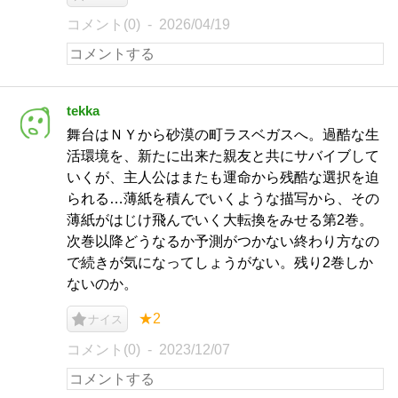
コメント(0)
2026/04/19
tekka
舞台はＮＹから砂漠の町ラスベガスへ。過酷な生
活環境を、新たに出来た親友と共にサバイブして
いくが、主人公はまたも運命から残酷な選択を迫
られる…薄紙を積んでいくような描写から、その
薄紙がはじけ飛んでいく大転換をみせる第2巻。
次巻以降どうなるか予測がつかない終わり方なの
で続きが気になってしょうがない。残り2巻しか
ないのか。
★2
ナイス
コメント(0)
2023/12/07