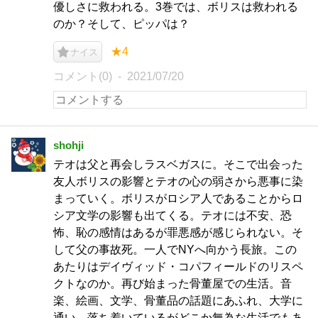
優しさに救われる。3巻では、ボリスは救われる
のか？そして、ピッパは？
★4
ナイス
コメント(0)
2021/07/20
shohji
テオは父と再会しラスベガスに。そこで出会った
友人ボリスの影響とテオの心の弱さから悪事に染
まっていく。ボリスがロシア人であることからロ
シア文学の影響も出てくる。テオには不安、恐
怖、恥の感情はあるが罪悪感が感じられない。そ
して父の事故死。一人でNYへ向かう長旅。この
あたりはデイヴィッド・コパフィールドのリスペ
クトなのか。再び始まった骨董屋での生活。音
楽、絵画、文学、骨董品の話題にあふれ、大学に
通い、落ち着いているがどこか無為な生活でもあ