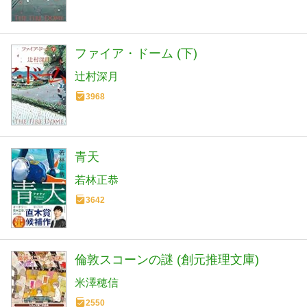
ファイア・ドーム (下)
辻村深月
3968
青天
若林正恭
3642
倫敦スコーンの謎 (創元推理文庫)
米澤穂信
2550