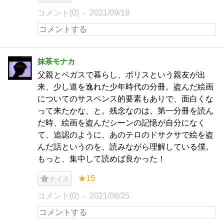
コメント(0)
2021/09/18
抹茶モナカ
父親とベガスで暮らし、ボリスという親友が出
来、少し道を逸れた少年時代の分冊。盗んだ絵画
についてのサスペンス的要素もありで、面白くな
って来たかな、と。残念なのは、第一分冊を読ん
だ時、絵画を盗んだシーンの記憶が自分になく
て、追認のように、あのテロのドサクサで絵を盗
んだ話というのを、読みながら理解している僕。
もっと、集中して読めば良かった！
★15
ナイス
コメント(0)
2021/08/25