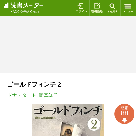
ログイン
新規登録
本を探
ゴールドフィンチ 2
ドナ・タート
,
岡真知子
感想
88