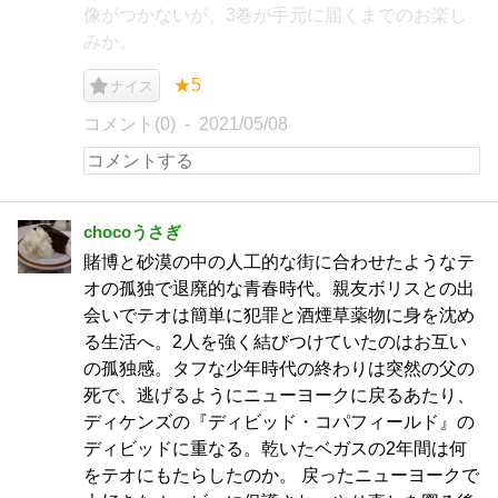
像がつかないが、3巻が手元に届くまでのお楽し
みか。
★5
ナイス
コメント(0)
2021/05/08
chocoうさぎ
賭博と砂漠の中の人工的な街に合わせたようなテ
オの孤独で退廃的な青春時代。親友ボリスとの出
会いでテオは簡単に犯罪と酒煙草薬物に身を沈め
る生活へ。2人を強く結びつけていたのはお互い
の孤独感。タフな少年時代の終わりは突然の父の
死で、逃げるようにニューヨークに戻るあたり、
ディケンズの『ディビッド・コパフィールド』の
ディビッドに重なる。乾いたベガスの2年間は何
をテオにもたらしたのか。 戻ったニューヨークで