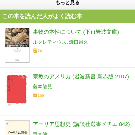
もっと見る
この本を読んだ人がよく読む本
事物の本性について (下) (岩波文庫)
ルクレティウス
瀬口昌久
24
宗教のアメリカ (岩波新書 新赤版 2107)
藤本龍児
155
アーリア思想史 (講談社選書メチエ 842)
青木健