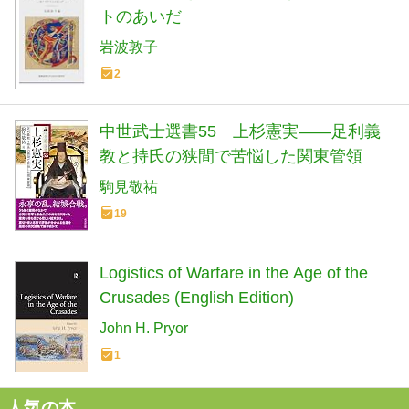
トのあいだ
岩波敦子
2
中世武士選書55 上杉憲実――足利義
教と持氏の狭間で苦悩した関東管領
駒見敬祐
19
Logistics of Warfare in the Age of the
Crusades (English Edition)
John H. Pryor
1
人気の本