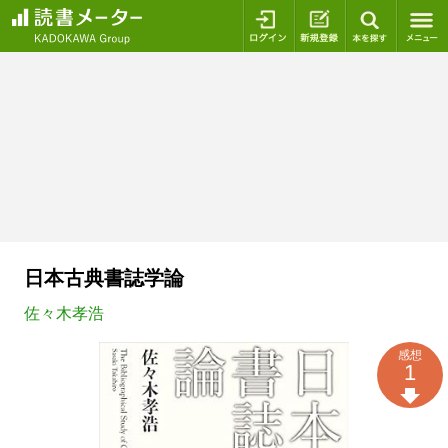
ログイン
新規登録
本を探
日本古典書誌学論
佐々木孝浩
感想
1