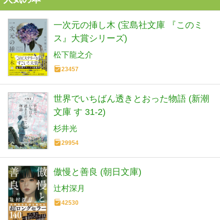
一次元の挿し木 (宝島社文庫 『このミ
ス』大賞シリーズ)
松下龍之介
23457
世界でいちばん透きとおった物語 (新潮
文庫 す 31-2)
杉井光
29954
傲慢と善良 (朝日文庫)
辻村深月
42530