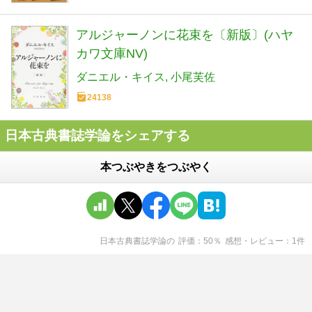
アルジャーノンに花束を〔新版〕(ハヤ
カワ文庫NV)
ダニエル・キイス
小尾芙佐
24138
日本古典書誌学論をシェアする
本つぶやきをつぶやく
日本古典書誌学論
の
評価
50
％
感想・レビュー
1
件