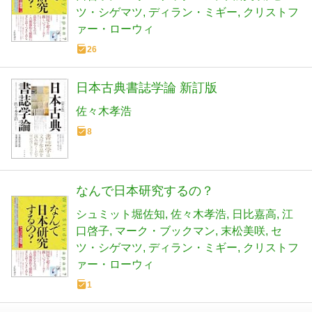
ツ・シゲマツ
ディラン・ミギー
クリストフ
ァー・ローウィ
26
日本古典書誌学論 新訂版
佐々木孝浩
8
なんで日本研究するの？
シュミット堀佐知
佐々木孝浩
日比嘉高
江
口啓子
マーク・ブックマン
末松美咲
セ
ツ・シゲマツ
ディラン・ミギー
クリストフ
ァー・ローウィ
1