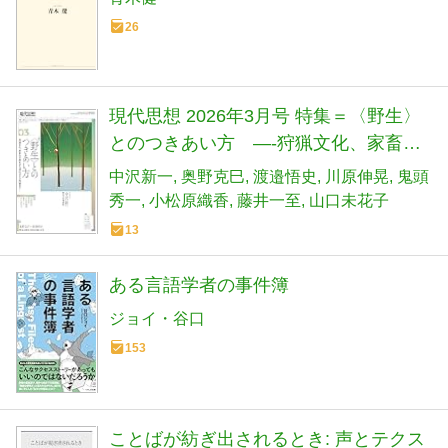
26
現代思想 2026年3月号 特集＝〈野生〉
とのつきあい方 ―-狩猟文化、家畜化
の歴史から現代のクマ問題まで―
中沢新一
奥野克巳
渡邉悟史
川原伸晃
鬼頭
秀一
小松原織香
藤井一至
山口未花子
13
ある言語学者の事件簿
ジョイ・谷口
153
ことばが紡ぎ出されるとき: 声とテクス