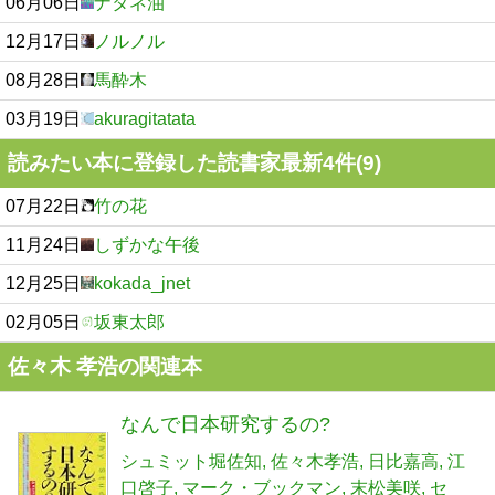
06月06日
ナタネ油
12月17日
ノルノル
08月28日
馬酔木
03月19日
akuragitatata
読みたい本に登録した読書家最新4件(9)
07月22日
竹の花
11月24日
しずかな午後
12月25日
kokada_jnet
02月05日
坂東太郎
佐々木 孝浩の関連本
なんで日本研究するの?
シュミット堀佐知
佐々木孝浩
日比嘉高
江
口啓子
マーク・ブックマン
末松美咲
セ