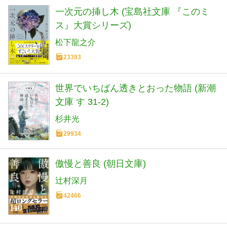
一次元の挿し木 (宝島社文庫 『このミ
ス』大賞シリーズ)
松下龍之介
23393
世界でいちばん透きとおった物語 (新潮
文庫 す 31-2)
杉井光
29934
傲慢と善良 (朝日文庫)
辻村深月
42466