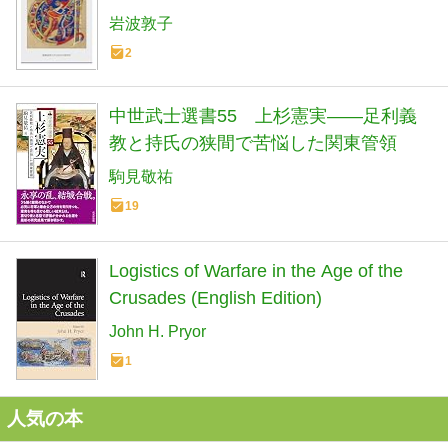
岩波敦子
2
中世武士選書55 上杉憲実――足利義
教と持氏の狭間で苦悩した関東管領
駒見敬祐
19
Logistics of Warfare in the Age of the
Crusades (English Edition)
John H. Pryor
1
人気の本