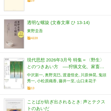
25
透明な螺旋 (文春文庫 ひ 13-14)
東野圭吾
4220
現代思想 2026年3月号 特集＝〈野生〉
とのつきあい方 ―-狩猟文化、家畜化
の歴史から現代のクマ問題まで―
中沢新一
奥野克巳
渡邉悟史
川原伸晃
鬼頭
秀一
小松原織香
藤井一至
山口未花子
13
ことばが紡ぎ出されるとき: 声とテクス
トのあいだ