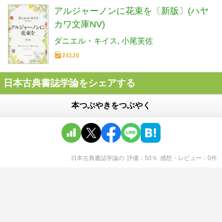
アルジャーノンに花束を〔新版〕(ハヤ
カワ文庫NV)
ダニエル・キイス
小尾芙佐
24120
日本古典書誌学論をシェアする
本つぶやきをつぶやく
日本古典書誌学論
の
評価
50
％
感想・レビュー
0
件