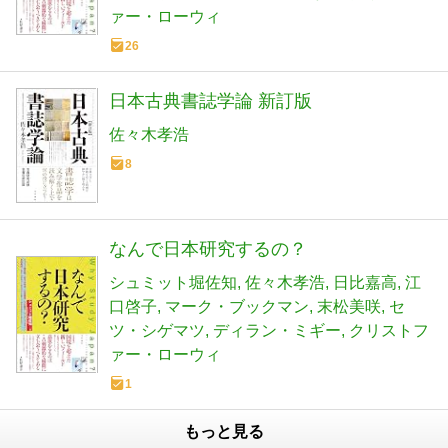
ァー・ローウィ
26
日本古典書誌学論 新訂版
佐々木孝浩
8
なんで日本研究するの？
シュミット堀佐知
佐々木孝浩
日比嘉高
江
口啓子
マーク・ブックマン
末松美咲
セ
ツ・シゲマツ
ディラン・ミギー
クリストフ
ァー・ローウィ
1
もっと見る