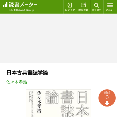
ログイン
新規登録
本を探
日本古典書誌学論
佐々木孝浩
感想
0