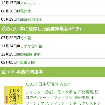
12月17日
ノルノル
08月28日
馬酔木
03月19日
akuragitatata
読みたい本に登録した読書家最新4件(9)
07月22日
竹の花
11月24日
しずかな午後
12月25日
kokada_jnet
02月05日
坂東太郎
佐々木 孝浩の関連本
なんで日本研究するの?
シュミット堀佐知
佐々木孝浩
日比嘉高
江
口啓子
マーク・ブックマン
末松美咲
セ
ツ・シゲマツ
ディラン・ミギー
クリストフ