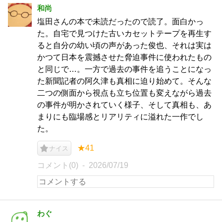
和尚
塩田さんの本で未読だったので読了。面白かっ
た。自宅で見つけた古いカセットテープを再生す
ると自分の幼い頃の声があった俊也、それは実は
かつて日本を震撼させた脅迫事件に使われたもの
と同じで…。一方で過去の事件を追うことになっ
た新聞記者の阿久津も真相に迫り始めて。そんな
二つの側面から視点も立ち位置も変えながら過去
の事件が明かされていく様子、そして真相も、あ
まりにも臨場感とリアリティに溢れた一作でし
た。
★41
ナイス
コメント(0)
2026/07/19
わぐ