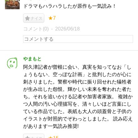
ドラマもハラハラしたが原作も一気読み！
★7
ナイス
コメント(0)
2026/06/18
やまもと
阿久津記者が曽根に会い、真実を知ってなお「し
ょうもない、空っぽな計画」と批判したのが心に
刺さりました。警察や時代に振り回せれた犠牲者
が生み出した怨恨。輝かしい未来を奪われた者た
ち。それを追いかける記者や加害者家族。 複雑か
つ人間の汚い心理描写を、清々しいほど言葉にし
ている作品でした。表紙も大人の頭蓋骨と子供の
イラストが対照的でぞわっとしました。 読み応え
があります一気読み推奨!