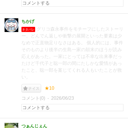
ちかげ
グリコ森永事件をモチーフにしたストーリ
ネタバレ
ー。どんでん返しや衝撃の展開といった要素は少
なめで正直物足りなさはある。 個人的には、事件
そのものより後半の生島一家の顛末のほうが読み
応えがあった。一家にとっては不幸な出来事だっ
たけど千代子と聡一郎の間にたしかな愛情があっ
たこと、聡一郎を案じてくれる人もいたことが救
い。
★10
ナイス
コメント(0)
2026/06/23
つぁんじぇん