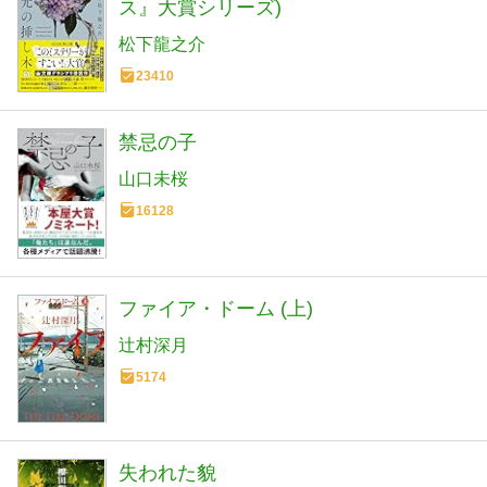
ス』大賞シリーズ)
松下龍之介
23410
禁忌の子
山口未桜
16128
ファイア・ドーム (上)
辻村深月
5174
失われた貌