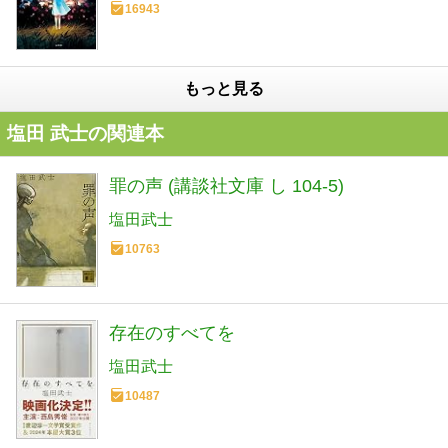
16943
もっと見る
塩田 武士の関連本
罪の声 (講談社文庫 し 104-5)
塩田武士
10763
存在のすべてを
塩田武士
10487