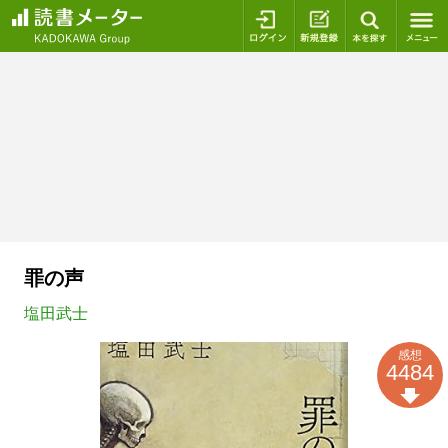
ログイン
新規登録
本を探
罪の声
塩田武士
感想
4484