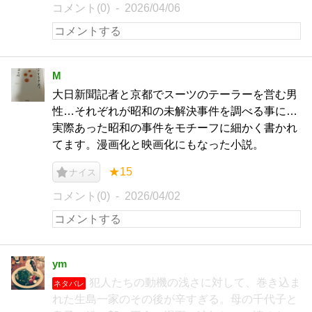
コメント(0)
2026/04/06
M
大日新聞記者と京都でスーツのテーラーを営む男
性…それぞれが昭和の未解決事件を調べる事に…
実際あった昭和の事件をモチーフに細かく書かれ
てます。漫画化と映画化にもなった小説。
★15
ナイス
コメント(0)
2026/04/02
ym
犯人たちの動機の浅さに対して、巻き込ま
ネタバレ
れた生島一家のその後が辛すぎる。母の千代子と