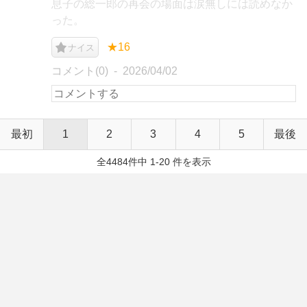
息子の総一郎の再会の場面は涙無しには読めなか
った。
★16
ナイス
コメント(0)
2026/04/02
最初
1
2
3
4
5
最後
全4484件中 1-20 件を表示