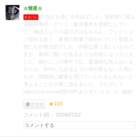
☆彗星☆
力強さを感じる作品でした。昭和史に残る
ネタバレ
未解決事件、グリコ・森永事件を題材にしてい
て、物語としての面白さはもちろん、フィクショ
ン部分も多く、著者の想像で描かれていく登場人
物たちが魅力的でした。内容は重く悲しいもので
すが、最後に救いがあるような内容になっていま
した。確かにこの事件では、直接的な死人はいま
せんが、作中にもあるように何の罪もない人間た
ちが、間接的に被害を受けていたかもしれないと
考えることが大事に思えました。ブログにて
https://sui-sei.net/罪の声-あらすじ-ネタバレ-感想/
★103
ナイス
コメント(0)
2026/07/22