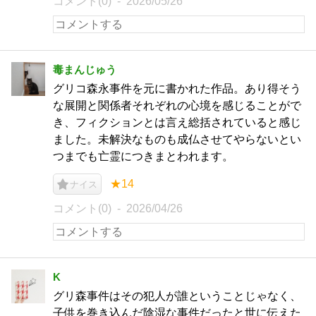
コメント(0)
2026/05/26
毒まんじゅう
グリコ森永事件を元に書かれた作品。あり得そう
な展開と関係者それぞれの心境を感じることがで
き、フィクションとは言え総括されていると感じ
ました。未解決なものも成仏させてやらないとい
つまでも亡霊につきまとわれます。
★14
ナイス
コメント(0)
2026/04/26
K
グリ森事件はその犯人が誰ということじゃなく、
子供を巻き込んだ陰湿な事件だったと世に伝えた