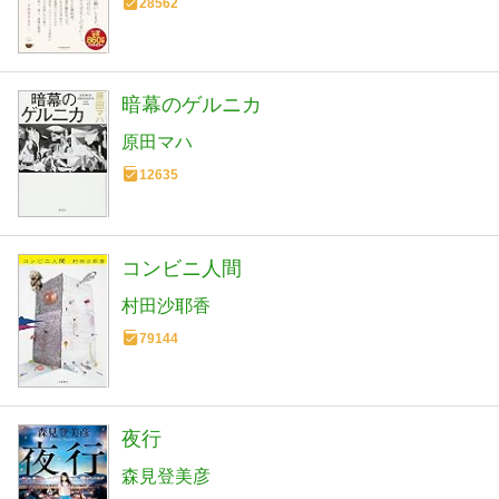
28562
暗幕のゲルニカ
原田マハ
12635
コンビニ人間
村田沙耶香
79144
夜行
森見登美彦