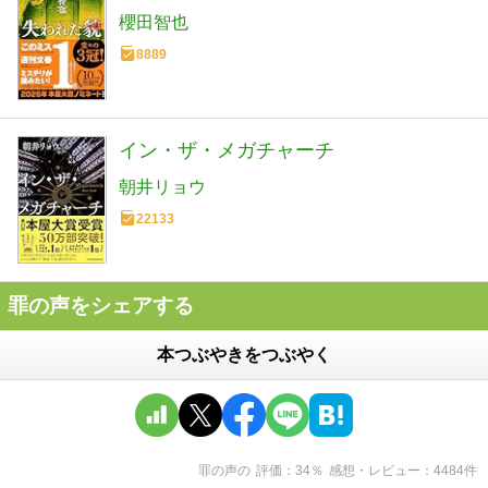
櫻田智也
8889
イン・ザ・メガチャーチ
朝井リョウ
22133
罪の声をシェアする
本つぶやきをつぶやく
罪の声
の
評価
34
％
感想・レビュー
4484
件