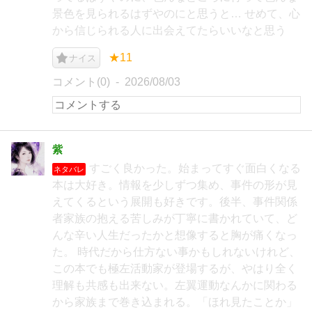
景色を見られるはずやのにと思うと… せめて、心
から信じられる人に出会えてたらいいなと思う
★11
ナイス
コメント(0)
2026/08/03
紫
すごく良かった。始まってすぐ面白くなる
ネタバレ
本は大好き。情報を少しずつ集め、事件の形が見
えてくるという展開も好きです。後半、事件関係
者家族の抱える苦しみが丁寧に書かれていて、ど
んな辛い人生だったかと想像すると胸が痛くなっ
た。 時代だから仕方ない事かもしれないけれど、
この本でも極左活動家が登場するが、やはり全く
理解も共感も出来ない。左翼運動なんかに関わる
から家族まで巻き込まれる。「ほれ見たことか」