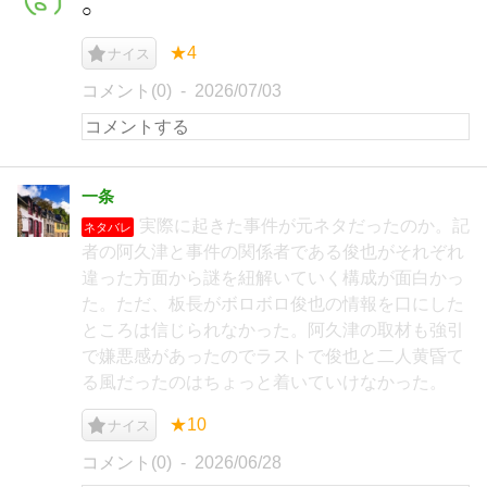
○
★4
ナイス
コメント(0)
2026/07/03
一条
実際に起きた事件が元ネタだったのか。記
ネタバレ
者の阿久津と事件の関係者である俊也がそれぞれ
違った方面から謎を紐解いていく構成が面白かっ
た。ただ、板長がボロボロ俊也の情報を口にした
ところは信じられなかった。阿久津の取材も強引
で嫌悪感があったのでラストで俊也と二人黄昏て
る風だったのはちょっと着いていけなかった。
★10
ナイス
コメント(0)
2026/06/28