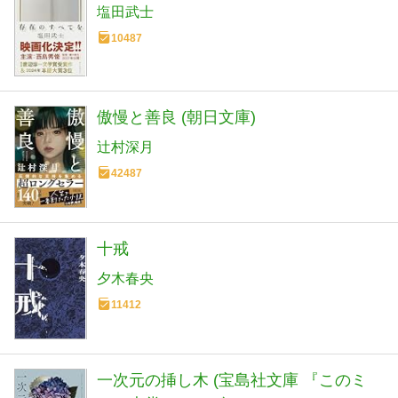
塩田武士
10487
傲慢と善良 (朝日文庫)
辻村深月
42487
十戒
夕木春央
11412
一次元の挿し木 (宝島社文庫 『このミ