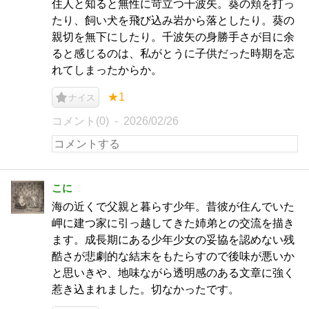
住人と知ると無性に苛立つ千波矢。葵の頬を打っ
たり、飼い犬を飛び込み岩から落としたり。葵の
親切を無下にしたり。千波矢の身勝手さが目に余
ると感じるのは、私がとうに子供だった時期を忘
れてしまったからか。
★1
ナイス
コメント(0)
2026/02/26
こに
海の近くで父親と暮らす少年。昔彼が住んでいた
岬に建つ家に引っ越してきた姉弟との交流を描き
ます。成長期にある少年少女の妥協を認めない残
酷さが悲劇的な結末をもたらすので後味が悪いか
と思いきや、地味ながら透明感のある文章に強く
惹き込まれました。切なかったです。