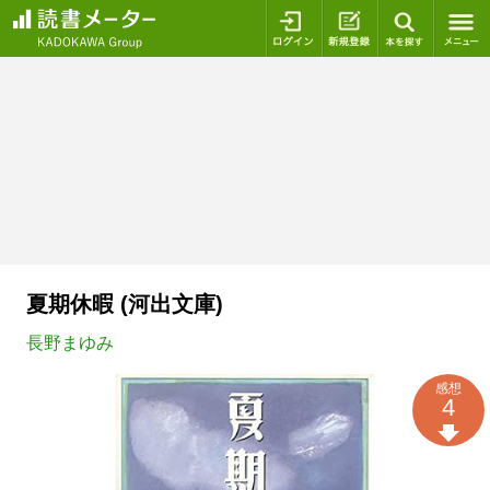
ログイン
新規登録
本を探
夏期休暇 (河出文庫)
長野まゆみ
感想
4