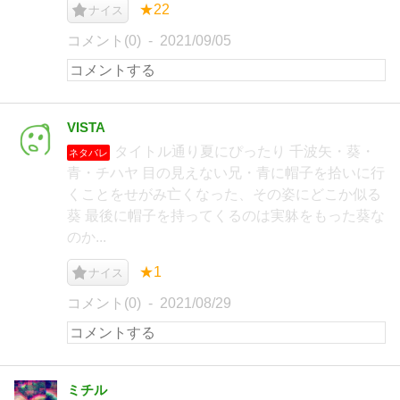
★22
ナイス
コメント(0)
2021/09/05
VISTA
タイトル通り夏にぴったり 千波矢・葵・
ネタバレ
青・チハヤ 目の見えない兄・青に帽子を拾いに行
くことをせがみ亡くなった、その姿にどこか似る
葵 最後に帽子を持ってくるのは実躰をもった葵な
のか...
★1
ナイス
コメント(0)
2021/08/29
ミチル