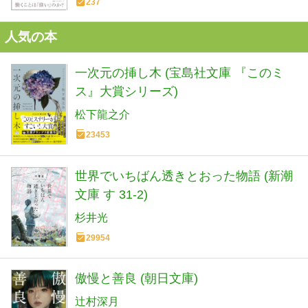
237
人気の本
一次元の挿し木 (宝島社文庫 『このミ
ス』大賞シリーズ)
松下龍之介
23453
世界でいちばん透きとおった物語 (新潮
文庫 す 31-2)
杉井光
29954
傲慢と善良 (朝日文庫)
辻村深月