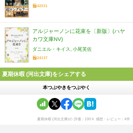
42531
アルジャーノンに花束を〔新版〕(ハヤ
カワ文庫NV)
ダニエル・キイス
小尾芙佐
24137
夏期休暇 (河出文庫)をシェアする
本つぶやきをつぶやく
夏期休暇 (河出文庫)
の
評価
100
％
感想・レビュー
4
件