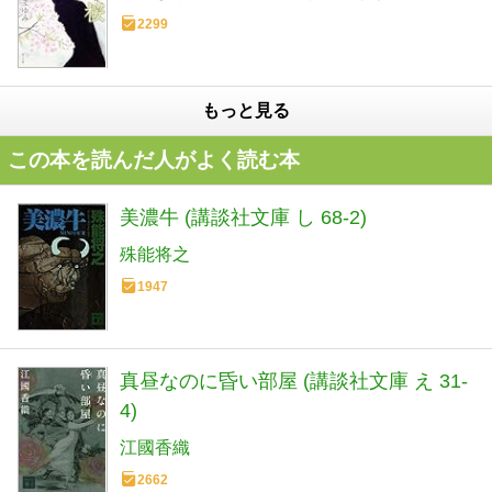
2299
もっと見る
この本を読んだ人がよく読む本
美濃牛 (講談社文庫 し 68-2)
殊能将之
1947
真昼なのに昏い部屋 (講談社文庫 え 31-
4)
江國香織
2662