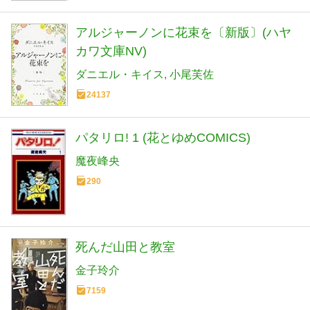
アルジャーノンに花束を〔新版〕(ハヤ
カワ文庫NV)
ダニエル・キイス
小尾芙佐
24137
パタリロ! 1 (花とゆめCOMICS)
魔夜峰央
290
死んだ山田と教室
金子玲介
7159