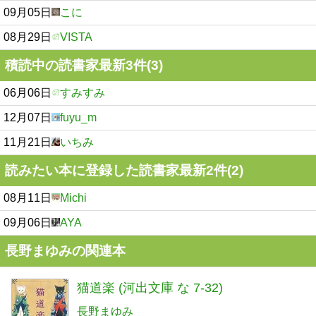
09月05日
こに
08月29日
VISTA
積読中の読書家最新3件(3)
06月06日
すみすみ
12月07日
fuyu_m
11月21日
いちみ
読みたい本に登録した読書家最新2件(2)
08月11日
Michi
09月06日
AYA
長野まゆみの関連本
猫道楽 (河出文庫 な 7-32)
長野まゆみ