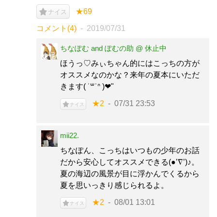
★69
ナイス
コメント(4)
2019/07/31
ちなぽむ and ぽむの助 @ 休止中
ほうっ♡みぃちゃん的にはこっちの方が
オススメなのかな？来年の夏本にいただ
きます‪( ˙꒳​˙ᐢ )‪‪❤︎‬"
★2
07/31 23:53
ナイス
mii22.
ちなぽん、こっちはいつもの少年のお話
だから安心してオススメできる(●’∇’)♪。
夏の海辺の風景が目に浮かんでくるから
夏を思いっきり感じられるよ。
★2
08/01 13:01
ナイス