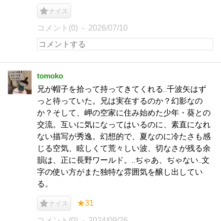
ナイス
コメント(0)
2026/07/10
tomoko
兄が帽子を拾って持ってきてくれる‥千波矢はず
っと待っていた。兄は実在するのか？幻影なの
か？そして、岬の空家に住み始めた少年・葵との
交流。互いに気になってはいるのに、素直になれ
ない描写が秀逸。幻想的で、夏なのに冷たさも感
じる空気、眩しくて荒々しい波、切なさが残る余
韻は、正に長野ワールド。‥ぢゃあ、ぢゃない‥文
字の使い方がまた独特な雰囲気を醸し出してい
る。
★31
ナイス
コメント(0)
2024/09/26