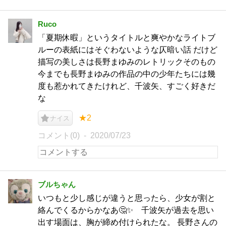
Ruco
「夏期休暇」というタイトルと爽やかなライトブ
ルーの表紙にはそぐわないような仄暗い話 だけど
描写の美しさは長野まゆみのレトリックそのもの
今までも長野まゆみの作品の中の少年たちには幾
度も惹かれてきたけれど、千波矢、すごく好きだ
な
★2
ナイス
コメント(0)
2020/07/23
ブルちゃん
いつもと少し感じが違うと思ったら、少女が割と
絡んでくるからかなあ🤔✨ 千波矢が過去を思い
出す場面は、胸が締め付けられたな。 長野さんの