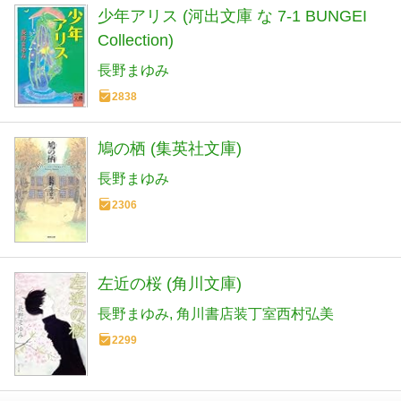
少年アリス (河出文庫 な 7-1 BUNGEI
Collection)
長野まゆみ
2838
鳩の栖 (集英社文庫)
長野まゆみ
2306
左近の桜 (角川文庫)
長野まゆみ
角川書店装丁室西村弘美
2299