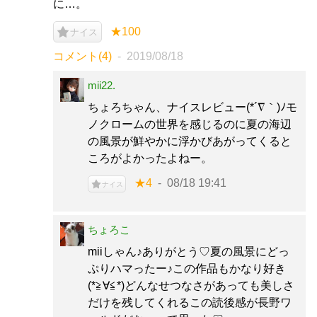
に…。
★100
ナイス
コメント(4)
2019/08/18
mii22.
ちょろちゃん、ナイスレビュー(*´∇｀)ﾉモ
ノクロームの世界を感じるのに夏の海辺
の風景が鮮やかに浮かびあがってくると
ころがよかったよねー。
★4
08/18 19:41
ナイス
ちょろこ
miiしゃん♪ありがとう♡夏の風景にどっ
ぷりハマったー♪この作品もかなり好き
(*≧∀≦*)どんなせつなさがあっても美しさ
だけを残してくれるこの読後感が長野ワ