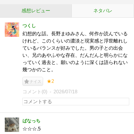
感想レビュー
ネタバレ
つくし
幻想的な話。長野まゆみさん、何作か読んでいる
けれど、このくらいの濃淡と現実感と浮世離れし
ているバランスが好みでした。男の子との出会
い、兄のあやふやな存在、だんだんと明らかにな
っていく過去と、願いのように深くは語られない
幾つかのこと。
★2
ナイス
コメント(0)
2026/07/18
ばなっち
☆☆☆.5