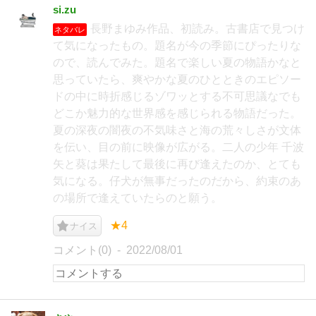
si.zu
長野まゆみ作品、初読み。古書店で見つけ
ネタバレ
て気になったもの。題名が今の季節にぴったりな
ので、読んでみた。題名で楽しい夏の物語かなと
思っていたら、爽やかな夏のひとときのエピソー
ドの中に時折感じるゾワッとする不可思議なでも
どこか魅力的な世界感を感じられる物語だった。
夏の深夜の闇夜の不気味さと海の荒々しさが文体
を伝い、目の前に映像が広がる。二人の少年 千波
矢と葵は果たして最後に再び逢えたのか、とても
気になる。仔犬が無事だったのだから、約束のあ
の場所で逢えていたらのと願う。
★4
ナイス
コメント(0)
2022/08/01