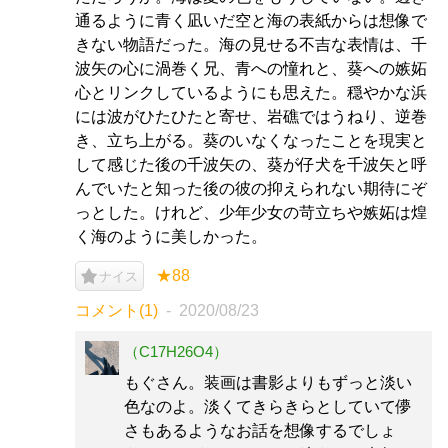
通るように青く凪いだ空と海の表紙からは想像で
きない物語だった。海の見せる不吉な表情は、千
波矢の心に渦巻く兄、青への憧れと、葵への嫉妬
心とリンクしているようにも思えた。穏やかな浜
には波がひたひたと寄せ、岩礁ではうねり、逆巻
き、立ち上がる。葵のいなくなったことを現実と
して感じた後の千波矢の、葵が仔犬を千波矢と呼
んでいたと知った後の彼の抑えられない期待にぞ
っとした。けれど、少年少女の苛立ちや嫉妬は煌
く海のように美しかった。
★88
ナイス
コメント(1)
2020/08/23
（C17H26O4）
もぐさん。装画は書影よりもずっと淡い
色なのよ。淡くてきらきらとしていて儚
さもあるようなお話を想像するでしょ