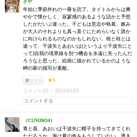
さや
年始に季節外れの一冊を読了。タイトルからは爽
やかで懐かしく、寂寥感のあるような話かと予想
したがだいぶ違った。子どもは意志や執着、嫉み
が大人のそれよりも真っ直ぐにためらいなく誰か
に向けられるものなのかもしれない。桜と桂とは
違って、千波矢とあおいは(というより千波矢にと
って)自我の境界線を別つ機会を永遠に失ったんだ
ろうなと思った。絵画に描かれているかのような
岬の家の描写が素敵。
★6
ナイス
コメント(0)
2022/01/02
（C17H26O4）
青と葵。あおいは千波矢に帽子を持ってきてくれ
ただろうか。海は夏の色をもうしていない。透き