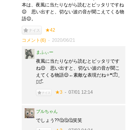
本は、夜風に当たりながら読むとピッタリですね
😌 思い出すと、切ない波の音が聞こえてくる物
語😌。
★42
ナイス
コメント(6)
2020/06/21
まふぃー
夜風に当たりながら読むとピッタリです
ね😌 思い出すと、切ない波の音が聞こ
えてくる物語😌←素敵な表現だね✧︎❝ཻ͋︎≀︎ˍ
̗❝ཻ͋︎˶
★3
07/01 12:14
ナイス
ブルちゃん
でしょう⁇🤔🤔🤔笑笑