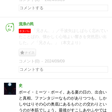
流浪の民
「兄さん、」／千波矢はしばらく忘れてい
ネタバレ
たことばの、懐かしく心地よい響きを突然思い出
した。／「兄さん。」（本文より）
ナイス
コメント(0)
2024/09/09
史
ボーイ・ミーツ・ボーイ。ある夏の日の、出合い
と真相。ファンタジーなものがありつつも、しか
しやはりその心の奥底にあるものとの交わりとい
うのが本筋でしょう。最後がすこしあやふやでは