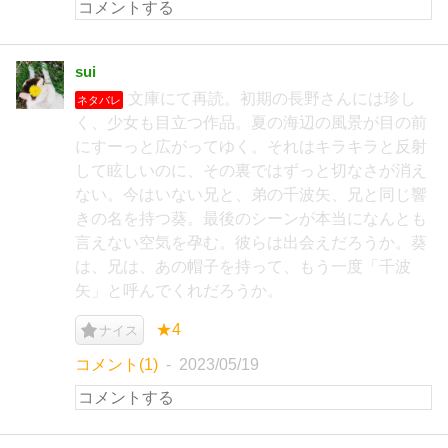
sui
文庫にて再読。初期の長野さんには珍し
ネタバレ
く、少女も目立つ作品。夏の海辺の風景が目の前
にすーっと広がってゆく。それはキラキラと反射
して眩しいのに、その裏ではずっと切なさが消え
ない。今はいない兄と、弟の千波矢、兄と同じ響
きの名を持つ葵。最後のシーンが本当になんとも
言えない空気を孕む。彼らは出会えだろうか。葵
は、兄は、あの帽子を持って、もう一度「千波
矢」と呼んでくれだろうか。
★4
ナイス
コメント(1)
2023/05/19