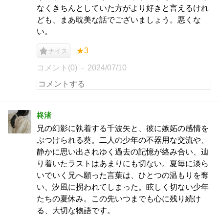
なくきちんとしていた方がより好きと言えるけれ
ども、まあ耽美な話でございましょう。悪くな
い。
★3
ナイス
コメント(0)
2024/07/10
柊渚
兄の幻影に執着する千波矢と、彼に嫉妬の感情を
ぶつけられる葵。二人の少年の不器用な交流や、
静かに思い出されゆく過去の記憶が絡み合い、辿
り着いたラストはあまりにも切ない。夏毎に淡ら
いでいく兄へ願った言葉は、ひとつの温もりを奪
い、汐風に拐われてしまった。眩しく切ない少年
たちの夏休み。この先いつまでも心に残り続け
る、大切な物語です。