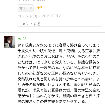
★5
ナイス
コメント(0)
2019/08/12
mii22.
夢と現実とが水のように容易く溶け合ってしまう
千波矢の幼い頃の記憶。岬の突端にある空家に残
された記憶の欠片はおぼろげだが、あの少年のこ
とだけは、はっきりと覚えている。静謐な微笑を
浮かべて佇む千波矢の兄。なのに兄は本当に存在
したのか幻影なのか正体が掴めないもどかしさ。
突然現れた兄と同じ名を持つ少年との出会いによ
り過去の扉が開かれようとする。海と岬と秘密の
隠れ処。潮風と波と夏薔薇の垣。夏の海辺の空気
感が作中に溢れんばかり。昼間の煌めきと夜の漆
黒の怖さがこの世界観を際立たせている。