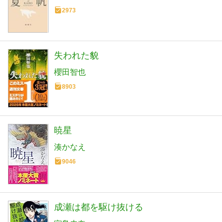
2973
失われた貌
櫻田智也
8903
暁星
湊かなえ
9046
成瀬は都を駆け抜ける