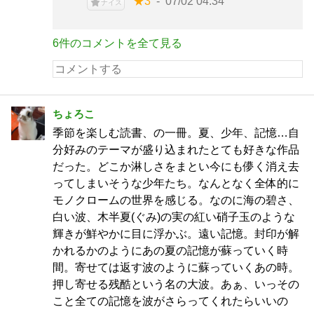
★3
07/02 04:34
ナイス
6件のコメントを全て見る
ちょろこ
季節を楽しむ読書、の一冊。夏、少年、記憶…自
分好みのテーマが盛り込まれたとても好きな作品
だった。どこか淋しさをまとい今にも儚く消え去
ってしまいそうな少年たち。なんとなく全体的に
モノクロームの世界を感じる。なのに海の碧さ、
白い波、木半夏(ぐみ)の実の紅い硝子玉のような
輝きが鮮やかに目に浮かぶ。遠い記憶。封印が解
かれるかのようにあの夏の記憶が蘇っていく時
間。寄せては返す波のように蘇っていくあの時。
押し寄せる残酷という名の大波。あぁ、いっその
こと全ての記憶を波がさらってくれたらいいの