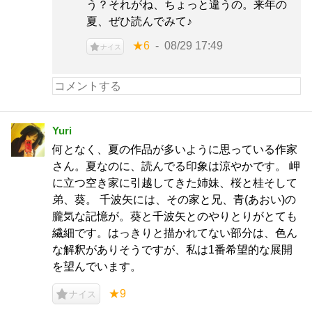
う？それがね、ちょっと違うの。来年の
夏、ぜひ読んでみて♪
★6
08/29 17:49
ナイス
Yuri
何となく、夏の作品が多いように思っている作家
さん。夏なのに、読んでる印象は涼やかです。 岬
に立つ空き家に引越してきた姉妹、桜と桂そして
弟、葵。 千波矢には、その家と兄、青(あおい)の
朧気な記憶が。葵と千波矢とのやりとりがとても
繊細です。はっきりと描かれてない部分は、色ん
な解釈がありそうですが、私は1番希望的な展開
を望んでいます。
★9
ナイス