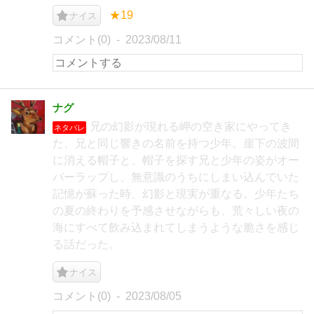
★19
ナイス
コメント(0)
2023/08/11
ナグ
兄の幻影が現れる岬の空き家にやってき
ネタバレ
た、兄と同じ響きの名前を持つ少年。崖下の波間
に消える帽子と、帽子を探す兄と少年の姿がオー
バーラップし、無意識のうちにしまい込んでいた
記憶が蘇った時、幻影と現実が重なる。少年たち
の夏の終わりを予感させながらも、荒々しい夜の
海にすべて飲み込まれてしまうような脆さを感じ
る話だった。
ナイス
コメント(0)
2023/08/05