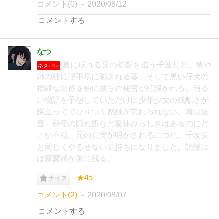
コメント(0)
2020/08/12
なつ
夏に現れる兄の幻影を追う千波矢と、彼や
ネタバレ
姉の桂に理不尽に晒される葵、そして黒い仔犬の
複雑な関係を軸に彼らの秘密が紐解かれる。明る
い物語を予想していただけに少年少女の残酷さが
際立っててひりつく感触が忘れられない。海の波
音、秘密の隠れ処など夏休みらしさはあるのにど
こか不穏。兄の真実が明かされるにつれ、千波矢
と同じくやるせない気持ちになりました。読後に
は寂寥感が胸に残る。
★45
ナイス
コメント(2)
2020/08/07