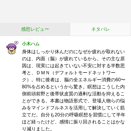
感想レビュー
ネタバレ
小木ハム
身体はしっかり休んだのになぜか疲れが取れない
のは、内面（脳）が疲れているから。その主な原
因は、現実には起きていない不安に対する半数思
考と、ＤＭＮ（デフォルトモードネットワー
ク）。特に後者は、脳の全エネルギー消費の60〜
80%を占めるというから驚き。瞑想はこうした内
側前頭前野と後帯状皮質の過剰な活動を抑えるこ
とができる。本書は物語形式で、登場人物らの悩
みをマインドフルネスを活用して解決していく筋
立てだ。自分も20分の呼吸瞑想を習慣にして半年
ほど経ったけど、感情に振り回されることはかな
り減りました。