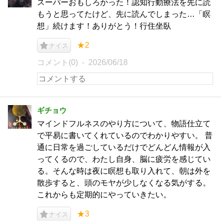
スーパーおもしろかった！認知行動療法を先に読
もうと思ってたけど、先に読んでしまった…「瞑
想」続けます！ありがとう！行住坐臥
★2
ナイス
コメント(0)
2026/06/18
ギチョウ
マインドフルネスのやり方について、物語仕立て
で平易に書いてくれているのでわかりやすい。 普
通に日常を過ごしているだけでどんどん情報が入
ってくるので、わたし自身、脳に疲労を感じてい
る。そんな時は夜に瞑想も取り入れて、朝は外を
散歩すると、頭のモヤが少しなくなる気がする。
これからも定期的にやっていきたい。
★3
ナイス