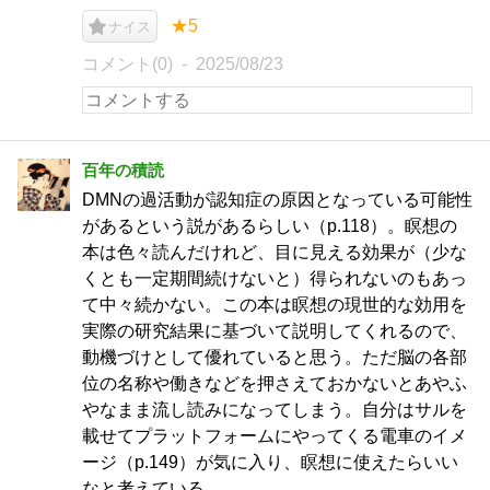
★5
ナイス
コメント(0)
2025/08/23
百年の積読
DMNの過活動が認知症の原因となっている可能性
があるという説があるらしい（p.118）。瞑想の
本は色々読んだけれど、目に見える効果が（少な
くとも一定期間続けないと）得られないのもあっ
て中々続かない。この本は瞑想の現世的な効用を
実際の研究結果に基づいて説明してくれるので、
動機づけとして優れていると思う。ただ脳の各部
位の名称や働きなどを押さえておかないとあやふ
やなまま流し読みになってしまう。自分はサルを
載せてプラットフォームにやってくる電車のイメ
ージ（p.149）が気に入り、瞑想に使えたらいい
なと考えている。