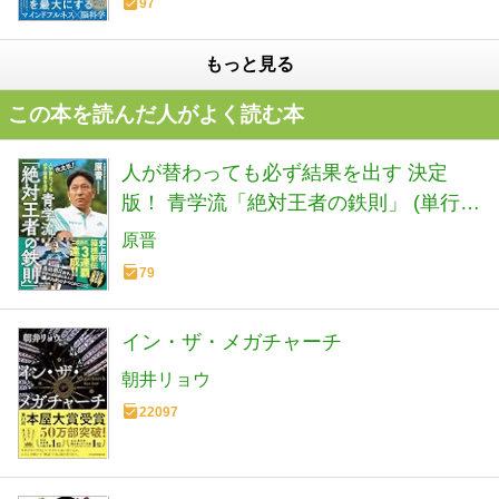
97
もっと見る
この本を読んだ人がよく読む本
人が替わっても必ず結果を出す 決定
版！ 青学流「絶対王者の鉄則」 (単行
本)
原晋
79
イン・ザ・メガチャーチ
朝井リョウ
22097