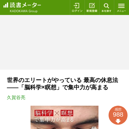
ログイン
新規登録
本を探
世界のエリートがやっている 最高の休息法
――「脳科学×瞑想」で集中力が高まる
久賀谷亮
感想
988