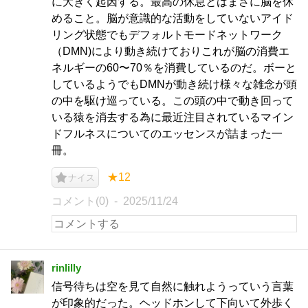
に大きく起因する。最高の休息とはまさに脳を休
めること。脳が意識的な活動をしていないアイド
リング状態でもデフォルトモードネットワーク
（DMN)により動き続けておりこれが脳の消費エ
ネルギーの60〜70％を消費しているのだ。ボーと
しているようでもDMNが動き続け様々な雑念が頭
の中を駆け巡っている。この頭の中で動き回って
いる猿を消去する為に最近注目されているマイン
ドフルネスについてのエッセンスが詰まった一
冊。
★12
ナイス
コメント(0)
2025/11/24
rinlilly
信号待ちは空を見て自然に触れようっていう言葉
が印象的だった。ヘッドホンして下向いて外歩く