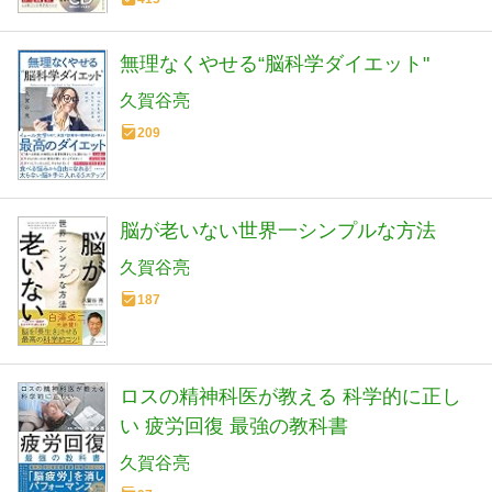
無理なくやせる“脳科学ダイエット"
久賀谷亮
209
脳が老いない世界一シンプルな方法
久賀谷亮
187
ロスの精神科医が教える 科学的に正し
い 疲労回復 最強の教科書
久賀谷亮