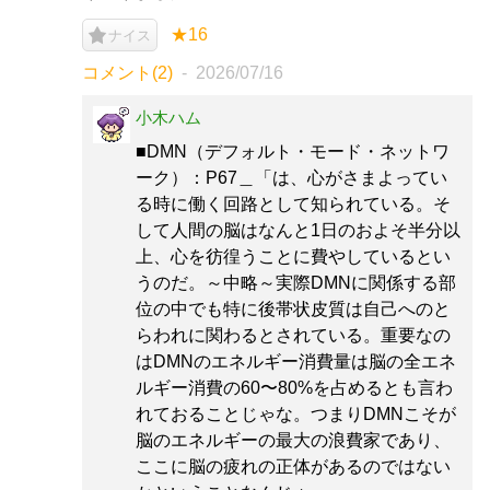
★16
ナイス
コメント(2)
2026/07/16
小木ハム
■DMN（デフォルト・モード・ネットワ
ーク）：P67＿「は、心がさまよってい
る時に働く回路として知られている。そ
して人間の脳はなんと1日のおよそ半分以
上、心を彷徨うことに費やしているとい
うのだ。～中略～実際DMNに関係する部
位の中でも特に後帯状皮質は自己へのと
らわれに関わるとされている。重要なの
はDMNのエネルギー消費量は脳の全エネ
ルギー消費の60〜80%を占めるとも言わ
れておることじゃな。つまりDMNこそが
脳のエネルギーの最大の浪費家であり、
ここに脳の疲れの正体があるのではない