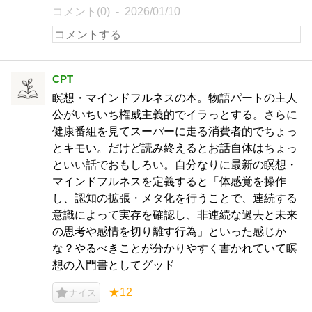
コメント(0)
2026/01/10
CPT
瞑想・マインドフルネスの本。物語パートの主人
公がいちいち権威主義的でイラっとする。さらに
健康番組を見てスーパーに走る消費者的でちょっ
とキモい。だけど読み終えるとお話自体はちょっ
といい話でおもしろい。自分なりに最新の瞑想・
マインドフルネスを定義すると「体感覚を操作
し、認知の拡張・メタ化を行うことで、連続する
意識によって実存を確認し、非連続な過去と未来
の思考や感情を切り離す行為」といった感じか
な？やるべきことが分かりやすく書かれていて瞑
想の入門書としてグッド
★12
ナイス