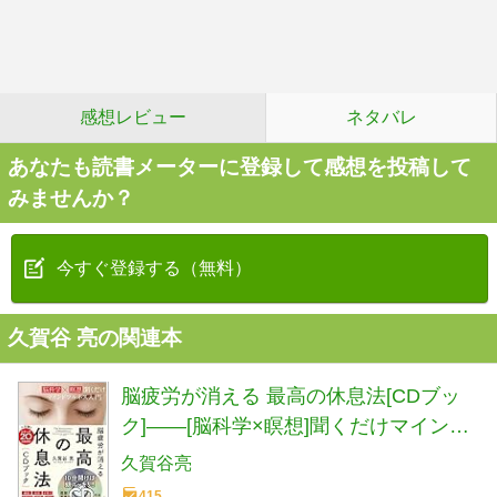
感想レビュー
ネタバレ
あなたも読書メーターに登録して感想を投稿して
みませんか？
今すぐ登録する（無料）
久賀谷 亮の関連本
脳疲労が消える 最高の休息法[CDブッ
ク]――[脳科学×瞑想]聞くだけマインド
フルネス入門
久賀谷亮
415