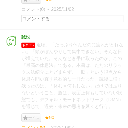
コメント(0)
2025/11/02
誠也
近頃、「たっぷり休んだのに疲れがとれな
ネタバレ
い」「頭がぼんやりして集中できない」そんな日
が増えていた。そんなとき手に取ったのが、この
『最高の休息法』である。本書は、ただのリラッ
クス法紹介にとどまらず、「脳」という視点から
休息を問い直す意欲的な一冊だった。読後に強く
残ったのは、「休む＝何もしない」だけでは足り
ないということ。脳は、表面上何もしていない状
態でも、デフォルトモードネットワーク（DMN）
を通じて、過去・未来の思考を延々と行う。
★90
ナイス
コメント(8)
2025/10/07