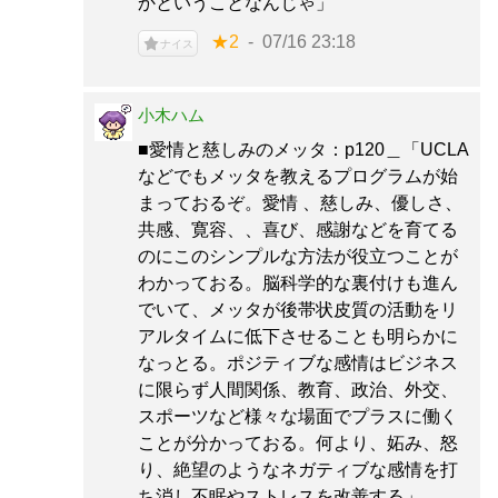
かということなんじゃ」
★2
07/16 23:18
ナイス
小木ハム
■愛情と慈しみのメッタ：p120＿「UCLA
などでもメッタを教えるプログラムが始
まっておるぞ。愛情 、慈しみ、優しさ、
共感、寛容、、喜び、感謝などを育てる
のにこのシンプルな方法が役立つことが
わかっておる。脳科学的な裏付けも進ん
でいて、メッタが後帯状皮質の活動をリ
アルタイムに低下させることも明らかに
なっとる。ポジティブな感情はビジネス
に限らず人間関係、教育、政治、外交、
スポーツなど様々な場面でプラスに働く
ことが分かっておる。何より、妬み、怒
り、絶望のようなネガティブな感情を打
ち消し不眠やストレスを改善する」