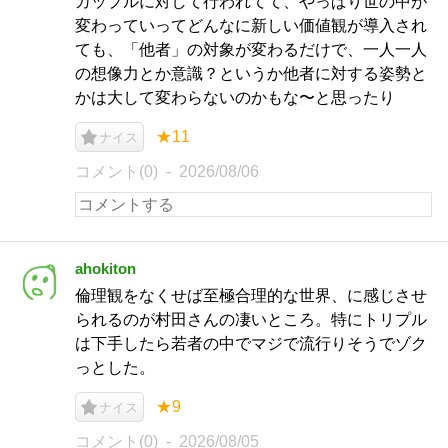
カップルに対して行われてて、やっぱり世の中が
変わっていってどんなに新しい価値観が導入され
ても、「他者」の対象が変わるだけで、一人一人
の想像力とか意識？というか他者に対する姿勢と
かは大して変わらないのかもな〜と思ったり
★11
ナイス
コメント(0)
2026/08/06
ahokiton
倫理観をなくせば至極合理的な世界、に感じさせ
られるのが村田さんの凄いところ。特にトリプル
は下手したら若者の中でマジで流行りそうでゾク
っとした。
★9
ナイス
コメント(0)
2026/08/05