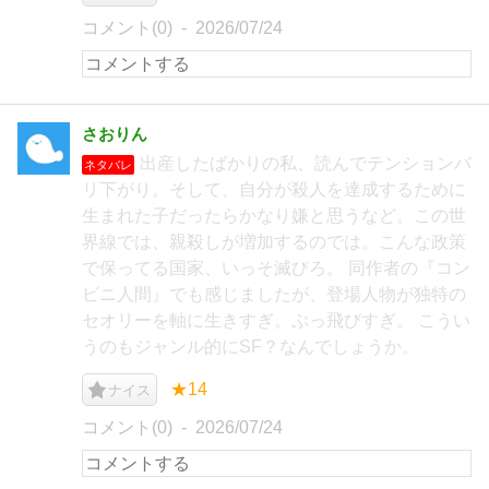
コメント(0)
2026/07/24
さおりん
出産したばかりの私、読んでテンションバ
ネタバレ
リ下がり。そして、自分が殺人を達成するために
生まれた子だったらかなり嫌と思うなど。この世
界線では、親殺しが増加するのでは。こんな政策
で保ってる国家、いっそ滅びろ。 同作者の『コン
ビニ人間』でも感じましたが、登場人物が独特の
セオリーを軸に生きすぎ。ぶっ飛びすぎ。 こうい
うのもジャンル的にSF？なんでしょうか。
★14
ナイス
コメント(0)
2026/07/24