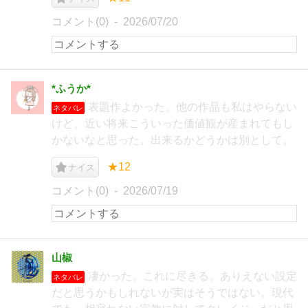
コメント(0)
2026/07/20
*ふうか*
表題作よかった。他の作品も私はやらない
ネタバレ
けど、近い将来こういった価値観が産まれてもし
かないなと思った。出来るかどうかは別として。
★12
ナイス
コメント(0)
2026/07/19
山椒
凄かった。これに尽きる。ありえない設定
ネタバレ
だと思うかもしれないが実はそうではない。現代