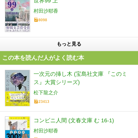
世界99 上
村田沙耶香
8098
もっと見る
この本を読んだ人がよく読む本
一次元の挿し木 (宝島社文庫 『このミ
ス』大賞シリーズ)
松下龍之介
23413
コンビニ人間 (文春文庫 む 16-1)
村田沙耶香