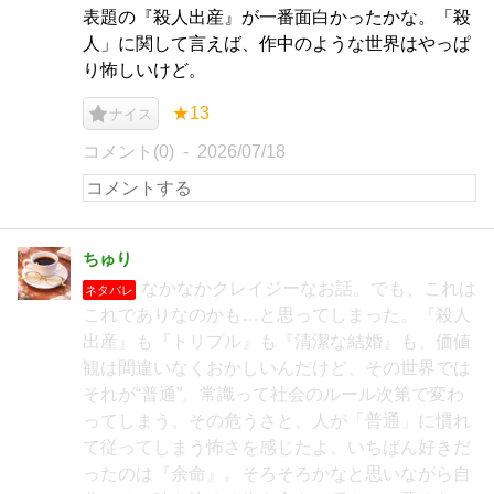
表題の『殺人出産』が一番面白かったかな。「殺
人」に関して言えば、作中のような世界はやっぱ
り怖しいけど。
★13
ナイス
コメント(0)
2026/07/18
ちゅり
なかなかクレイジーなお話。でも、これは
ネタバレ
これでありなのかも…と思ってしまった。『殺人
出産』も『トリプル』も『清潔な結婚』も、価値
観は間違いなくおかしいんだけど、その世界では
それが“普通”。常識って社会のルール次第で変わ
ってしまう。その危うさと、人が「普通」に慣れ
て従ってしまう怖さを感じたよ。いちばん好きだ
ったのは『余命』。そろそろかなと思いながら自