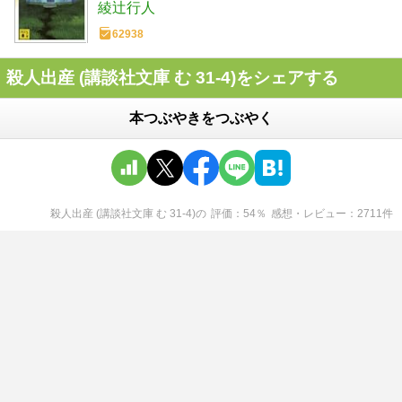
綾辻行人
62938
殺人出産 (講談社文庫 む 31-4)をシェアする
本つぶやきをつぶやく
殺人出産 (講談社文庫 む 31-4)
の
評価
54
％
感想・レビュー
2711
件