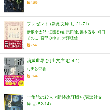
4159
プレゼント (新潮文庫 し 21-71)
伊坂幸太郎
江國香織
恩田陸
梨木香歩
町田
そのこ
宮部みゆき
米澤穂信
2747
消滅世界 (河出文庫 む 4-1)
村田沙耶香
6144
十角館の殺人 <新装改訂版> (講談社文
庫 あ 52-14)