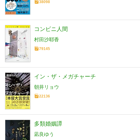
38098
コンビニ人間
村田沙耶香
79145
イン・ザ・メガチャーチ
朝井リョウ
22136
多類婚姻譚
凪良ゆう