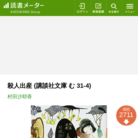
ログイン
新規登録
本を探
殺人出産 (講談社文庫 む 31-4)
村田沙耶香
感想
2711