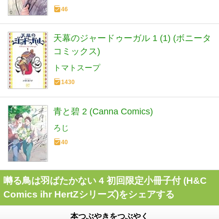
46
天幕のジャードゥーガル 1 (1) (ボニータ
コミックス)
トマトスープ
1430
青と碧 2 (Canna Comics)
ろじ
40
囀る鳥は羽ばたかない 4 初回限定小冊子付 (H&C
Comics ihr HertZシリーズ)をシェアする
本つぶやきをつぶやく