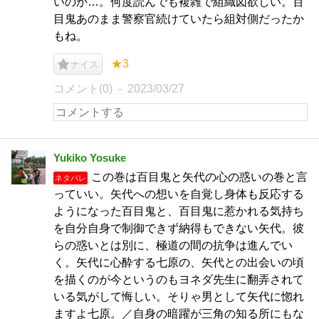
いのか…。何度読んでも複雑で組織図欲しい。百
目鬼あのまま警察官続けていたら組対側だったか
もね。
★3
ナイス
コメント(0)
2023/03/27
Yukiko Yosuke
この巻は百目鬼と矢代の心の惑いの巻と言
ネタバレ
っていい。矢代への想いを自覚し身体も反応する
ようになった百目鬼と、百目鬼に惹かれる気持ち
を自分自身で制御できず納得もできない矢代。彼
らの惑いとは別に、極道の間の抗争は進んでい
く。矢代に心酔する七原の、矢代との出会いの頃
を描くのが今というのもヨネダ先生に翻弄されて
いる気がして悔しい。そりゃ男として矢代に惚れ
ますよ七原。／自身の暗躍が三角の知る所にもな