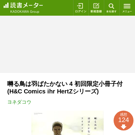
ログイン
新規登録
本を探
囀る鳥は羽ばたかない 4 初回限定小冊子付
(H&C Comics ihr HertZシリーズ)
ヨネダコウ
感想
124