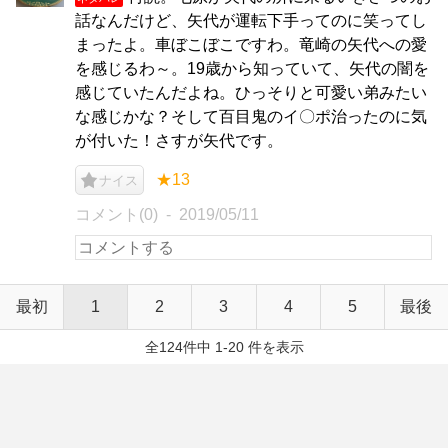
話なんだけど、矢代が運転下手ってのに笑ってし
まったよ。車ぼこぼこですわ。竜崎の矢代への愛
を感じるわ～。19歳から知っていて、矢代の闇を
感じていたんだよね。ひっそりと可愛い弟みたい
な感じかな？そして百目鬼のイ〇ポ治ったのに気
が付いた！さすが矢代です。
★13
ナイス
コメント(0)
2019/05/11
最初
1
2
3
4
5
最後
全124件中 1-20 件を表示