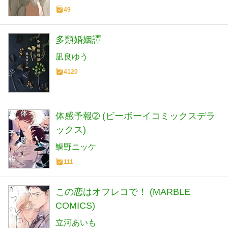
49
多類婚姻譚
凪良ゆう
4120
体感予報➁ (ビーボーイコミックスデラ
ックス)
鯛野ニッケ
111
この恋はオフレコで！ (MARBLE
COMICS)
立河あいも