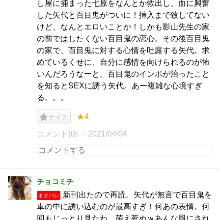
し屋に捕まった七原をなんとか救出し、血に興奮
した矢代と百目鬼がついに！挿入まで致してない
けど、なんとエロいことか！しかも影山先生の家
の前ではしたくない百目鬼の恋心。その後百目鬼
の家で、百目鬼に対する心情を吐露する矢代。求
めているくせに、自分に感情を向けられるのが怖
いんだろうなーと。百目鬼のインポが治ったこと
を知るとSEXに誘う矢代。あー複雑な心境すぎ
る。。。
★4
ナイス
コメント(0)
2021/04/04
チョコミチ
新刊出たので再読。矢代が無言で百目鬼を
ネタバレ
車の中に誘い込むのが最高すぎ！何あの表情。何
回もじっとり見たわ。萌え死ぬｗあんな風にされ