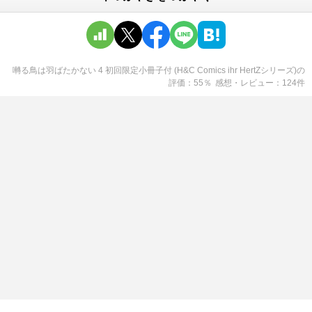
囀る鳥は羽ばたかない 4 初回限定小冊子付 (H&C Comics ihr HertZシリーズ)
の
評価
55
％
感想・レビュー
124
件