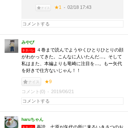
★1
02/18 17:43
ナイス
みやび
４巻まで読んでようやくひとりひとりの顔
ネタバレ
がわかってきた。こんなに人いたんだ…。そして
私はまた、本編よりも竜崎に注目を…。もー矢代
を好きで仕方ないじゃん！！
★9
ナイス
コメント(0)
2019/06/21
haruちゃん
再読。七原が矢代の所に来るいきさつのお
ネタバレ