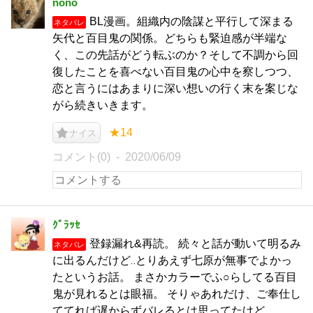
nono
BL漫画。組織内の陰謀と平行して深まる
ネタバレ
矢代と百目鬼の関係。どちらも緊迫感が半端な
く、この先話がどう転ぶのか？そして不調から回
復したことを喜べない百目鬼の心中を察しつつ、
恋と言うにはあまりに深い想いの行く末を案じな
がら続きいきます。
★14
ナイス
コメント(0)
2020/06/09
ｸﾞﾗｯｾ
登録漏れ&再読。 続々と話が動いて明るみ
ネタバレ
に出るんだけど‥とりあえず七原が無事でよかっ
たというお話。 まさかカラーでふ○らしてる百目
鬼が見れるとは眼福。 そりゃあれだけ、ご奉仕し
ててれば遅からずバレるとは思ってたけど‥