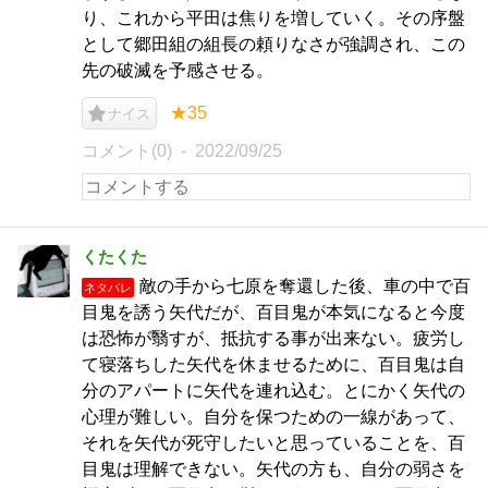
り、これから平田は焦りを増していく。その序盤
として郷田組の組長の頼りなさが強調され、この
先の破滅を予感させる。
★35
ナイス
コメント(0)
2022/09/25
くたくた
敵の手から七原を奪還した後、車の中で百
ネタバレ
目鬼を誘う矢代だが、百目鬼が本気になると今度
は恐怖が翳すが、抵抗する事が出来ない。疲労し
て寝落ちした矢代を休ませるために、百目鬼は自
分のアパートに矢代を連れ込む。とにかく矢代の
心理が難しい。自分を保つための一線があって、
それを矢代が死守したいと思っていることを、百
目鬼は理解できない。矢代の方も、自分の弱さを