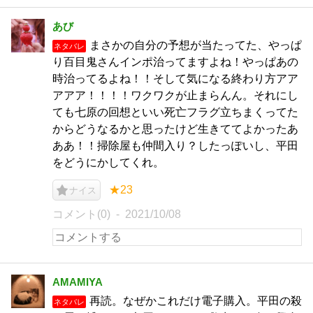
あび
まさかの自分の予想が当たってた、やっぱ
ネタバレ
り百目鬼さんインポ治ってますよね！やっぱあの
時治ってるよね！！そして気になる終わり方アア
アアア！！！！ワクワクが止まらんん。それにし
ても七原の回想といい死亡フラグ立ちまくってた
からどうなるかと思ったけど生きててよかったあ
ああ！！掃除屋も仲間入り？したっぽいし、平田
をどうにかしてくれ。
★23
ナイス
コメント(0)
2021/10/08
AMAMIYA
再読。なぜかこれだけ電子購入。平田の殺
ネタバレ