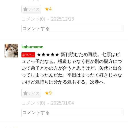
★4
ナイス
コメント(0)
2025/12/13
kabumame
★★★★★ 新刊読むため再読。七原はピ
ネタバレ
ュアっ子だなぁ。極道じゃなく何か別の親方につ
いて弟子とかの方が合うと思うけど、矢代と出会
ってしまったんだね。平田はまったく好きじゃな
いけど気持ちは分かる気もする。次巻へ。
★9
ナイス
コメント(0)
2025/01/04