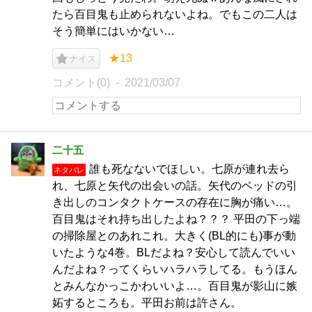
たら百目鬼も止められないよね。でもこの二人は
そう簡単にはいかない…
★13
ナイス
コメント(0)
2021/03/07
二十五
誰も死なないでほしい。七原が連れ去ら
ネタバレ
れ、七原と矢代の出会いの話。矢代のベッドの引
き出しのコンタクトケースの存在に胸が痛い…。
百目鬼はそれ持ち出したよね？？？ 平田の下っ端
の掃除屋とのあれこれ。大きく(BL的にも)事が動
いたような4巻。BLだよね？安心して読んでいい
んだよね？ってくらいハラハラしてる。もうほん
とみんなかっこかわいいよ…。百目鬼が影山に嫉
妬するところも。平田お前は許さん。