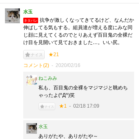
水玉
抗争が激しくなってきてるけど、なんだか
ネタバレ
伸ばしてる気もする。組員達が増える度にみな同
じ顔に見えてくるのでとりあえず百目鬼の全裸だ
け目を見開いて見ておきました…。いい尻。
★21
ナイス
コメント(2)
2020/02/16
ねこみみ
私も、百目鬼の全裸をマジマジと眺めち
ゃったよ(^Д^)笑
★1
02/18 17:09
ナイス
水玉
ありがたや、ありがたや～