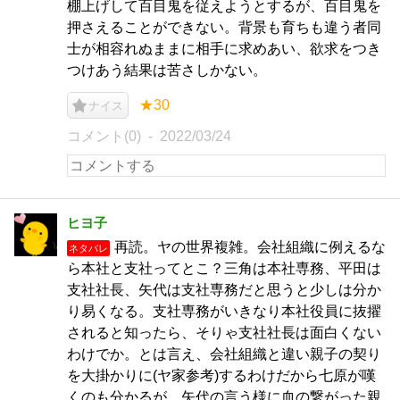
棚上げして百目鬼を従えようとするが、百目鬼を
押さえることができない。背景も育ちも違う者同
士が相容れぬままに相手に求めあい、欲求をつき
つけあう結果は苦さしかない。
★30
ナイス
コメント(0)
2022/03/24
ヒヨ子
再読。ヤの世界複雑。会社組織に例えるな
ネタバレ
ら本社と支社ってとこ？三角は本社専務、平田は
支社社長、矢代は支社専務だと思うと少しは分か
り易くなる。支社専務がいきなり本社役員に抜擢
されると知ったら、そりゃ支社社長は面白くない
わけでか。とは言え、会社組織と違い親子の契り
を大掛かりに(ヤ家参考)するわけだから七原が嘆
くのも分かるが、矢代の言う様に血の繋がった親