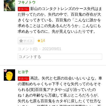
フキノトウ
影山のコンタクトレンズのケース矢代はま
ネタバレ
だ持ってたのか。矢代の中で、百目鬼の存在が大
きくなってきている。百目鬼の「こんなに誰かを
求めることはこの先あるんだろうか」こんなにも
求めあってるのに、先が見えないふたりです。
★14
ナイス
コメント(0)
2023/09/01
ヒヨ子
再読。矢代と七原の出会いもいいよな。車
ネタバレ
の運転めちゃくちゃ下手くそな矢代ってのもそそ
られる(笑)百目鬼アナタやっぱり治っていたの
ね！あの年齢なら万歳して喜ぶところだろうが、
矢代も七原も百目鬼をカタギに戻したくて仕方な