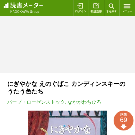
ログイン
新規登録
本を探
にぎやかな えのぐばこ カンディンスキーの
うたう色たち
バーブ・ローゼンストック
,
なかがわちひろ
感想
69