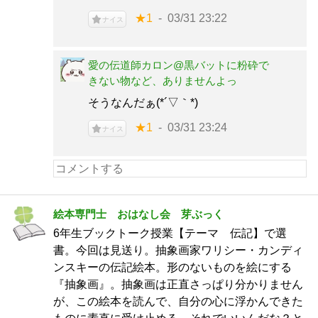
★1
03/31 23:22
ナイス
愛の伝道師カロン@黒バットに粉砕で
きない物など、ありませんよっ
そうなんだぁ(*´▽｀*)
★1
03/31 23:24
ナイス
絵本専門士 おはなし会 芽ぶっく
6年生ブックトーク授業【テーマ 伝記】で選
書。今回は見送り。抽象画家ワリシー・カンディ
ンスキーの伝記絵本。形のないものを絵にする
『抽象画』。抽象画は正直さっぱり分かりません
が、この絵本を読んで、自分の心に浮かんできた