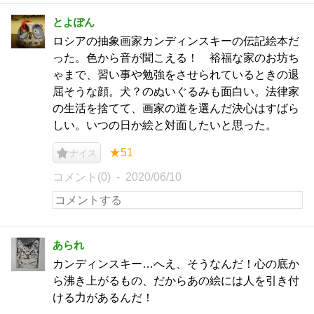
とよぽん
ロシアの抽象画家カンディンスキーの伝記絵本だ
った。色から音が聞こえる！ 裕福な家のお坊ち
ゃまで、習い事や勉強をさせられているときの退
屈そうな顔。犬？のぬいぐるみも面白い。法律家
の生活を捨てて、画家の道を選んだ決心はすばら
しい。いつの日か絵と対面したいと思った。
★51
ナイス
コメント(0)
2020/06/10
あられ
カンディンスキー…へえ、そうなんだ！心の底か
ら沸き上がるもの、だからあの絵には人を引き付
ける力があるんだ！