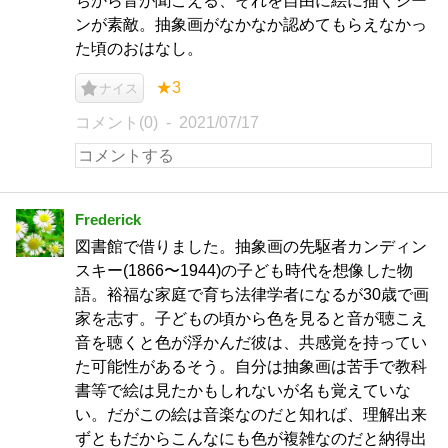
ちから音が聞こえる、それを自由に絵に描くシー
ンが素敵。抽象画がなかなか認めてもらえなかっ
た頃のおはなし。
★3
ナイス
コメント(0)
2021/07/17
Frederick
図書館で借りました。抽象画の先駆者カンディン
スキー(1866〜1944)の子ども時代を想像した物
語。裕福な家庭で育ち法律学者になるが30歳で画
家を志す。子どもの頃から色を見ると音が聴こえ
音を聴くと色が浮かんだ彼は、共感覚を持ってい
た可能性があるそう。自分は抽象画は苦手で教科
書等で絵は見たかもしれないが名も覚えていな
い。だがこの絵は音楽なのだと知れば、理解出来
ずともだからこんなにも色が複雑なのだと納得出