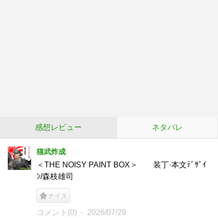
感想レビュー
ネタバレ
猫武炸成
＜THE NOISY PAINT BOX＞ 装丁·本文ﾃﾞｻﾞｲ
ﾝ/森枝雄司
ナイス
コメント(0)
2026/07/29