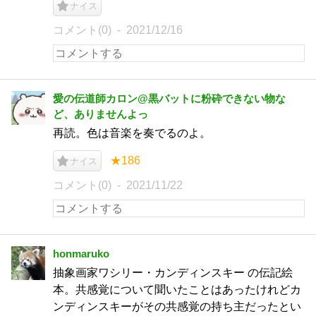
ナイス
コメント(0)
2021/12/16
愛の伝道師カロン@黒バットに粉砕できない物な
ど、ありませんよっ
再読。色は音楽を奏でるのよ。
★186
ナイス
コメント(0)
2021/11/22
honmaruko
抽象画家ワシリー・カンディンスキー の伝記絵
本。共感覚について聞いたことはあったけれどカ
ンディンスキーがその共感覚の持ち主だったとい