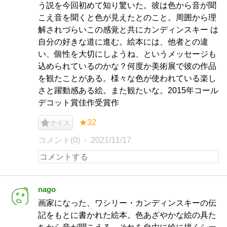
う説を今回初めて知り驚いた。彼は色から音が聞
こえ音を聞くと色が見えたとのこと。周囲から理
解されづらいこの感覚と共にカンディンスキー は
自分の好きな道に進む。絵本には、他者との違
い、個性を大切にしようね、というメッセージも
込められているのかな？何度か美術展で彼の作品
を観たことがある。様々な色が使われている楽し
さと躍動感ある絵。また観たいな。2015年コール
デコット賞佳作受賞作
★32
ナイス
コメント(0)
2021/11/17
nago
画家になった、ワシリー・カンディンスキーの伝
記をもとに書かれた絵本。色あざやかな絵の具た