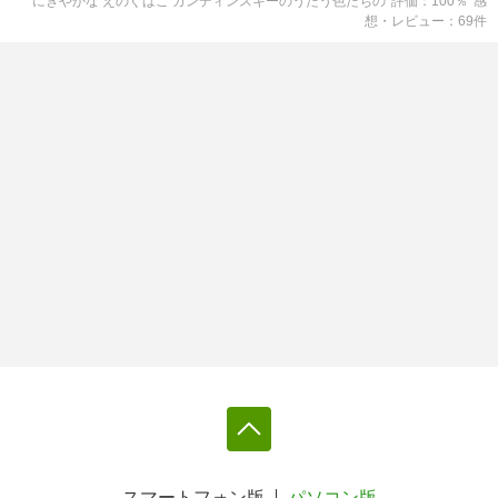
にぎやかな えのぐばこ カンディンスキーのうたう色たち
の
評価
100
％
感
想・レビュー
69
件
スマートフォン版
パソコン版