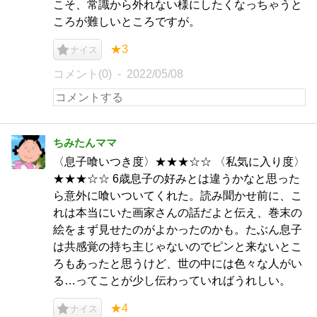
こそ、常識から外れない様にしたくなっちゃうと
ころが難しいところですが。
★3
ナイス
コメント(0)
2022/05/08
ちみたんママ
〈息子喰いつき度〉★★★☆☆ 〈私気に入り度〉
★★★☆☆ 6歳息子の好みとは違うかなと思った
ら意外に喰いついてくれた。読み聞かせ前に、こ
れは本当にいた画家さんの話だよと伝え、巻末の
絵をまず見せたのがよかったのかも。たぶん息子
は共感覚の持ち主じゃないのでピンと来ないとこ
ろもあったと思うけど、世の中には色々な人がい
る…ってことが少し伝わっていればうれしい。
★4
ナイス