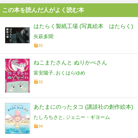
この本を読んだ人がよく読む本
はたらく製紙工場 (写真絵本 はたらく)
矢萩多聞
32
ねこまたさんと ぬりかべさん
富安陽子
おくはらゆめ
32
あたまにのったタコ (講談社の創作絵本)
たしろちさと
ジェニー・ギヨーム
34