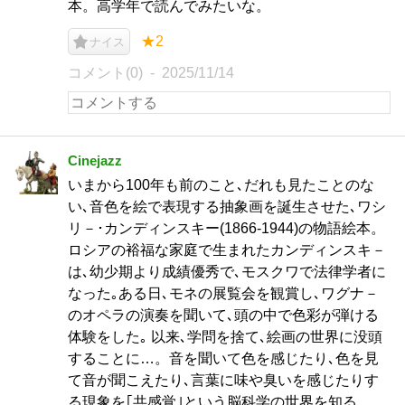
本。高学年で読んでみたいな。
★2
ナイス
コメント(0)
2025/11/14
Cinejazz
いまから100年も前のこと､だれも見たことのな
い､音色を絵で表現する抽象画を誕生させた､ワシ
リ－･カンディンスキー(1866-1944)の物語絵本。
ロシアの裕福な家庭で生まれたカンディンスキ－
は､幼少期より成績優秀で､モスクワで法律学者に
なった｡ある日､モネの展覧会を観賞し､ワグナ－
のオペラの演奏を聞いて､頭の中で色彩が弾ける
体験をした｡ 以来､学問を捨て､絵画の世界に没頭
することに…。音を聞いて色を感じたり､色を見
て音が聞こえたり､言葉に味や臭いを感じたりす
る現象を｢共感覚｣という脳科学の世界を知る。