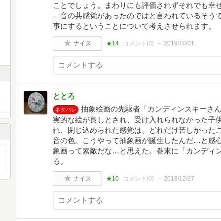
ことでしょう。まわりにも評価されずそれでも幸
↔音の共感覚があったのではと言われているそう
事にするということについて考えさせられます。
ナイス
★14
コメント(
0
)
2019/10/01
ととろ
抽象絵画の先駆者「カンディンスキーさ
ネタバレ
実的な絵が良しとされ、受け入れられなかった子
れ、閉じ込められた感覚は、どれだけ苦しかった
音の色。こうやって抽象画が誕生したんだ…と感
象画って素敵だな…と思えた。巻末に「カンディ
る。
ナイス
★10
コメント(
0
)
2018/12/27