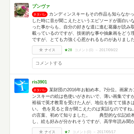
プンヴァ
カンディンスキーもその作品も知らなか
ネタバレ
した時に音が聞こえたというエピソードが面白い
った事からも、自分の好きな道に進む葛藤が読み
載っているのですが、技術的な事や抽象画をどう
ですが、とても力強く心惹かれるものがありまし
ナイス
★28
コメント(
0
)
2017/09/22
ris3901
某財団の2016年お勧め本。7分位。画家
ネタバレ
ンスキーの絵は色使いがきれいで、薄い画集です
裕福で英才教育を受けた人が、地位を捨てて描き
い。 色を見ると音が聞こえたのは実話なのですね
の言葉、初めて知りました。 典型的な伝記絵本
し、絵も好みが分かれそうですが、高学年読み聞
ナイス
★7
コメント(
0
)
2017/05/17