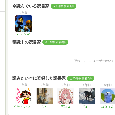
今読んでいる読書家
全1件中 新着1件
2年前
やすらぎ
積読中の読書家
全0件中 新着0件
登録しているユーザーはいま
読みたい本に登録した読書家
全25件中 新着8件
1年前
2年前
3年前
6年前
6年前
イケメンつんちゃ
らん
不知火
Yuko
ゆきぽん