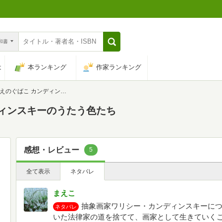
n和書
は
本ランキング
作家ランキング
ばこ カンディンスキーのうたう色たち
ディンスキーのうたう色たち
感想・レビュー
5
全て表示
ネタバレ
まえこ
抽象画家ワリシー・カンディンスキーに
ネタバレ
いた法律家の道を捨てて、画家として生きていく