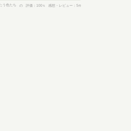
たう色たち
の
評価
100
感想・レビュー
5
％
件