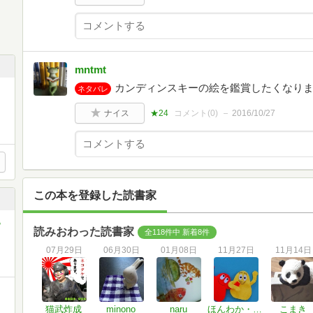
mntmt
カンディンスキーの絵を鑑賞したくなり
ネタバレ
ナイス
★24
コメント(
0
)
2016/10/27
この本を登録した読書家
ら
読みおわった読書家
全118件中 新着8件
07月29日
06月30日
01月08日
11月27日
11月14日
猫武炸成
minono
naru
ほんわか・かめ
こまき