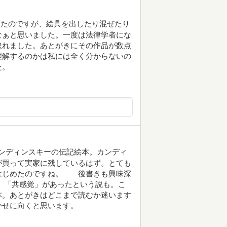
ったのですが、絵具を出したり混ぜたり
なぁと思いました。一度は法律学者にな
取れました。あとがきにその作品が数点
理解するのかは私には全く分からないの
た。
カンディンスキーの伝記絵本。カンディ
が買って実家に残しているはず。とても
はじめたのですね。 後書きも興味深
。「共感覚」があったという説も。こ
。あとがきはどこまで読むか迷います
かせに向くと思います。