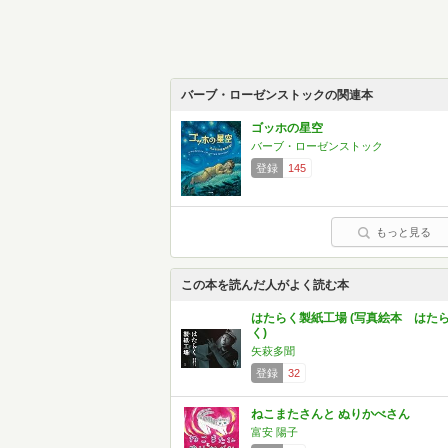
バーブ・ローゼンストックの関連本
ゴッホの星空
バーブ・ローゼンストック
登録
145
もっと見る
この本を読んだ人がよく読む本
はたらく製紙工場 (写真絵本 はた
く)
矢萩多聞
登録
32
ねこまたさんと ぬりかべさん
富安 陽子