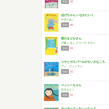
登録
32
ほげちゃん いなかにいく
やぎたみこ
登録
30
窓のまどかさん
戸森 しるこ,クリハラ タカシ
登録
55
リサとガスパールのちいさなころ
アン・グットマン
登録
31
ベッシーちゃん
石川えりこ
登録
31
チーターどっちいったー？