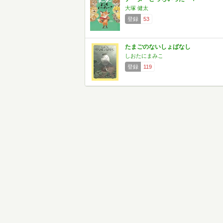
大塚 健太
登録
53
たまごのないしょばなし
しおたにまみこ
登録
119