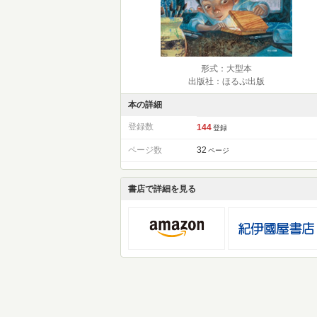
形式：大型本
出版社：ほるぷ出版
本の詳細
登録数
144
登録
ページ数
32
ページ
書店で詳細を見る