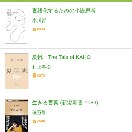
言語化するための小説思考
小川哲
4834
夏帆 The Tale of KAHO
村上春樹
3073
生きる言葉 (新潮新書 1083)
俵万智
2680