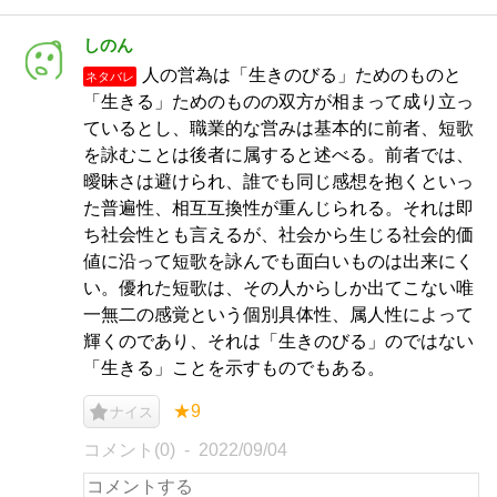
しのん
人の営為は「生きのびる」ためのものと
ネタバレ
「生きる」ためのものの双方が相まって成り立っ
ているとし、職業的な営みは基本的に前者、短歌
を詠むことは後者に属すると述べる。前者では、
曖昧さは避けられ、誰でも同じ感想を抱くといっ
た普遍性、相互互換性が重んじられる。それは即
ち社会性とも言えるが、社会から生じる社会的価
値に沿って短歌を詠んでも面白いものは出来にく
い。優れた短歌は、その人からしか出てこない唯
一無二の感覚という個別具体性、属人性によって
輝くのであり、それは「生きのびる」のではない
「生きる」ことを示すものでもある。
★9
ナイス
コメント(0)
2022/09/04