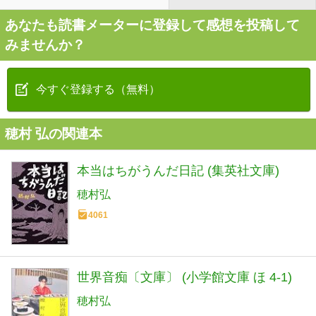
あなたも読書メーターに登録して感想を投稿して
みませんか？
今すぐ登録する（無料）
穂村 弘の関連本
本当はちがうんだ日記 (集英社文庫)
穂村弘
4061
世界音痴〔文庫〕 (小学館文庫 ほ 4-1)
穂村弘