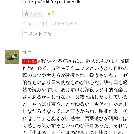
cn6Srpo/edit?usp=drivesdk
★2
ナイス
コメント(0)
2025/07/26
ユニ
紹介される短歌もは、歌人のものより投稿
ネタバレ
作品中心で、技巧やテクニックというより作歌の
際のコツや考え方が教授され、扱うものもテーゼ
的なものより日常的なものが中心だ。語り口も軽
妙で読みやすい。あけすけな深夜ラジオ的な楽し
さもあるかもしれない「父親と話したりしている
と、やっぱり言うことがゆるい。今それじゃ通用
しなだろうなってこと言うからね。昭和だよ、そ
れはって」とあるが、感性、言葉選びが昭和っぽ
く感じる気がするというのが正直あった。それで
も「生きる」と「生きのびる」の対比をはじめ、