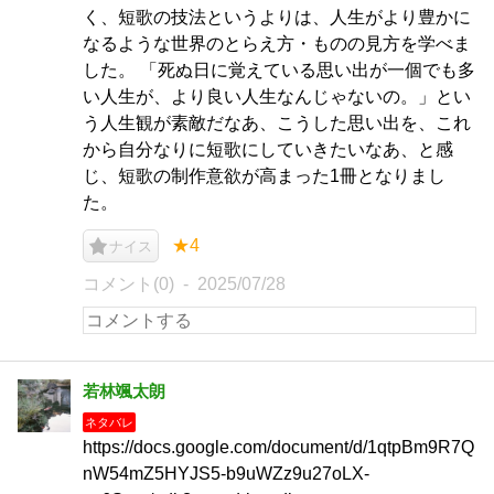
く、短歌の技法というよりは、人生がより豊かに
なるような世界のとらえ方・ものの見方を学べま
した。 「死ぬ日に覚えている思い出が一個でも多
い人生が、より良い人生なんじゃないの。」とい
う人生観が素敵だなあ、こうした思い出を、これ
から自分なりに短歌にしていきたいなあ、と感
じ、短歌の制作意欲が高まった1冊となりまし
た。
★4
ナイス
コメント(0)
2025/07/28
若林颯太朗
ネタバレ
https://docs.google.com/document/d/1qtpBm9R7Q
nW54mZ5HYJS5-b9uWZz9u27oLX-