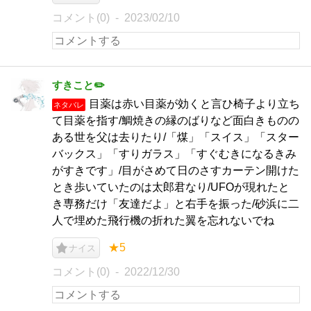
コメント(0)
2023/02/10
すきこと✏️
目薬は赤い目薬が効くと言ひ椅子より立ち
ネタバレ
て目薬を指す/鯛焼きの縁のばりなど面白きものの
ある世を父は去りたり/「煤」「スイス」「スター
バックス」「すりガラス」「すぐむきになるきみ
がすきです」/目がさめて日のさすカーテン開けた
とき歩いていたのは太郎君なり/UFOが現れたと
き専務だけ「友達だよ」と右手を振った/砂浜に二
人で埋めた飛行機の折れた翼を忘れないでね
★5
ナイス
コメント(0)
2022/12/30