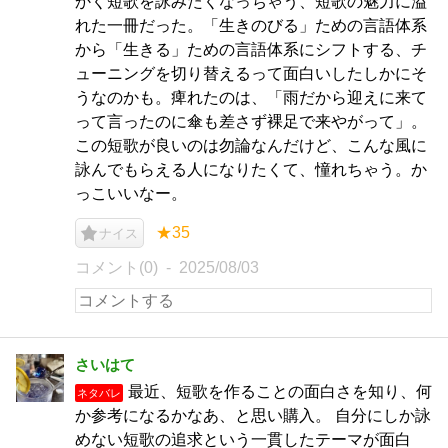
かく短歌を詠みたくなっちゃう、短歌の魅力に溢
れた一冊だった。「生きのびる」ための言語体系
から「生きる」ための言語体系にシフトする、チ
ューニングを切り替えるって面白いしたしかにそ
うなのかも。痺れたのは、「雨だから迎えに来て
って言ったのに傘も差さず裸足で来やがって」。
この短歌が良いのは勿論なんだけど、こんな風に
詠んでもらえる人になりたくて、憧れちゃう。か
っこいいなー。
★35
ナイス
コメント(0)
2025/08/03
さいはて
最近、短歌を作ることの面白さを知り、何
ネタバレ
か参考になるかなあ、と思い購入。 自分にしか詠
めない短歌の追求という一貫したテーマが面白