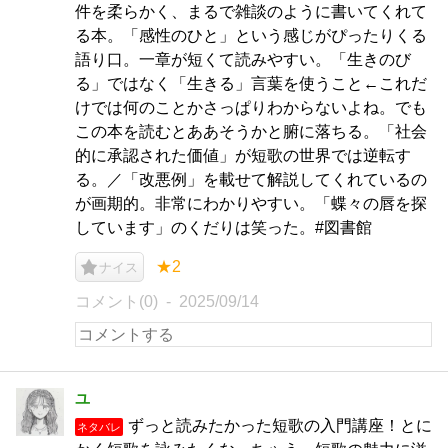
件を柔らかく、まるで雑談のように書いてくれて
る本。「感性のひと」という感じがぴったりくる
語り口。一章が短くて読みやすい。「生きのび
る」ではなく「生きる」言葉を使うこと←これだ
けでは何のことかさっぱりわからないよね。でも
この本を読むとああそうかと腑に落ちる。「社会
的に承認された価値」が短歌の世界では逆転す
る。／「改悪例」を載せて解説してくれているの
が画期的。非常にわかりやすい。「蝶々の唇を探
しています」のくだりは笑った。#図書館
★2
ナイス
コメント(0)
2025/09/14
ユ
ずっと読みたかった短歌の入門講座！とに
ネタバレ