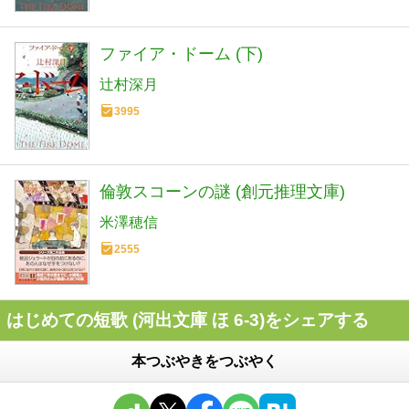
ファイア・ドーム (下)
辻村深月
3995
倫敦スコーンの謎 (創元推理文庫)
米澤穂信
2555
はじめての短歌 (河出文庫 ほ 6-3)をシェアする
本つぶやきをつぶやく