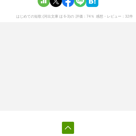
はじめての短歌 (河出文庫 ほ 6-3)
の
評価
74
％
感想・レビュー
32
件