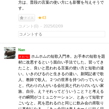
方は、普段の言葉の使い方にも影響を与えそうで
す。
★43
ナイス
コメント(0)
2025/02/09
Nan
ホムホムの短歌入門本。お手本の短歌を題
ネタバレ
材に改悪するという面白い手法でした。習ってき
たこと、良いと思われる言葉の使い方と短歌の違
い。いきのびるのと生きるの違い。新聞記者で歌
人、教師で歌人。２つの世界を持つのっていいな
と。代わりの人がいる会社員と代わりのいない家
族、自分。え？それってどういうこと？と考える
その瞬間がコミュニケーション、とあって短歌す
ごいなと。死を恐れるのと同じに飲み会の席取り
に真剣になる。「あっ今日は老人ホームに行く日