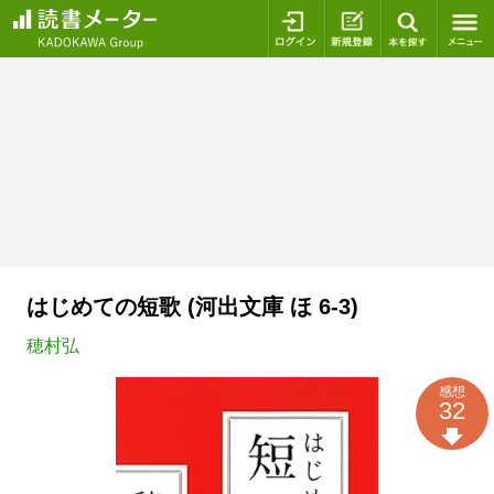
ログイン
新規登録
本を探
はじめての短歌 (河出文庫 ほ 6-3)
穂村弘
感想
32