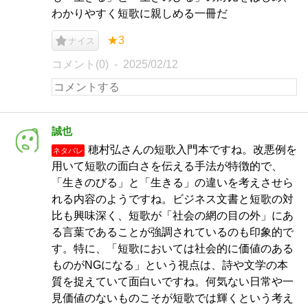
わかりやすく短歌に親しめる一冊だ
★3
ナイス
コメント(0)
2025/02/12
誠也
穂村弘さんの短歌入門本ですね。改悪例を
ネタバレ
用いて短歌の面白さを伝える手法が特徴的で、
「生きのびる」と「生きる」の違いを考えさせら
れる内容のようですね。ビジネス文書と短歌の対
比も興味深く、短歌が「社会の網の目の外」にあ
る言葉であることが強調されているのも印象的で
す。特に、「短歌においては社会的に価値のある
ものがNGになる」という視点は、詩や文学の本
質を捉えていて面白いですね。何気ない日常や一
見価値のないものこそが短歌では輝くという考え