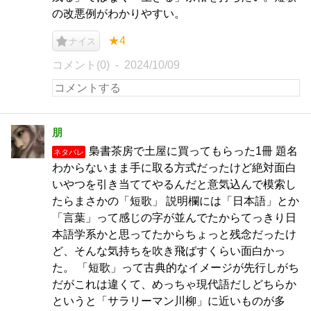
の改悪例がわかりやすい。
★4
ナイス
コメント(0)
2024/10/09
朋
梟書茶房で土屋に買ってもらった1冊 題名
ネタバレ
わからないまま手に取る方式だったけど絶対面白
いやつを引き当ててやるんだと意気込んで模索し
たらまさかの「短歌」 説明欄には「日本語」とか
「言葉」って感じの字が並んでたからてっきり日
本語学系かと思ってたからちょっと残念だったけ
ど、そんな気持ちを吹き飛ばすくらい面白かっ
た。 「短歌」って古典的なイメージが先行しがち
だがこれは違くて、めっちゃ現代語だしどちらか
というと「サラリーマン川柳」に近いものが多