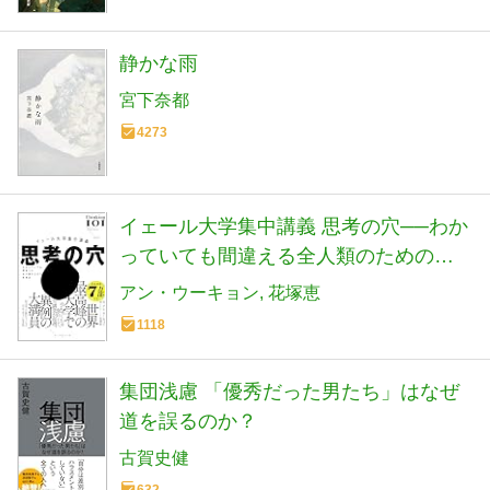
静かな雨
宮下奈都
4273
イェール大学集中講義 思考の穴──わか
っていても間違える全人類のための思
考法
アン・ウーキョン
花塚恵
1118
集団浅慮 「優秀だった男たち」はなぜ
道を誤るのか？
古賀史健
632