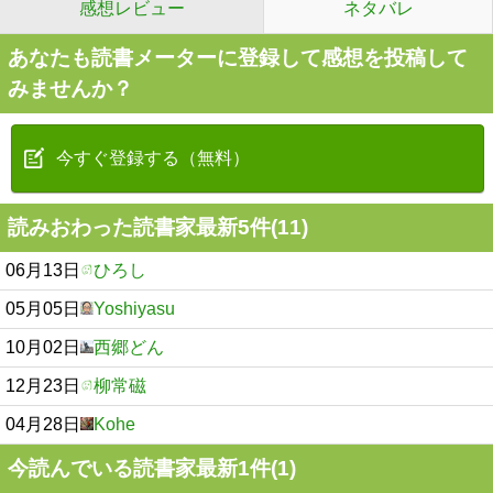
感想レビュー
ネタバレ
あなたも読書メーターに登録して感想を投稿して
みませんか？
今すぐ登録する（無料）
読みおわった読書家最新5件(11)
06月13日
ひろし
05月05日
Yoshiyasu
10月02日
西郷どん
12月23日
柳常磁
04月28日
Kohe
今読んでいる読書家最新1件(1)