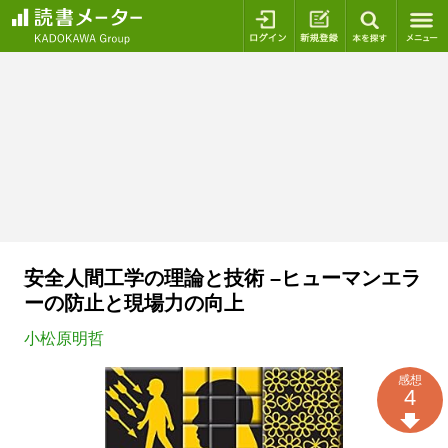
ログイン
新規登録
本を探
安全人間工学の理論と技術 –ヒューマンエラ
ーの防止と現場力の向上
小松原明哲
感想
4