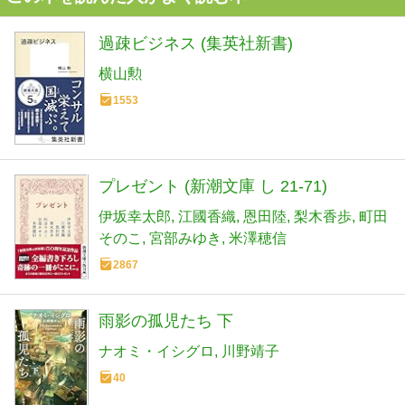
過疎ビジネス (集英社新書)
横山勲
1553
プレゼント (新潮文庫 し 21-71)
伊坂幸太郎
江國香織
恩田陸
梨木香歩
町田
そのこ
宮部みゆき
米澤穂信
2867
雨影の孤児たち 下
ナオミ・イシグロ
川野靖子
40