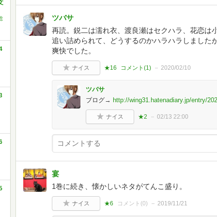
文
ツバサ
総
再読。鋭二は濡れ衣、渡良瀬はセクハラ、花恋は
追い詰められて、どうするのかハラハラしました
4
爽快でした。
ナイス
★16
コメント(
1
)
2020/02/10
ツバサ
3
ブログ→
http://wing31.hatenadiary.jp/entry/2
ナイス
★2
02/13 22:00
6
宴
1巻に続き、懐かしいネタがてんこ盛り。
5
ナイス
★6
コメント(
0
)
2019/11/21