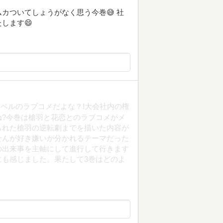
カついてしょうがなく思う今巻😅 社
します😄
ベルのラブコメだよな？!大会社内の権
?今巻は槍羽と花恋とのラブコメがメ
られた槍羽の逆転劇までを描いた内容が
せんが好き嫌いが分かれるテーマだった
の出来事を主軸にして進行して行きます
も感じました。果たして3巻はどのよ