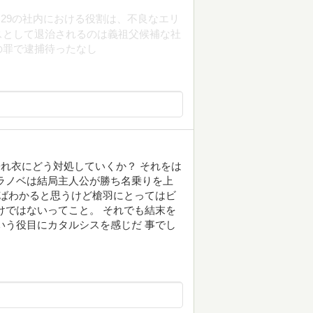
29の社内における役割は、不良なエリ
スとして退治されるのは義祖父候補な社
の罪で逮捕待ったなし
濡れ衣にどう対処していくか？ それをは
ラノベは結局主人公が勝ち名乗りを上
めばわかると思うけど槍羽にとってはビ
けではないってこと。 それでも結末を
いう役目にカタルシスを感じだ 事でし