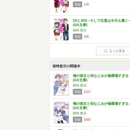
登録
178
29とJK8 ~そして社畜は今日も働く
(GA文庫)
裕時 悠示
登録
165
もっと見る
裕時悠示の関連本
俺の彼女と幼なじみが修羅場すぎる
(GA文庫)
裕時 悠示
登録
2221
俺の彼女と幼なじみが修羅場すぎる 
(GA文庫)
裕時 悠示
登録
1600