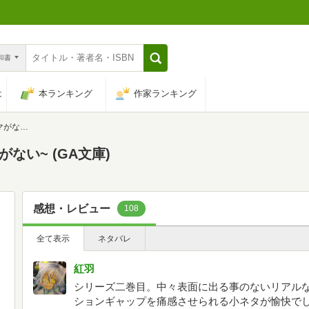
n和書
は
本ランキング
作家ランキング
GA文庫)
がない~ (GA文庫)
感想・レビュー
108
全て表示
ネタバレ
紅羽
シリーズ二巻目。中々表面に出る事のないリアル
ションギャップを痛感させられる小ネタが愉快で