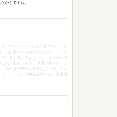
ったかもですね。
つつ、八王子ラーメンそこまで卑下しな
山しか自慢できるものないのも・・・笑
れていると証明できないというシーンで
やる気を出させるか、現場のオペレーテ
と。やっぱりデータ改竄はどこかしらか
こり。そして、無事花恋ちゃん一次審査