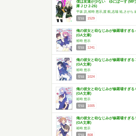
僕は友達が少ない ゆにばーす (MF
庫 J ひ 2-26)
平坂 読,裕時 悠示,渡 航,志瑞 祐,さがら 
登録
1529
俺の彼女と幼なじみが修羅場すぎる 
(GA文庫)
裕時 悠示
登録
1241
俺の彼女と幼なじみが修羅場すぎる 
(GA文庫)
裕時 悠示
登録
1024
俺の彼女と幼なじみが修羅場すぎる 
(GA文庫)
裕時 悠示
登録
1005
俺の彼女と幼なじみが修羅場すぎる 
(GA文庫)
裕時 悠示
登録
808