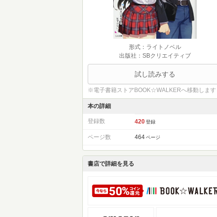
形式：ライトノベル
出版社：SBクリエイティブ
試し読みする
※電子書籍ストアBOOK☆WALKERへ移動します
本の詳細
登録数
420
登録
ページ数
464
ページ
書店で詳細を見る