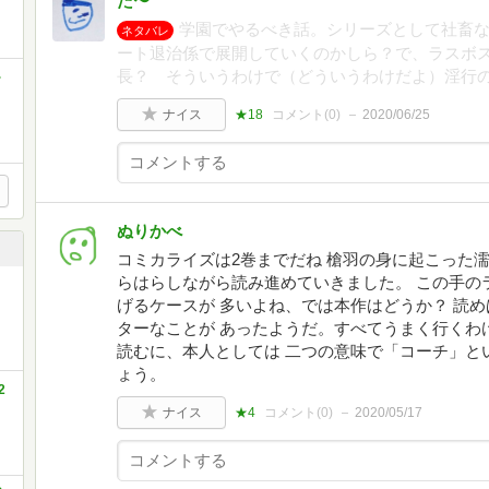
た〜
学園でやるべき話。シリーズとして社畜な
ネタバレ
ート退治係で展開していくのかしら？で、ラスボ
長？ そういうわけで（どういうわけだよ）淫行
~
ナイス
★18
コメント(
0
)
2020/06/25
ぬりかべ
コミカライズは2巻までだね 槍羽の身に起こった
らはらしながら読み進めていきました。 この手の
げるケースが 多いよね、では本作はどうか？ 読
ターなことが あったようだ。すべてうまく行くわ
読むに、本人としては 二つの意味で「コーチ」と
ょう。
2
ナイス
★4
コメント(
0
)
2020/05/17