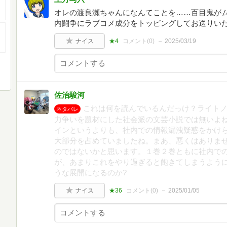
オレの渡良瀬ちゃんになんてことを……百目鬼がム
内闘争にラブコメ成分をトッピングしてお送りいた
ナイス
★4
コメント(
0
)
2025/03/19
佐治駿河
これは何を読んでいるんだっけ？ライトノ
ネタバレ
力争いを題材にした社会派の文芸小説では無いよね
インというよりも、社内での情報漏洩疑惑をかけ
大部分を占めていましたね。まあ、悪くはありま
のではないかと思います。１巻２巻ともに社内で
が、あまりこれをやり過ぎると飽きてしまうように
うな展開になるのか?
ナイス
★36
コメント(
0
)
2025/01/05