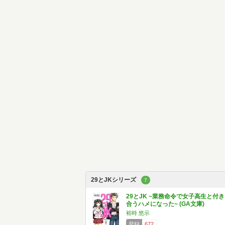
29とJKシリーズ
7
29とJK ~業務命令で女子高生と付き
合うハメになった~ (GA文庫)
裕時 悠示
登録
672