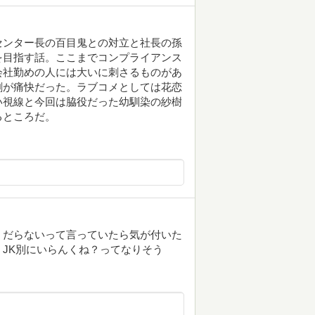
センター長の百目鬼との対立と社長の孫
を目指す話。ここまでコンプライアンス
会社勤めの人には大いに刺さるものがあ
劇が痛快だった。ラブコメとしては花恋
い視線と今回は脇役だった幼馴染の紗樹
るところだ。
くだらないって言っていたら気が付いた
JK別にいらんくね？ってなりそう