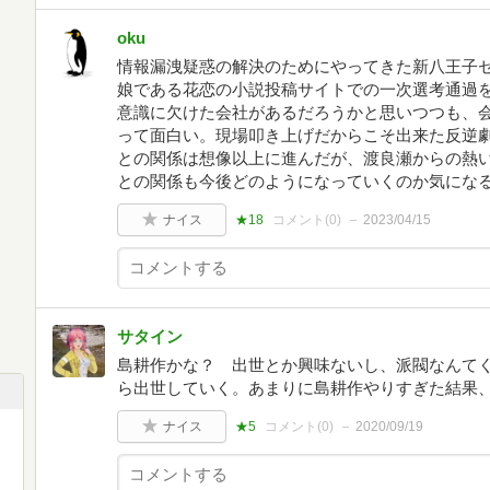
oku
情報漏洩疑惑の解決のためにやってきた新八王子
娘である花恋の小説投稿サイトでの一次選考通過
意識に欠けた会社があるだろうかと思いつつも、
って面白い。現場叩き上げだからこそ出来た反逆
との関係は想像以上に進んだが、渡良瀬からの熱
との関係も今後どのようになっていくのか気にな
ナイス
★18
コメント(
0
)
2023/04/15
サタイン
島耕作かな？ 出世とか興味ないし、派閥なんて
ら出世していく。あまりに島耕作やりすぎた結果、
ナイス
★5
コメント(
0
)
2020/09/19