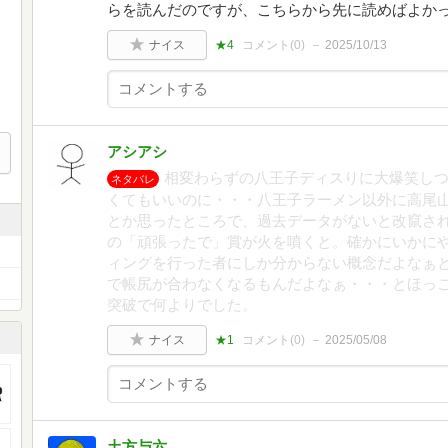
らを読んだのですが、こちらから先に読めばよか
ナイス
★4
コメント(
0
)
2025/10/13
アシアシ
相変わらずの八王子ディスりに大爆笑し
ネタバレ
くてもいいのに・・・八王子ラーメン以外に高尾
とか思ったところで、過去データがないと改竄さ
の「頑張ったで」賞が火を噴くと。確かにいかに
ィングを行った者にしか分からない概念だよなぁ
で帳尻が合わなくなるもんだよなぁ・・・とほっ
突破で何よりでした。
ナイス
★1
コメント(
0
)
2025/05/08
土方与六