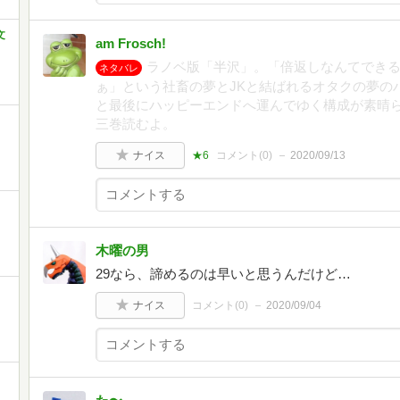
文
am Frosch!
ラノベ版「半沢」。「倍返しなんてでき
ネタバレ
ぁ」という社畜の夢とJKと結ばれるオタクの夢の
と最後にハッピーエンドへ運んでゆく構成が素晴
三巻読むよ。
ナイス
★6
コメント(
0
)
2020/09/13
木曜の男
29なら、諦めるのは早いと思うんだけど…
ナイス
コメント(
0
)
2020/09/04