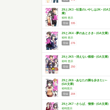
29とJK3 ~社畜のいやしはJK~ (GA
庫)
裕時 悠示
登録
335
29とJK4 ~夢のあとさき~ (GA文庫)
裕時 悠示
登録
276
29とJK5 ~消えない模様~ (GA文庫)
裕時 悠示
登録
250
29とJK6 ~あなたの隣を歩きたい~
(GA文庫)
裕時悠示
登録
204
29とJK7 ~さらば、憧憬~ (GA文庫)
裕時悠示