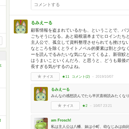
るみえーる
顧客情報を盗まれているかも、ということで、バ
ごちそうになる。あと箱根湯本までヒロインたち
主人公で、孤立して資料整理させられても挫けな
なところを除くとライトノベル的要素は割と少な
ーを読んでるみたいな気になってくるよ。新宿鮫
はうまいこといくんだろ、と思うと、どうも最後の
生
長すぎる気がするのよね。
ナイス
★11
コメント(
2
)
2019/10/07
るみえーる
みんなの感想読んでたら半沢直樹読みたくな
ナイス
★2
10/07 23:21
am Frosch!
庫
私は主人公は八幡、妹は小町、幼なじみは由