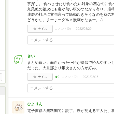
事探し。 食べさせたり食べたい対象の葵なのに食
九尾狐の銀次にも裏か幼い頃のつながり有り。虐
達磨の料理に文句言って騒動起きそうなのを葵の
どうかな。まーまーグルメ漫画かなぁー。△
ナイス
コメント(
0
)
2022/03/29
きい
まとめ買い。面白かった〜絵が綺麗で読みやすい
だった。大旦那より銀次さんの方が好み。
ナイス
★2
コメント(
0
)
2021/02/15
ひよりん
電子書籍の無料期間に読了。妖が見える主人公、