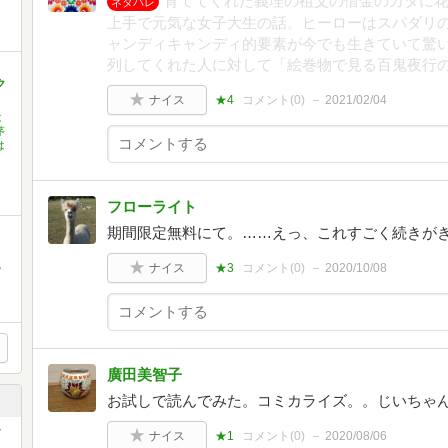
育ててくれた義理の祖父の借金のカタに
ネタバレ
上手で元気な女子大生の話。ヒーローはスパダリ
ャンディキャンディ的要素が今でも生きていて驚
列してくれた人に対して「絵巻物で見る百鬼夜行
ク
ナイス
★4
コメント(
0
)
2021/02/04
は
茅
は
ト
フローライト
期間限定無料にて。……えっ、これすごく続きが
る
ナイス
★3
コメント(
0
)
2020/10/08
廣田美智子
お試しで読んでみた。コミカライズ。。じいちゃ
ナイス
★1
コメント(
0
)
2020/08/06