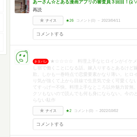
あーさん☆とある漫画アプリの審査員３回目！(⁠≧⁠▽⁠≦
再読
ナイス
★26
コメント(
0
)
2023/04/11
★☆☆☆☆ 料理上手なヒロインがイケ
ネタバレ
し宿で働くことになる話。嫁入りするとあるけど
欺。しかも一巻時点で恋愛要素かなり薄い。ヒロ
り気が強くて上から目線で生意気で全く可愛くな
てすっげー不快。料理上手なところ以外魅力皆無
クソもないので読んでも何も身にならない。今の
らない駄作
ナイス
★2
コメント(
0
)
2022/10/02