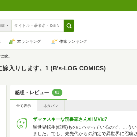
n和書
は
本ランキング
作家ランキング
OMICS)
りします。1 (B's-LOG COMICS)
感想・レビュー
81
全て表示
ネタバレ
ザマァスキーな読書家さん#HMVld7
異世界転生(転移)ものにハマっているので、こう
ました。でも、先先代からの約定で異世界に召喚