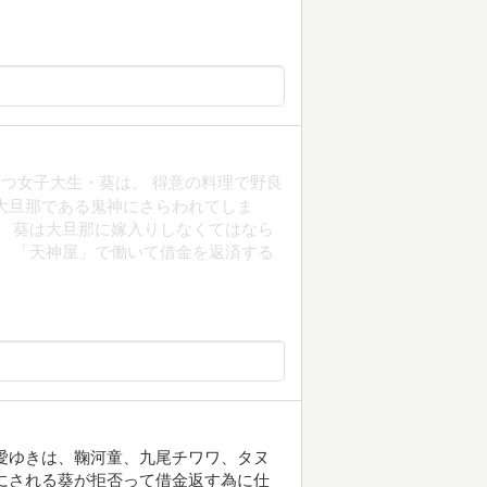
つ女子大生・葵は、 得意の料理で野良
大旦那である鬼神にさらわれてしま
、 葵は大旦那に嫁入りしなくてはなら
、 「天神屋」で働いて借金を返済する
愛ゆきは、鞠河童、九尾チワワ、タヌ
にされる葵が拒否って借金返す為に仕