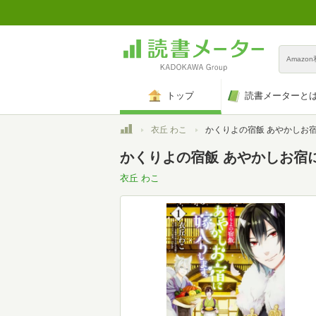
Amazo
トップ
読書メーターと
トップ
衣丘 わこ
かくりよの宿飯 あやかしお宿に嫁入りします。1 (B's-LOG C
かくりよの宿飯 あやかしお宿に嫁入
衣丘 わこ