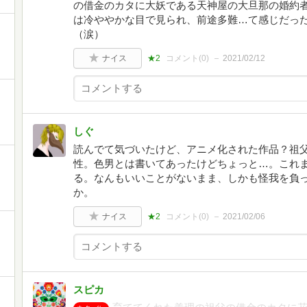
の借金のカタに大妖である天神屋の大旦那の婚約
は冷ややかな目で見られ、前途多難…て感じだっ
（涙）
ナイス
★2
コメント(
0
)
2021/02/12
しぐ
読んでて気づいたけど、アニメ化された作品？祖
性。色男とは書いてあったけどちょっと…。これ
る。なんもいいことがないまま、しかも怪我を負
か。
ナイス
★2
コメント(
0
)
2021/02/06
スピカ