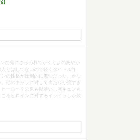
⁠)
メンな鬼にさらわれてかくりよのあやか
嫁入りはしてないので軽くタイトル詐
インの性格が圧倒的に無理だった。かな
い。他のキャラに対して当たりが強すぎ
。ヒーロー？の鬼も影薄いし胸キュンも
ところヒロインに対するイライラしか残