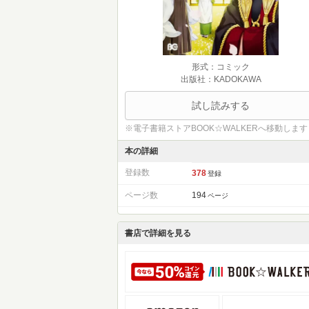
形式：コミック
出版社：KADOKAWA
試し読みする
※電子書籍ストアBOOK☆WALKERへ移動します
本の詳細
登録数
378
登録
ページ数
194
ページ
書店で詳細を見る