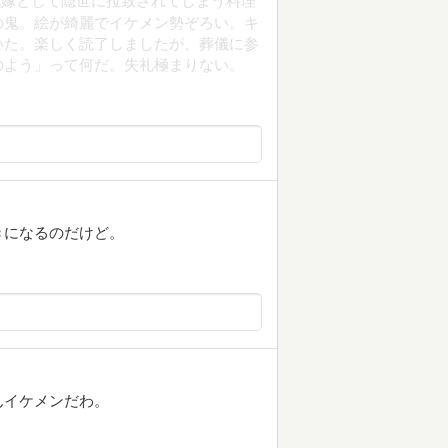
花嫁として隠世に拉致されてしまう料理
の鬼。絵が綺麗でイケメン勢ぞろい。キ
いた。楽しく読了しましたが、葬儀に参
のよう」って何だ。失礼極まりない。
きになるのだけど。
んイケメンだわ。