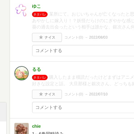
ゆこ
某所にて。おじいちゃんが亡くなったと
ネタバレ
あやかしに嫁入り！？妖怪だらけのにぎやかな感
葵の過去出会ったという相手は誰かな、銀次さん
ナイス
コメント(
0
)
2022/08/03
るる
購入したまま積読だったけどまずはアニメ
ネタバレ
好きな設定と話。 大旦那様と銀次さん、どっちも
ナイス
コメント(
0
)
2022/07/10
chie
1～6巻同時読み