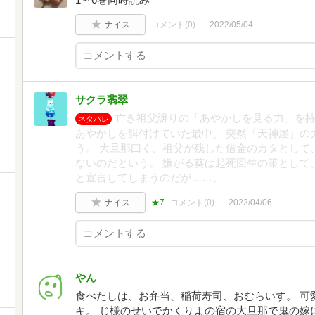
ナイス
コメント(
0
)
2022/05/04
サクラ翡翠
亡き祖父譲りの「あやかしを見る力」を持
ネタバレ
あやかしを餌付けていた最中、 突然「天神屋」の
う。 大旦那曰く、祖父が残した借金のカタとして
ないのだという。 嫌がる葵は起死回生の策として
と宣言してしまうのだが……。
ナイス
★7
コメント(
0
)
2022/04/06
やん
食べたしは、お弁当、稲荷寿司、おむらいす。 可
キ。 じ様のせいでかくりよの宿の大旦那で鬼の嫁