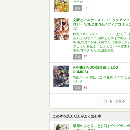
衣丘 わこ
登録
87
文豪とアルケミスト コミックアンソ
ロジー VOL.2 (DNAメディアコミッ
ス)
秋鹿ユギリ,衣丘わこ,ソノムラ,なま子,
み,わか,板垣ハコ,浦稀えんや,おの秋人,
島 環,彩月つかさ,永緒ウカ,七路ゆうき,
やせれく,藤丘ようこ,ぶんこ,moo,雪矢
モキ,ヨネダ,りりお,渡空燕丸
登録
77
AMNESIA JOKER (B's-LOG
COMICS)
黒山メッキ,衣丘わこ,桜花舞,ミニワ,な
せいさ
登録
69
もっと見る
この本を読んだ人がよく読む本
薬屋のひとりごと(17) (ビッグガンガ