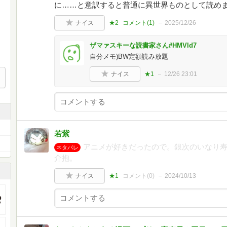
に……と意訳すると普通に異世界ものとして読め
ナイス
★2
コメント(
1
)
2025/12/26
ザマァスキーな読書家さん#HMVld7
自分メモ)BW定額読み放題
ナイス
★1
12/26 23:01
若紫
アニメが好きだったので。銀次のいなり
ネタバレ
介抱。
ナイス
★1
コメント(
0
)
2024/10/13