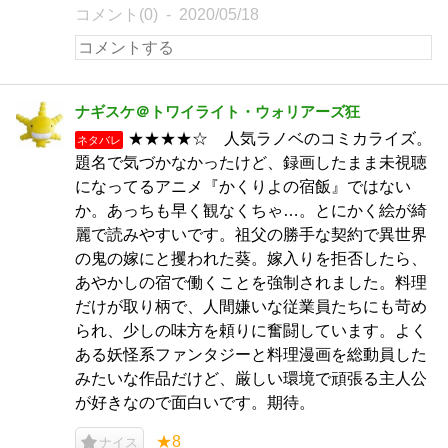
コメント(0)
2020/05/18
ナギスケ＠トワイライト・ウォリアーズ狂
★★★★☆ 人気ラノベのコミカライズ。
ネタバレ
題名で気づかなかったけど、録画したまま未視聴
になってるアニメ『かくりよの宿飯』ではない
か。あっちも早く観なくちゃ…。とにかく絵が綺
麗で読みやすいです。祖父の勝手な契約で異世界
の鬼の嫁にと攫われた葵。嫁入りを拒否したら、
あやかしの宿で働くことを強制されました。料理
だけが取り柄で、人間嫌いな従業員たちにも苛め
られ、少しの味方を頼りに奮闘しています。よく
ある妖怪系ファンタジーと料理漫画を総動員した
みたいな作品だけど、厳しい環境で頑張る主人公
が好きなので面白いです。期待。
★8
ナイス