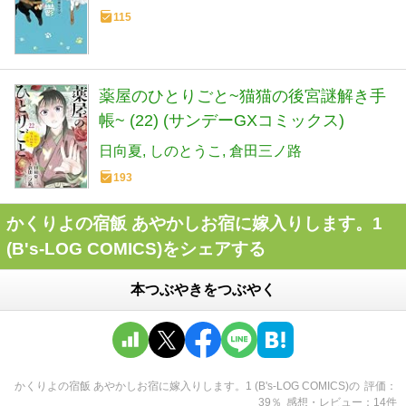
115
薬屋のひとりごと~猫猫の後宮謎解き手
帳~ (22) (サンデーGXコミックス)
日向夏
しのとうこ
倉田三ノ路
193
かくりよの宿飯 あやかしお宿に嫁入りします。1
(B's-LOG COMICS)をシェアする
本つぶやきをつぶやく
かくりよの宿飯 あやかしお宿に嫁入りします。1 (B's-LOG COMICS)
の
評価
39
％
感想・レビュー
14
件