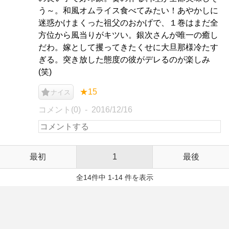
う～。和風オムライス食べてみたい！あやかしに
迷惑かけまくった祖父のおかげで、１巻はまだ全
方位から風当りがキツい。銀次さんが唯一の癒し
だわ。嫁として攫ってきたくせに大旦那様冷たす
ぎる。突き放した態度の彼がデレるのが楽しみ
(笑)
★15
ナイス
コメント(0)
2016/12/16
最初
1
最後
全14件中 1-14 件を表示