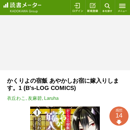
ログイン
新規登録
本を探
かくりよの宿飯 あやかしお宿に嫁入りしま
す。1 (B's-LOG COMICS)
衣丘わこ
,
友麻碧
,
Laruha
感想
14