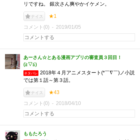
リですね。 銀次さん爽やかイケメン。
★1
ナイス
コメント(0)
2019/01/05
あーさん☆とある漫画アプリの審査員３回目！
(⁠≧⁠▽⁠≦⁠)
2018年４月アニメスタート(*￣∇￣)ノ小説
ネタバレ
では第１話～第３話。
★43
ナイス
コメント(0)
2018/04/10
ももたろう