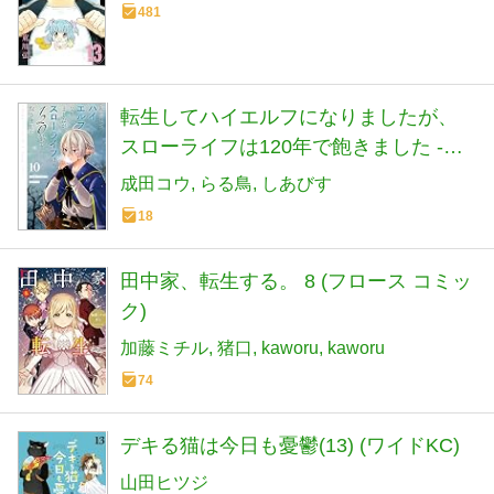
481
転生してハイエルフになりましたが、
スローライフは120年で飽きました -
Highelf with a long life- (10) (アース・ス
成田コウ
らる鳥
しあびす
ター コミックス)
18
田中家、転生する。 8 (フロース コミッ
ク)
加藤ミチル
猪口
kaworu
kaworu
74
デキる猫は今日も憂鬱(13) (ワイドKC)
山田ヒツジ