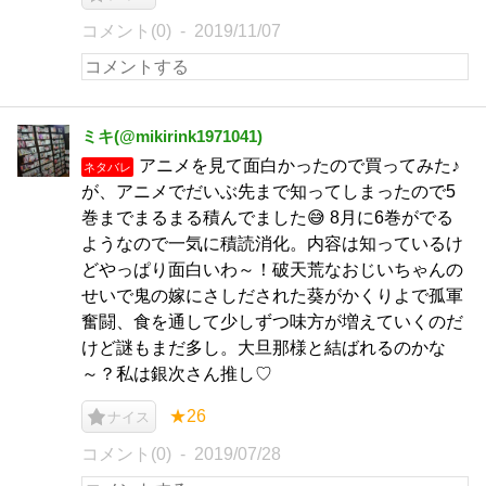
コメント(0)
2019/11/07
ミキ(@mikirink1971041)
アニメを見て面白かったので買ってみた♪
ネタバレ
が、アニメでだいぶ先まで知ってしまったので5
巻までまるまる積んでました😅 8月に6巻がでる
ようなので一気に積読消化。内容は知っているけ
どやっぱり面白いわ～！破天荒なおじいちゃんの
せいで鬼の嫁にさしだされた葵がかくりよで孤軍
奮闘、食を通して少しずつ味方が増えていくのだ
けど謎もまだ多し。大旦那様と結ばれるのかな
～？私は銀次さん推し♡
★26
ナイス
コメント(0)
2019/07/28