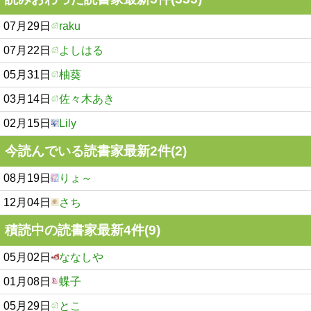
07月29日
raku
07月22日
よしはる
05月31日
柚葵
03月14日
佐々木あき
02月15日
Lily
今読んでいる読書家最新2件(2)
08月19日
りょ～
12月04日
さち
積読中の読書家最新4件(9)
05月02日
ななしや
01月08日
蝶子
05月29日
とこ