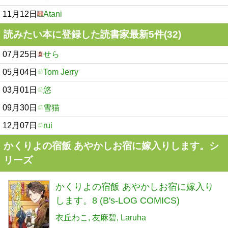
11月12日
Atani
読みたい本に登録した読書家最新5件(32)
07月25日
せら
05月04日
Tom Jerry
03月01日
悠
09月30日
雪猫
12月07日
rui
かくりよの宿飯 あやかしお宿に嫁入りします。シ
リーズ
かくりよの宿飯 あやかしお宿に嫁入り
します。8 (B's-LOG COMICS)
衣丘わこ
友麻碧
Laruha