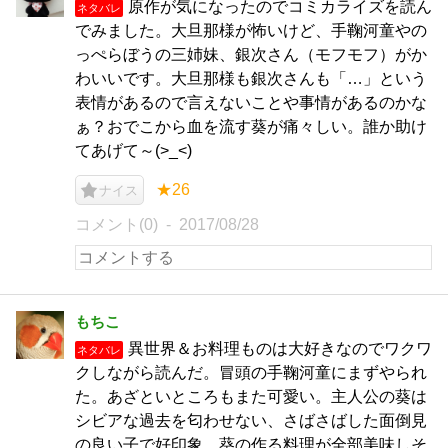
原作が気になったのでコミカライズを読ん
ネタバレ
でみました。大旦那様が怖いけど、手鞠河童やの
っぺらぼうの三姉妹、銀次さん（モフモフ）がか
わいいです。大旦那様も銀次さんも「…」という
表情があるので言えないことや事情があるのかな
ぁ？おでこから血を流す葵が痛々しい。誰か助け
てあげて～(>_<)
★26
ナイス
コメント(0)
2017/08/28
もちこ
異世界＆お料理ものは大好きなのでワクワ
ネタバレ
クしながら読んだ。冒頭の手鞠河童にまずやられ
た。あざといところもまた可愛い。主人公の葵は
シビアな過去を匂わせない、さばさばした面倒見
の良い子で好印象。葵の作る料理が全部美味しそ