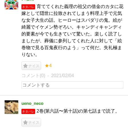
育ててくれた義理の祖父の借金のカタに花
ネタバレ
嫁として隠世に拉致されてしまう料理上手で元気
な女子大生の話。ヒーローはスパダリの鬼。絵が
綺麗でイケメン勢ぞろい。キャンディキャンディ
的要素が今でも生きていて驚いた。楽しく読了し
ましたが、葬儀に参列してくれた人に対して「絵
巻物で見る百鬼夜行のよう」って何だ。失礼極ま
りない。
★4
ナイス
コメント(0)
2021/02/04
ueno_neco
2巻(第六話〜第十話)の第七話まで読了。
ネタバレ
ナイス