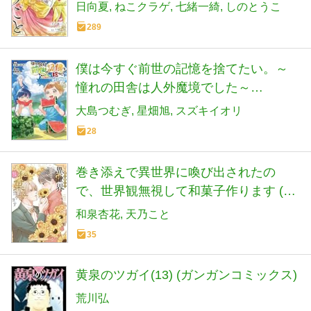
日向夏
ねこクラゲ
七緒一綺
しのとうこ
289
僕は今すぐ前世の記憶を捨てたい。～
憧れの田舎は人外魔境でした～
@COMIC 第5巻 (コロナ・コミックス)
大島つむぎ
星畑旭
スズキイオリ
28
巻き添えで異世界に喚び出されたの
で、世界観無視して和菓子作ります (4)
(マンガワンコミックス)
和泉杏花
天乃こと
35
黄泉のツガイ(13) (ガンガンコミックス)
荒川弘