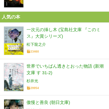
人気の本
一次元の挿し木 (宝島社文庫 『このミ
ス』大賞シリーズ)
松下龍之介
23460
世界でいちばん透きとおった物語 (新潮
文庫 す 31-2)
杉井光
29954
傲慢と善良 (朝日文庫)