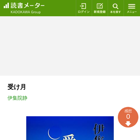
ログイン
新規登録
本を探
受け月
伊集院静
感想
0