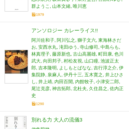
群ようこ
山本文緒
唯川恵
1979
アンソロジー カレーライス!!
阿川佐和子
阿川弘之
獅子文六
東海林さだ
お
安西水丸
滝田ゆう
寺山修司
中島らも
林真理子
藤原新也
古山高麗雄
町田康
色川
武大
向田邦子
村松友視
山口瞳
池波正太
郎
吉本隆明
よしもとばなな
吉行淳之介
伊
集院静
泉麻人
伊丹十三
五木寛之
井上ひさ
し
井上靖
内田百閒
内館牧子
小津安二郎
尾辻克彦
神吉拓郎
北杜夫
久住昌之
佐内正
史
1290
別れる力 大人の流儀3