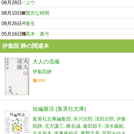
08月28日
ユウ
08月10日
贅沢な時間
09月26日
春生
05月16日
黒木 素弓
伊集院 静の関連本
大人の流儀
伊集院静
3082
短編復活 (集英社文庫)
集英社文庫編集部
赤川次郎
浅田次郎
伊集
院静
北方謙三
椎名誠
篠田節子
清水義範
志水辰夫
坂東眞砂子
東野圭吾
宮部みゆき