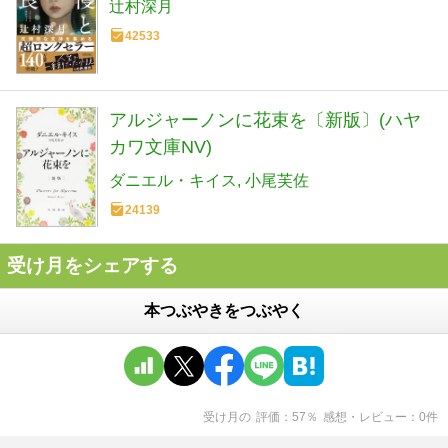
辻村深月
42533
アルジャーノンに花束を〔新版〕(ハヤ
カワ文庫NV)
ダニエル・キイス
小尾芙佐
24139
受け月をシェアする
本つぶやきをつぶやく
受け月
の
評価
57
％
感想・レビュー
0
件