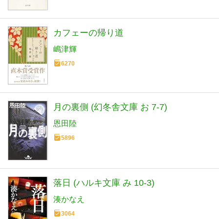
カフェーの帰り道
嶋津輝
6270
月の裏側 (幻冬舎文庫 お 7-7)
恩田陸
5896
落日 (ハルキ文庫 み 10-3)
湊かなえ
3064