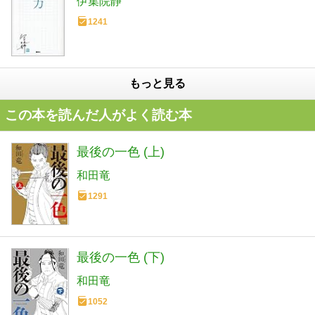
伊集院静
1241
もっと見る
この本を読んだ人がよく読む本
最後の一色 (上)
和田竜
1291
最後の一色 (下)
和田竜
1052