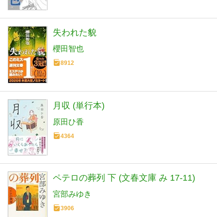
失われた貌
櫻田智也
8912
月収 (単行本)
原田ひ香
4364
ペテロの葬列 下 (文春文庫 み 17-11)
宮部みゆき
3906