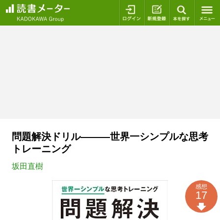
ログイン
新規登録
本を探
問題解決ドリル―――世界一シンプルな思考
トレーニング
坂田直樹
感想
17