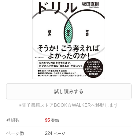
試し読みする
※電子書籍ストアBOOK☆WALKERへ移動します
登録数
95
登録
ページ数
224
ページ