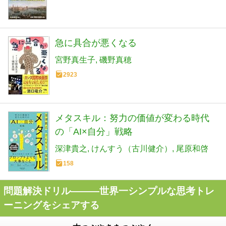
急に具合が悪くなる
宮野真生子
磯野真穂
2923
メタスキル：努力の価値が変わる時代
の「AI×自分」戦略
深津貴之
けんすう（古川健介）
尾原和啓
158
問題解決ドリル―――世界一シンプルな思考トレ
ーニングをシェアする