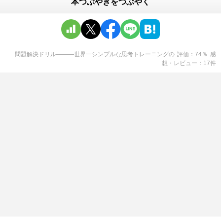
本つぶやきをつぶやく
問題解決ドリル―――世界一シンプルな思考トレーニング
の
評価
74
％
感
想・レビュー
17
件