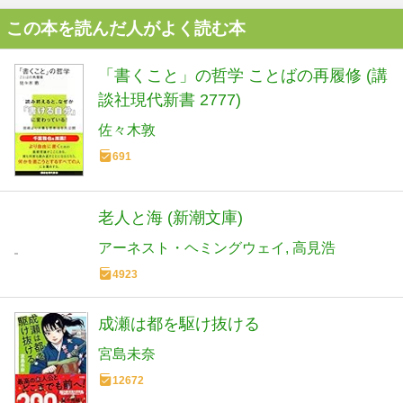
この本を読んだ人がよく読む本
「書くこと」の哲学 ことばの再履修 (講
談社現代新書 2777)
佐々木敦
691
老人と海 (新潮文庫)
アーネスト・ヘミングウェイ
高見浩
4923
成瀬は都を駆け抜ける
宮島未奈
12672