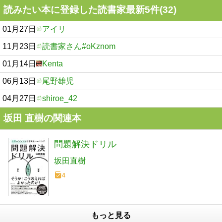
読みたい本に登録した読書家最新5件(32)
01月27日
アイリ
11月23日
読書家さん#oKznom
01月14日
Kenta
06月13日
尾野雄児
04月27日
shiroe_42
坂田 直樹の関連本
問題解決ドリル
坂田直樹
4
もっと見る