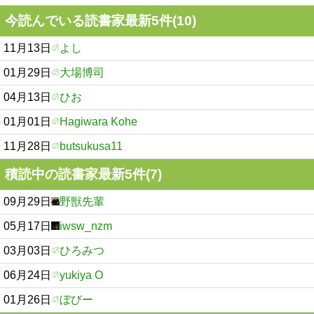
今読んでいる読書家最新5件(10)
11月13日
よし
01月29日
大場博司
04月13日
ひお
01月01日
Hagiwara Kohe
11月28日
butsukusa11
積読中の読書家最新5件(7)
09月29日
野獣先輩
05月17日
iwsw_nzm
03月03日
ひろみつ
06月24日
yukiya O
01月26日
ぼびー