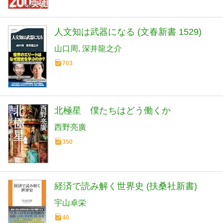
人文知は武器になる (文春新書 1529)
山口周
深井龍之介
703
北極星 僕たちはどう働くか
西野亮廣
350
経済で読み解く世界史 (扶桑社新書)
宇山卓栄
40