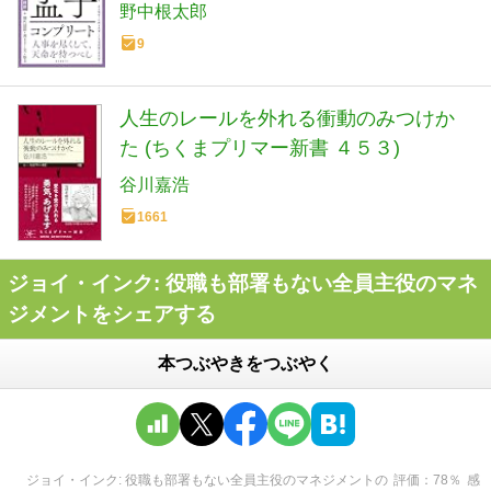
訳・書き下し文・原文
野中根太郎
9
人生のレールを外れる衝動のみつけか
た (ちくまプリマー新書 ４５３)
谷川嘉浩
1661
ジョイ・インク: 役職も部署もない全員主役のマネ
ジメントをシェアする
本つぶやきをつぶやく
ジョイ・インク: 役職も部署もない全員主役のマネジメント
の
評価
78
％
感