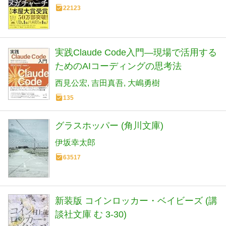
22123
実践Claude Code入門―現場で活用する
ためのAIコーディングの思考法
西見公宏
吉田真吾
大嶋勇樹
135
グラスホッパー (角川文庫)
伊坂幸太郎
63517
新装版 コインロッカー・ベイビーズ (講
談社文庫 む 3-30)