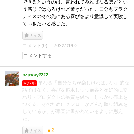
できるというのは、言われてみればなるほどとい
う感じではあるけれど驚きだった。自分もプラク
ティスのその先にある喜びをより意識して実験し
ていきたいと感じた。
ナイス
コメント(0)
2022/01/03
nzpway2222
単なる「自分たちが楽しければいい」的な
ネタバレ
話ではなく、喜びを追求しつつ顧客と友好的に交
わり・プロダクトの品質を保ち・しっかり売上を
つくる、そのためにメンローがどんな取り組みを
しているか、が率直に書かれているように思え
た。
★2
ナイス