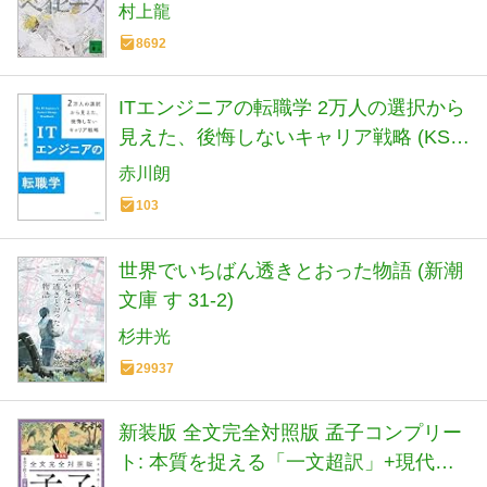
村上龍
8692
ITエンジニアの転職学 2万人の選択から
見えた、後悔しないキャリア戦略 (KS科
学一般書)
赤川朗
103
世界でいちばん透きとおった物語 (新潮
文庫 す 31-2)
杉井光
29937
新装版 全文完全対照版 孟子コンプリー
ト: 本質を捉える「一文超訳」+現代語