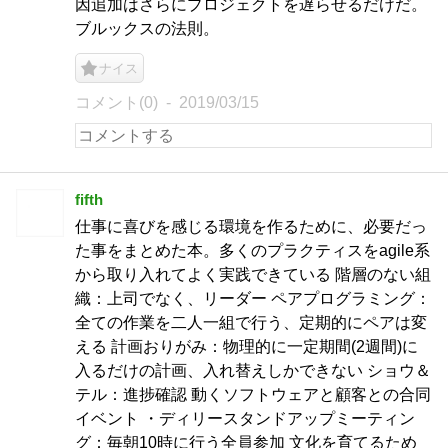
因追加はさらにプロジェクトを遅らせるだけだ。
ブルックスの法則。
ナイス
コメント(0)
2019/03/15
fifth
仕事に喜びを感じる環境を作るために、必要だっ
た事をまとめた本。多くのプラクティスをagile系
から取り入れてよく実践できている 階層のない組
織：上司でなく、リーダー ペアプログラミング：
全ての作業を二人一組で行う、定期的にペアは変
える 計画おりがみ：物理的に一定期間(2週間)に
入るだけの計画、入れ替えしかできない ショウ＆
テル：進捗確認 動くソフトウェアと顧客との合同
イベント ・ディリースタンドアップミーティン
グ：毎朝10時に行う全員参加 文化を育てるため