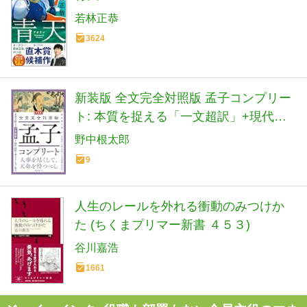
若林正恭
3624
新装版 全文完全対照版 孟子コンプリー
ト: 本質を捉える「一文超訳」+現代語
訳・書き下し文・原文
野中根太郎
9
人生のレールを外れる衝動のみつけか
た (ちくまプリマー新書 ４５３)
谷川嘉浩
1661