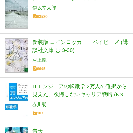
伊坂幸太郎
63530
新装版 コインロッカー・ベイビーズ (講
談社文庫 む 3-30)
村上龍
8695
ITエンジニアの転職学 2万人の選択から
見えた、後悔しないキャリア戦略 (KS科
学一般書)
赤川朗
103
青天