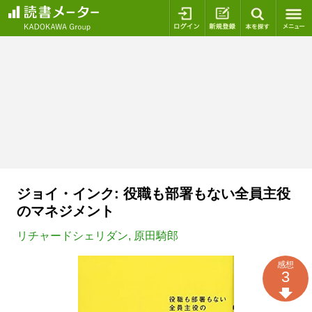
ログイン
新規登録
本を探
ジョイ・インク: 役職も部署もない全員主役
のマネジメント
リチャードシェリダン
,
原田騎郎
感想
3