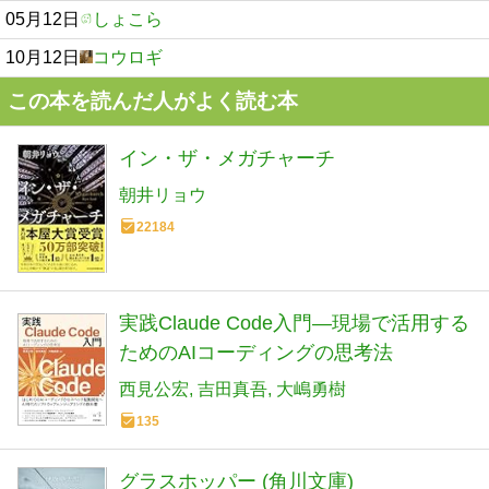
05月12日
しょこら
10月12日
コウロギ
この本を読んだ人がよく読む本
イン・ザ・メガチャーチ
朝井リョウ
22184
実践Claude Code入門―現場で活用する
ためのAIコーディングの思考法
西見公宏
吉田真吾
大嶋勇樹
135
グラスホッパー (角川文庫)