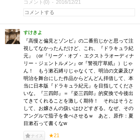
コメント(0)
2016/12/21
すけきよ
『高慢と偏見とゾンビ』の二番煎じかと思って注
視してなかったんだけど、これ、『ドラキュラ紀
元』（or『リーグ・オブ・ エクストラオーディナ
リー・ジェントルメン』or『警視庁草紙』）じゃ
ん！ もう漱石縛りじゃなくて、明治の文豪及び
明治を舞台にした作品からどんどん拝借して、本
当に日本版『ドラキュラ紀元』を目指してくださ
いな。『三四郎』＝『姿三四郎』的変換で今後出
てきてくれることを激しく期待！ それはそうと
して、お嬢さんの扱いはひどすぎる。なぜ、その
アングルで茄子を食べさせるｗ あと、原作：夏
目漱石って書くなw
★21
ナイス