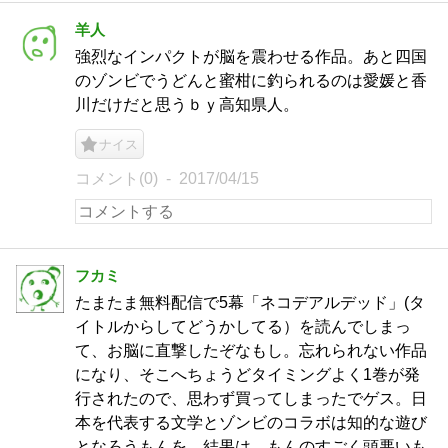
羊人
強烈なインパクトが脳を震わせる作品。あと四国
のゾンビでうどんと蜜柑に釣られるのは愛媛と香
川だけだと思うｂｙ高知県人。
ナイス
コメント(0)
2017/04/15
フカミ
たまたま無料配信で5幕「ネコデアルデッド」(タ
イトルからしてどうかしてる）を読んでしまっ
て、お脳に直撃したぞなもし。忘れられない作品
になり、そこへちょうどタイミングよく1巻が発
行されたので、思わず買ってしまったでゲス。日
本を代表する文学とゾンビのコラボは知的な遊び
となろうもんを、結果は、もんのすごく頭悪いも