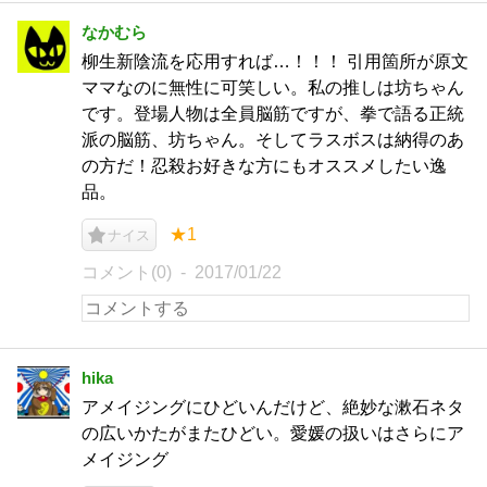
なかむら
柳生新陰流を応用すれば…！！！ 引用箇所が原文
ママなのに無性に可笑しい。私の推しは坊ちゃん
です。登場人物は全員脳筋ですが、拳で語る正統
派の脳筋、坊ちゃん。そしてラスボスは納得のあ
の方だ！忍殺お好きな方にもオススメしたい逸
品。
★1
ナイス
コメント(0)
2017/01/22
hika
アメイジングにひどいんだけど、絶妙な漱石ネタ
の広いかたがまたひどい。愛媛の扱いはさらにア
メイジング