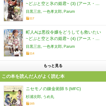
~どぶと空と氷の姫君~ (3) (アース・ス
ターコミックス)
目黒三吉
一色孝太郎
Parum
117
町人Aは悪役令嬢をどうしても救いたい
~どぶと空と氷の姫君~ (4) (アース・ス
ター コミックス)
目黒三吉
一色孝太郎
Parum
114
もっと見る
この本を読んだ人がよく読む本
ニセモノの錬金術師 5 (MFC)
杉浦次郎
うめ丸
165