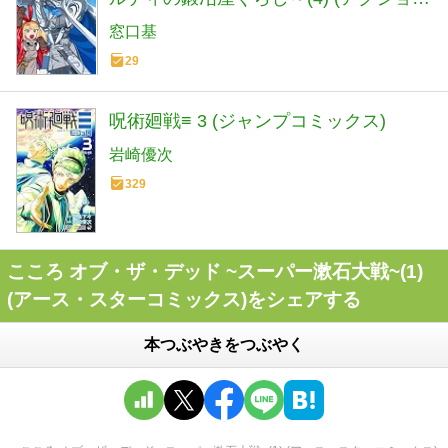
コミックス アクションコミックス)
窓口基
29
呪術廻戦≡ 3 (ジャンプコミックス)
岩崎優次
329
こころ オブ・ザ・デッド ~スーパー漱石大戦~(1)
(アース・スターコミックス)をシェアする
本つぶやきをつぶやく