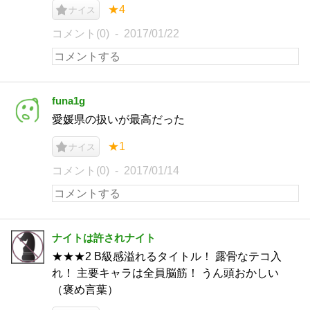
★4
ナイス
コメント(0)
2017/01/22
funa1g
愛媛県の扱いが最高だった
★1
ナイス
コメント(0)
2017/01/14
ナイトは許されナイト
★★★2 B級感溢れるタイトル！ 露骨なテコ入
れ！ 主要キャラは全員脳筋！ うん頭おかしい
（褒め言葉）