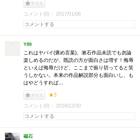
ナイス
コメント(0)
2017/01/06
Y89
これはヤバイ(褒め言葉)。漱石作品未読でも勿論
楽しめるのだが、既読の方が面白さは増す！侮辱
といえば侮辱だけど、ここまで振り切ってると笑
うしかない。本来の作品解説部分も面白いし、も
はやどうすれば…
★3
ナイス
コメント(0)
2016/12/30
磁石