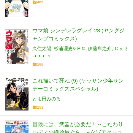
489
ウマ娘 シンデレラグレイ 23 (ヤングジ
ャンプコミックス)
久住太陽
杉浦理史& Pita
伊藤隼之介
Ｃｙｇ
ａｍｅｓ
166
これ描いて死ね (9) (ゲッサン少年サン
デーコミックススペシャル)
とよ田みのる
151
冒険には、武器が必要だ！～こだわり
ルディの鍛冶屋ぐらし～(4) (アクション