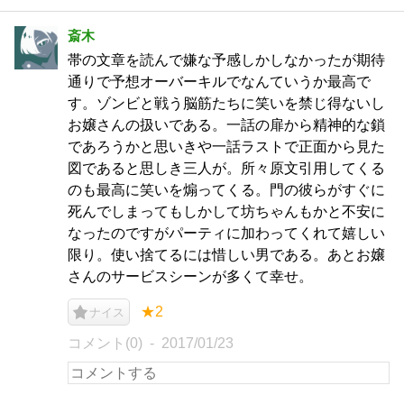
斎木
帯の文章を読んで嫌な予感しかしなかったが期待
通りで予想オーバーキルでなんていうか最高で
す。ゾンビと戦う脳筋たちに笑いを禁じ得ないし
お嬢さんの扱いである。一話の扉から精神的な鎖
であろうかと思いきや一話ラストで正面から見た
図であると思しき三人が。所々原文引用してくる
のも最高に笑いを煽ってくる。門の彼らがすぐに
死んでしまってもしかして坊ちゃんもかと不安に
なったのですがパーティに加わってくれて嬉しい
限り。使い捨てるには惜しい男である。あとお嬢
さんのサービスシーンが多くて幸せ。
★2
ナイス
コメント(0)
2017/01/23