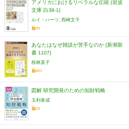
アメリカにおけるリベラルな伝統 (岩波
文庫 白38-1)
ルイ・ハーツ
西崎文子
93
あなたはなぜ雑談が苦手なのか (新潮新
書 1107)
桜林直子
853
図解 研究開発のための知財戦略
玉利泰成
10