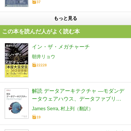
37
もっと見る
この本を読んだ人がよく読む本
イン・ザ・メガチャーチ
朝井リョウ
22228
解読 データアーキテクチャ ―モダンデ
ータウェアハウス、データファブリッ
ク、データレイクハウス、データメッ
James Serra
村上列（翻訳）
シュの選び方
19