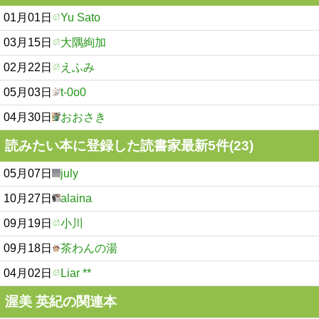
01月01日
Yu Sato
03月15日
大隅絢加
02月22日
えふみ
05月03日
t-0o0
04月30日
おおさき
読みたい本に登録した読書家最新5件(23)
05月07日
july
10月27日
alaina
09月19日
小川
09月18日
茶わんの湯
04月02日
Liar **
渥美 英紀の関連本