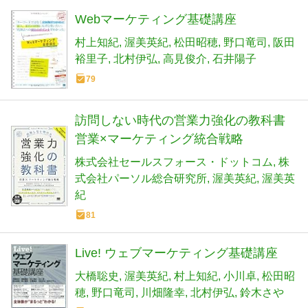
Webマーケティング基礎講座
村上知紀
渥美英紀
松田昭穂
野口竜司
阪田
裕里子
北村伊弘
高見俊介
石井陽子
79
訪問しない時代の営業力強化の教科書
営業×マーケティング統合戦略
株式会社セールスフォース・ドットコム
株
式会社パーソル総合研究所
渥美英紀
渥美英
紀
81
Live! ウェブマーケティング基礎講座
大橋聡史
渥美英紀
村上知紀
小川卓
松田昭
穂
野口竜司
川畑隆幸
北村伊弘
鈴木さや