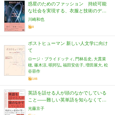
惑星のためのファッション 持続可能
な社会を実現する、衣服と技術のデザ
イン戦略
川崎和也
8
ポストヒューマン 新しい人文学に向け
て
ロージ・ブライドッティ
門林岳史
大貫菜
穂
篠木涼
唄邦弘
福田安佐子
増田展大
松
谷容作
146
英語を話せる人が頭のなかでしている
こと――難しい英単語を知らなくても
喋れる！
光藤京子