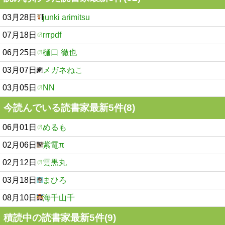
03月28日
junki arimitsu
07月18日
rrrpdf
06月25日
樋口 徹也
03月07日
メガネねこ
03月05日
NN
今読んでいる読書家最新5件(8)
06月01日
めるも
02月06日
紫電π
02月12日
雲黒丸
03月18日
まひろ
08月10日
海千山千
積読中の読書家最新5件(9)