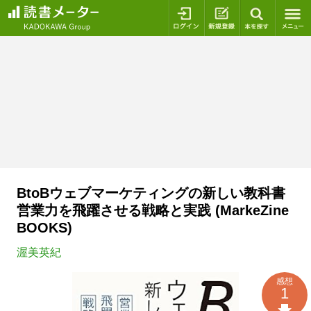
ログイン
新規登録
本を探
BtoBウェブマーケティングの新しい教科書
営業力を飛躍させる戦略と実践 (MarkeZine
BOOKS)
渥美英紀
感想
1