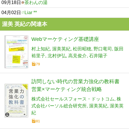
09月18日
茶わんの湯
04月02日
Liar **
渥美 英紀の関連本
Webマーケティング基礎講座
村上知紀
渥美英紀
松田昭穂
野口竜司
阪田
裕里子
北村伊弘
高見俊介
石井陽子
79
訪問しない時代の営業力強化の教科書
営業×マーケティング統合戦略
株式会社セールスフォース・ドットコム
株
式会社パーソル総合研究所
渥美英紀
渥美英
紀
81