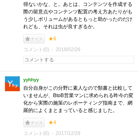
得ないかな、と。あとは、コンテンツを作成する
際の留意点やコンテンツ配置の考え方あたりがも
う少しボリュームがあるともっと助かったのだけ
れども、それは虫が良すぎるか。
★6
ナイス
コメント(0)
2018/02/26
yyhhyy
自分自身がこの分野に素人なので類書と比較して
いませんが、BtoB営業マンに求められる昨今の変
化から実際の施策のレポーティング指南まで、網
羅的によくまとまっていると感じました。
★4
ナイス
コメント(0)
2017/12/29