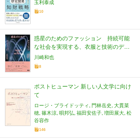
玉利泰成
10
惑星のためのファッション 持続可能
な社会を実現する、衣服と技術のデザ
イン戦略
川崎和也
8
ポストヒューマン 新しい人文学に向け
て
ロージ・ブライドッティ
門林岳史
大貫菜
穂
篠木涼
唄邦弘
福田安佐子
増田展大
松
谷容作
146