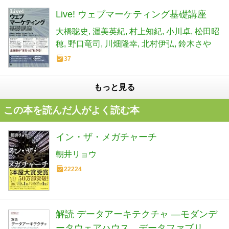
Live! ウェブマーケティング基礎講座
大橋聡史
渥美英紀
村上知紀
小川卓
松田昭
穂
野口竜司
川畑隆幸
北村伊弘
鈴木さや
37
もっと見る
この本を読んだ人がよく読む本
イン・ザ・メガチャーチ
朝井リョウ
22224
解読 データアーキテクチャ ―モダンデ
ータウェアハウス、データファブリッ