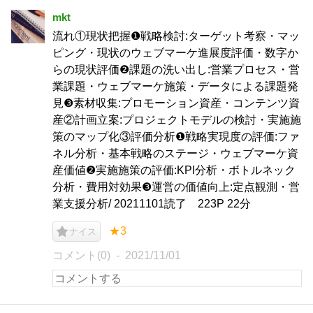
mkt
流れ①現状把握❶戦略検討:ターゲット考察・マッ
ピング・現状のウェブマーケ進展度評価・数字か
らの現状評価❷課題の洗い出し:営業プロセス・営
業課題・ウェブマーケ施策・データによる課題発
見❸素材収集:プロモーション資産・コンテンツ資
産②計画立案:プロジェクトモデルの検討・実施施
策のマップ化③評価分析❶戦略実現度の評価:ファ
ネル分析・基本戦略のステージ・ウェブマーケ資
産価値❷実施施策の評価:KPI分析・ボトルネック
分析・費用対効果❸運営の価値向上:定点観測・営
業支援分析/ 20211101読了 223P 22分
★3
ナイス
コメント(0)
2021/11/01