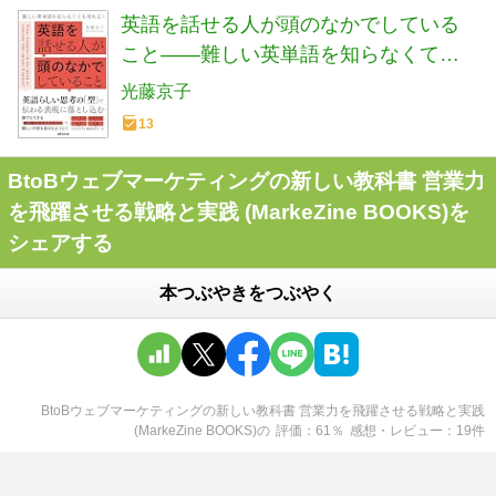
英語を話せる人が頭のなかでしている
こと――難しい英単語を知らなくても
喋れる！
光藤京子
13
BtoBウェブマーケティングの新しい教科書 営業力
を飛躍させる戦略と実践 (MarkeZine BOOKS)を
シェアする
本つぶやきをつぶやく
BtoBウェブマーケティングの新しい教科書 営業力を飛躍させる戦略と実践
(MarkeZine BOOKS)
の
評価
61
％
感想・レビュー
19
件