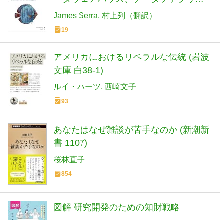
ク、データレイクハウス、データメッ
James Serra
村上列（翻訳）
シュの選び方
19
アメリカにおけるリベラルな伝統 (岩波
文庫 白38-1)
ルイ・ハーツ
西崎文子
93
あなたはなぜ雑談が苦手なのか (新潮新
書 1107)
桜林直子
854
図解 研究開発のための知財戦略