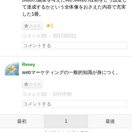
て達成するかという全体像をおさえた内容で充実
した1冊。
★1
ナイス
コメント(0)
2017/02/21
Reney
webマーケティングの一般的知識が身につく。
ナイス
コメント(0)
日付不明
最初
1
最後