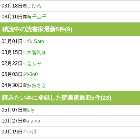
03月18日
まひろ
08月10日
海千山千
積読中の読書家最新5件(9)
01月01日
Yu Sato
03月15日
大隅絢加
02月22日
えふみ
05月03日
t-0o0
04月30日
おおさき
読みたい本に登録した読書家最新5件(23)
05月07日
july
10月27日
alaina
09月19日
小川