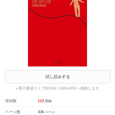
試し読みする
※電子書籍ストアBOOK☆WALKERへ移動します
登録数
113
登録
ページ数
336
ページ