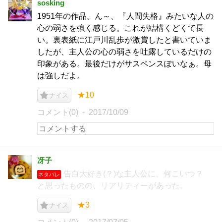
sosking
1951年の作品。ん～、『人間失格』みたいな人の
心の弱さを強く感じる。これが結構くどくて長
い。裏表紙に江戸川乱歩が激賞したと書いていま
したが、主人公の心の弱さを吐露しているだけの
印象がある。最後だけがサスペンスぽいなぁ。母
は強しだよ。
★10
ナイス
コメント(0)
2017/10/09
冴子
告白大好き(？)な主人公に、何こいつ？
ネタバレ
と思ったものの、リアリティーがあった。
★3
ナイス