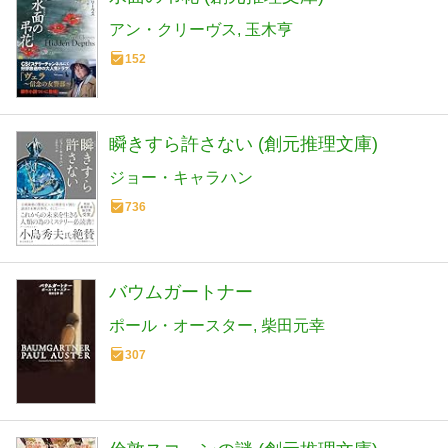
アン・クリーヴス
玉木亨
152
瞬きすら許さない (創元推理文庫)
ジョー・キャラハン
736
バウムガートナー
ポール・オースター
柴田元幸
307