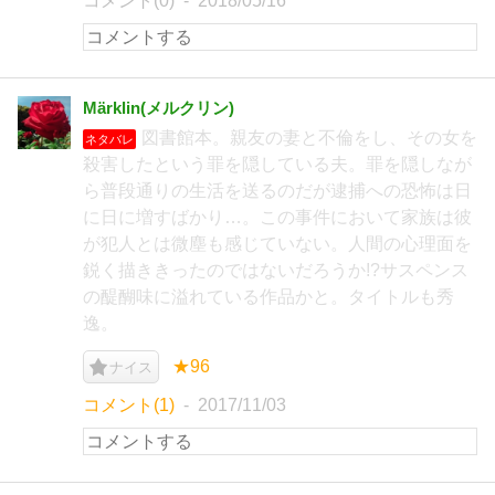
コメント(0)
2018/05/16
Märklin(メルクリン)
図書館本。親友の妻と不倫をし、その女を
ネタバレ
殺害したという罪を隠している夫。罪を隠しなが
ら普段通りの生活を送るのだが逮捕への恐怖は日
に日に増すばかり…。この事件において家族は彼
が犯人とは微塵も感じていない。人間の心理面を
鋭く描ききったのではないだろうか!?サスペンス
の醍醐味に溢れている作品かと。タイトルも秀
逸。
★96
ナイス
コメント(1)
2017/11/03