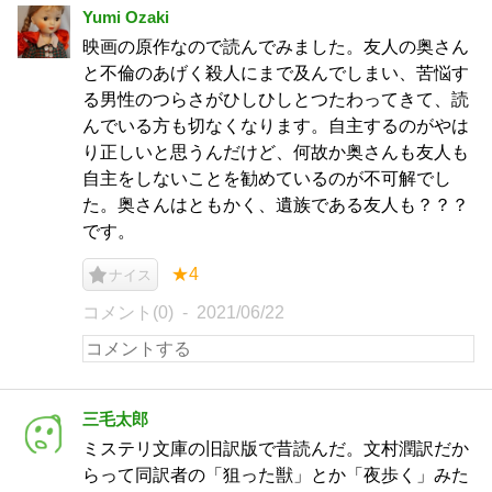
Yumi Ozaki
映画の原作なので読んでみました。友人の奥さん
と不倫のあげく殺人にまで及んでしまい、苦悩す
る男性のつらさがひしひしとつたわってきて、読
んでいる方も切なくなります。自主するのがやは
り正しいと思うんだけど、何故か奥さんも友人も
自主をしないことを勧めているのが不可解でし
た。奥さんはともかく、遺族である友人も？？？
です。
★4
ナイス
コメント(0)
2021/06/22
三毛太郎
ミステリ文庫の旧訳版で昔読んだ。文村潤訳だか
らって同訳者の「狙った獣」とか「夜歩く」みた