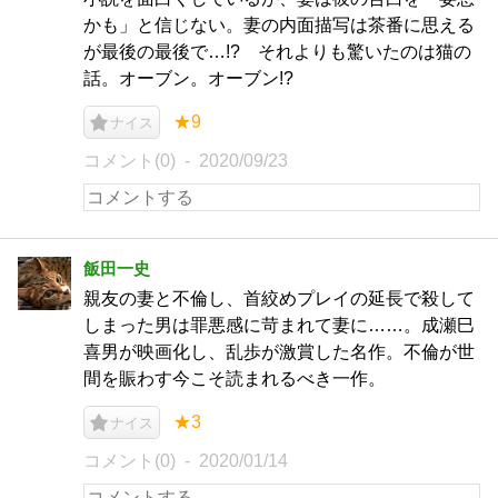
かも」と信じない。妻の内面描写は茶番に思える
が最後の最後で…!? それよりも驚いたのは猫の
話。オーブン。オーブン!?
★9
ナイス
コメント(0)
2020/09/23
飯田一史
親友の妻と不倫し、首絞めプレイの延長で殺して
しまった男は罪悪感に苛まれて妻に……。成瀬巳
喜男が映画化し、乱歩が激賞した名作。不倫が世
間を賑わす今こそ読まれるべき一作。
★3
ナイス
コメント(0)
2020/01/14