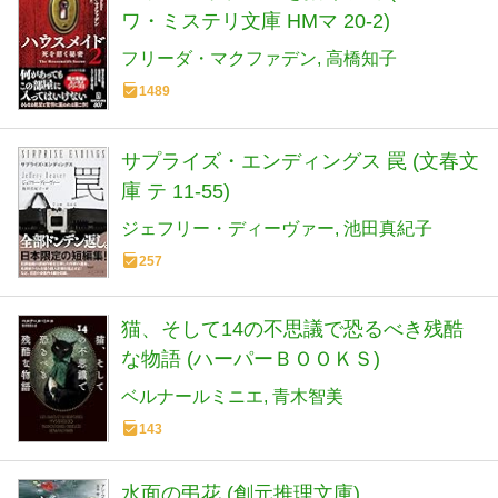
ワ・ミステリ文庫 HMマ 20-2)
フリーダ・マクファデン
高橋知子
1489
サプライズ・エンディングス 罠 (文春文
庫 テ 11-55)
ジェフリー・ディーヴァー
池田真紀子
257
猫、そして14の不思議で恐るべき残酷
な物語 (ハーパーＢＯＯＫＳ)
ベルナールミニエ
青木智美
143
水面の弔花 (創元推理文庫)