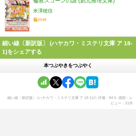
倫敦スコーンの謎 (創元推理文庫)
米澤穂信
2546
細い線〔新訳版〕 (ハヤカワ・ミステリ文庫 ア 18-
1)をシェアする
本つぶやきをつぶやく
細い線〔新訳版〕 (ハヤカワ・ミステリ文庫 ア 18-1)
の
評価
94
％
感想・レ
ビュー
31
件