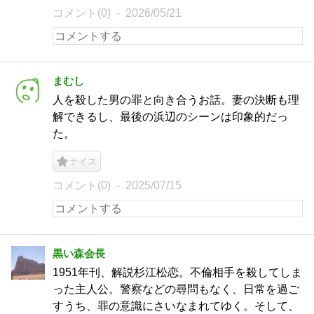
コメント(0)
2026/05/21
まむし
人を殺した男の罪と向き合うお話。妻の決断も理
解できるし、最後の浜辺のシーンは印象的だっ
た。
ナイス
コメント(0)
2025/07/15
黒い森会長
1951年刊、解説杉江松恋。不倫相手を殺してしま
った主人公。警察などの尋問もなく、日常を過ご
すうち、罪の意識にさいなまれてゆく。そして、