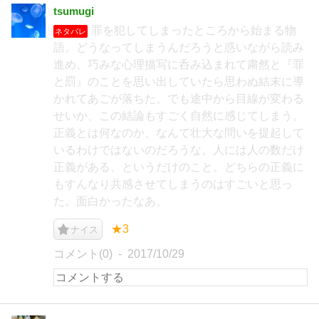
tsumugi
罪を犯してしまったところから始まる物
ネタバレ
語。どうなってしまうんだろうと惑いながら読み
進め、巧みな心理描写に呑み込まれて粛然と『罪
と罰』のことを思い出していたら思わぬ結末に導
かれてあごが落ちた。でも途中から目線が変わる
せいか、この結論もすごく自然に感じてしまう。
正義とは何なのか、なんて壮大な問いを提起して
いるわけではないのだろうな。人には人の数だけ
正義がある、というだけのこと。どちらの正義に
もすんなり共感させてしまうのはすごいと思っ
た。面白かったなあ。
★3
ナイス
コメント(0)
2017/10/29