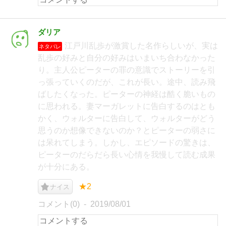
ダリア
江戸川乱歩が激賞した名作らしいが、実は
ネタバレ
乱歩の好みと自分の好みはいまいち合わなかった
り。主人公ピーターの罪の意識でストーリーを引
っ張っていくのだが、これが長い。途中、読み飛
ばしたくなった。ピーターの神経は酷く脆いもの
に思われる。妻マーガレットに告白するのはとも
かく、ウォルターに告白して、ウォルターがどう
思うのか想像できないのか？とピーターの弱さに
は呆れてしまう。しかし、エピソードの驚きは、
ピーターのだらだら長い心情を我慢して読む成果
が十分にある。
★2
ナイス
コメント(0)
2019/08/01