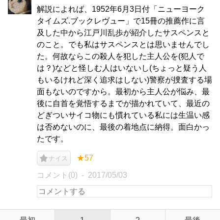
解説によれば、1952年6月3日付「ニューヨーク
タイムズ.ブックレヴュー」で15冊の推薦作に言
及した中から江戸川乱歩が紹介したサスペンスと
のこと。でも私はサスペンスとは思いませんでし
た。何故ならこの殺人を犯した主人公を(犯人で
は？)などと怪しむ人はいないし(ちょっと疑う人
もいるけれど深く追求はしない)警察が捜査する場
面もないのですから。最初から主人公が悩み、最
後に自首を覚悟するまでが描かれていて、最近の
どぎついサイコ物にも慣れている私には生温い感
は否めないのに、最後の着地点に納得。面白かっ
たです。
★57
ナイス
コメント(0)
2017/05/03