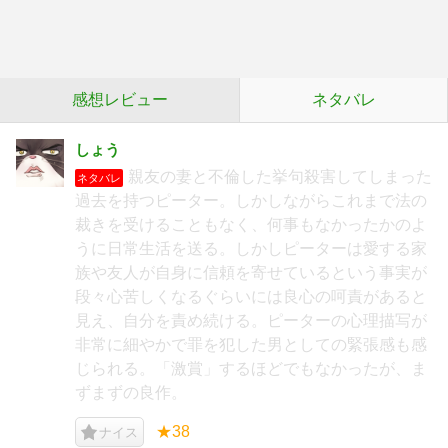
感想レビュー
ネタバレ
しょう
親友の妻と不倫した挙句殺害してしまった
ネタバレ
過去を持つピーター。しかしながらこれまで法の
裁きを受けることもなく、何事もなかったかのよ
うに日常生活を送る。しかしピーターは愛する家
族や友人が自身に信頼を寄せているという事実が
段々心苦しくなるぐらいには良心の呵責があると
見え、自分を責め続ける。ピーターの心理描写が
非常に細やかで罪を犯した男としての緊張感も感
じられる。「激賞」するほどでもなかったが、ま
ずまずの良作。
★38
ナイス