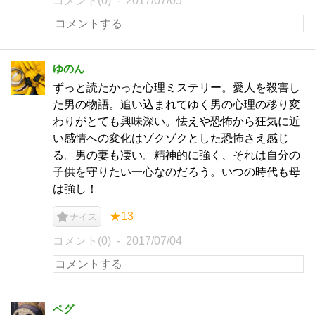
コメント(0)
2017/07/05
ゆのん
ずっと読たかった心理ミステリー。愛人を殺害し
た男の物語。追い込まれてゆく男の心理の移り変
わりがとても興味深い。怯えや恐怖から狂気に近
い感情への変化はゾクゾクとした恐怖さえ感じ
る。男の妻も凄い。精神的に強く、それは自分の
子供を守りたい一心なのだろう。いつの時代も母
は強し！
★13
ナイス
コメント(0)
2017/07/04
ペグ