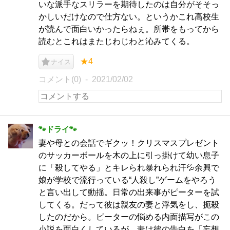
いな派手なスリラーを期待したのは自分がそそっ
かしいだけなので仕方ない。というかこれ高校生
が読んで面白いかったらねぇ。所帯をもってから
読むとこれはまたじわじわと沁みてくる。
★4
ナイス
コメント(0)
2021/02/02
🐾ドライ🐾
妻や母との会話でギクッ！クリスマスプレゼント
のサッカーボールを木の上に引っ掛けて幼い息子
に「殺してやる」とキレられ暴れられ汗💦余興で
娘が学校で流行っている“人殺し”ゲームをやろう
と言い出して動揺。日常の出来事がピーターを試
してくる。だって彼は親友の妻と浮気をし、扼殺
したのだから。ピーターの悩める内面描写がこの
小説を面白くしているが、妻は彼の告白を「妄想