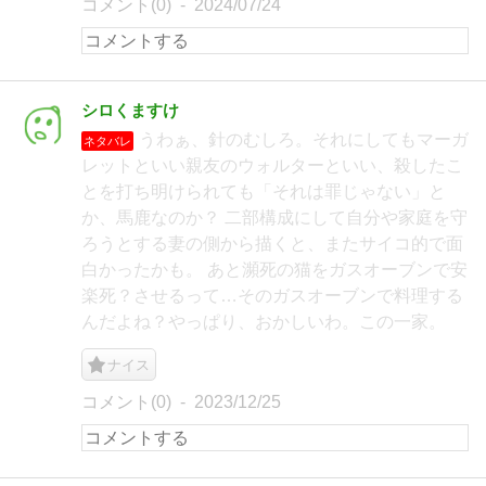
コメント(0)
2024/07/24
シロくますけ
うわぁ、針のむしろ。それにしてもマーガ
ネタバレ
レットといい親友のウォルターといい、殺したこ
とを打ち明けられても「それは罪じゃない」と
か、馬鹿なのか？ 二部構成にして自分や家庭を守
ろうとする妻の側から描くと、またサイコ的で面
白かったかも。 あと瀕死の猫をガスオーブンで安
楽死？させるって…そのガスオーブンで料理する
んだよね？やっぱり、おかしいわ。この一家。
ナイス
コメント(0)
2023/12/25