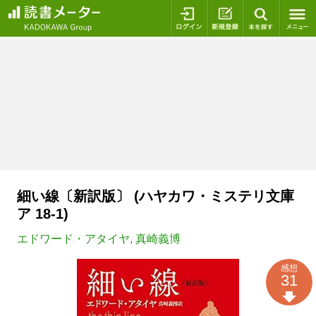
ログイン
新規登録
本を探
細い線〔新訳版〕 (ハヤカワ・ミステリ文庫
ア 18-1)
エドワード・アタイヤ
,
真崎義博
感想
31