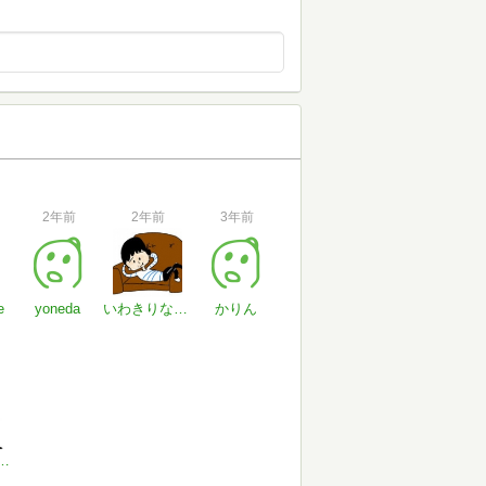
2年前
2年前
3年前
e
yoneda
いわきりなおと
かりん
ぽよ論理学者