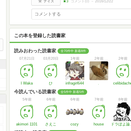
ナイス
★3
コメント(
0
)
2016/12/22
この本を登録した読書家
読みおわった読書家
全70件中 新着8件
07月21日
03月20日
1年前
2年前
2年前
I Waka
ひ
infragirl644
.
celibidach
今読んでいる読書家
全5件中 新着5件
5年前
6年前
6年前
7年前
8年前
akimori 1101
さえこ
cozy
house
ドラ