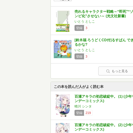
売れるキャラクター戦略～“即死”“
ンビ化”させない～ (光文社新書)
いとう としこ
登録
3
[鈴木福 ろうどくCD付]るすばん で
るかな?
いとう としこ
登録
3
もっと見る
この本を読んだ人がよく読む本
百瀬アキラの初恋破綻中。 (1) (少年
ンデーコミックス)
晴川 シンタ
登録
219
百瀬アキラの初恋破綻中。 (2) (少年
ンデーコミックス)