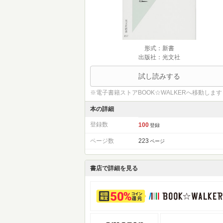
形式：新書
出版社：光文社
試し読みする
※電子書籍ストアBOOK☆WALKERへ移動します
本の詳細
登録数
100
登録
ページ数
223
ページ
書店で詳細を見る