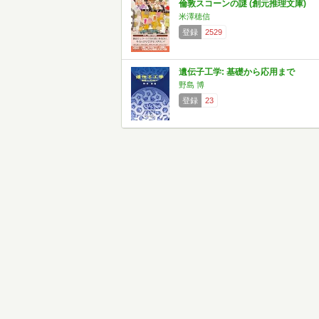
倫敦スコーンの謎 (創元推理文庫)
米澤穂信
登録
2529
遺伝子工学: 基礎から応用まで
野島 博
登録
23