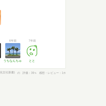
6年前
7年前
うちなんちゅ
とと
(光文社新書)
の
評価
39
感想・レビュー
1
％
件