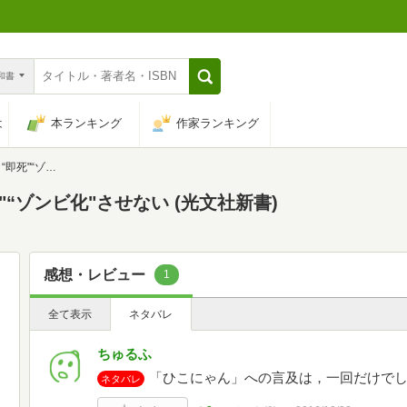
n和書
は
本ランキング
作家ランキング
ない (光文社新書)
“ゾンビ化"させない (光文社新書)
感想・レビュー
1
全て表示
ネタバレ
ちゅるふ
「ひこにゃん」への言及は，一回だけで
ネタバレ