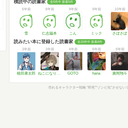
積読中の読書家
全5件中 新着5件
6年前
8年前
9年前
9年前
10年前
雪
仁志脇本
こん
ミック
さぼさぼ
読みたい本に登録した読書家
全20件中 新着8件
3年前
3年前
4年前
6年前
6年前
植田康太郎
ねこになりたい
GOTO
hana
廣岡翔斗
売れるキャラクター戦略 “即死"“ゾンビ化"させない 