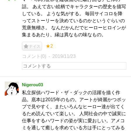
話。 あえて古い絵柄でキャラクターの歴史を描写
している。 ような気がする。 毎回サイコロを降
ってストーリーを決めているのかというぐらいの
荒唐無稽さ。 なんだかんだでヒーローヒロインが
集まるあたり、縁は異なもの味なもの。
★2
ナイス
コメント(0)
2019/11/23
Nigerou03
私立探偵ハワード・ザ・ダックの活躍を描く作
品。底本は2015年のもの。アートが綺麗かつポッ
プで見やすく、またいろんなヒーロー達が出てく
るため読んでいて楽しい。 人間社会の中で誠実に
仕事をするハワードの姿が実に愛おしい。アメコ
ミを通して癒しを求めている方は手にとってみる