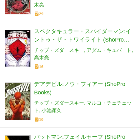
木亮
29
スペクタキュラー・スパイダーマン:イ
ントゥ・ザ・トワイライト (ShoPro
Books)
チップ・ズダースキー
アダム・キュバート
高木亮
16
デアデビル:ノウ・フィアー (ShoPro
Books)
チップ・ズダースキー
マルコ・チェチェッ
ト
小池顕久
10
バットマン:フェイルセーフ (ShoPro