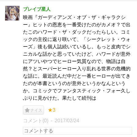
ブレイブ星人
映画『ガーディアンズ・オブ・ザ・ギャラクシ
ー』ヒットの恩恵を一番受けたのがカメオ？で出
たこのハワード・ザ・ダックだったらしい。コミ
ックの主役に返り咲いて、「シークレット・ウォ
ーズ」後も個人誌続いているし。もっと皮肉でシ
ニカルな話かと思っていたけど、ハワードが意外
にアツいやつでヒーロー気質なので、物語は自
然？とスーパーヒーロー入り乱れる世界の危機的
な話に。最近読んだ中だと一番ヒーローが出てき
たのが本書というのが意外というかなんという
か。コミックでファンタスティック・フォー久し
ぶりに見かけた。果たして続刊は
★3
ナイス
コメント(0)
2017/02/24