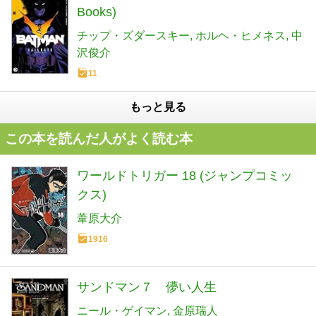
Books)
チップ・ズダースキー
ホルヘ・ヒメネス
中
沢俊介
11
もっと見る
この本を読んだ人がよく読む本
ワールドトリガー 18 (ジャンプコミッ
クス)
葦原大介
1916
サンドマン７ 儚い人生
ニール・ゲイマン
金原瑞人