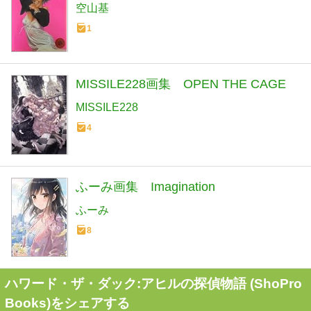
空山基
1
MISSILE228画集 OPEN THE CAGE
MISSILE228
4
ふーみ画集 Imagination
ふーみ
8
ハワード・ザ・ダック:アヒルの探偵物語 (ShoPro
Books)をシェアする