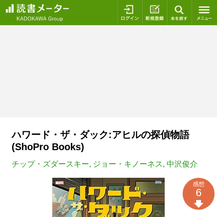
ログイン
新規登録
本を探
ハワード・ザ・ダック:アヒルの探偵物語
(ShoPro Books)
チップ・ズダースキー
,
ジョー・キノーネス
,
中沢俊介
感想
6