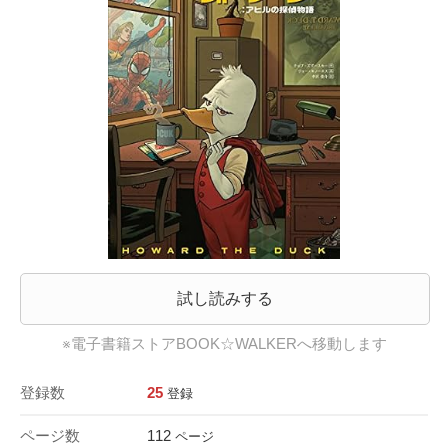
試し読みする
※電子書籍ストアBOOK☆WALKERへ移動します
登録数
25
登録
ページ数
112
ページ