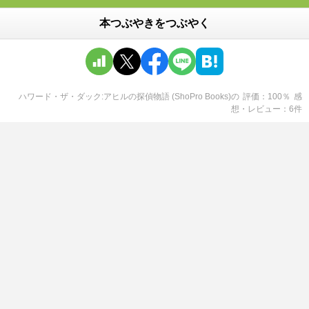
本つぶやきをつぶやく
ハワード・ザ・ダック:アヒルの探偵物語 (ShoPro Books)
の
評価
100
％
感
想・レビュー
6
件