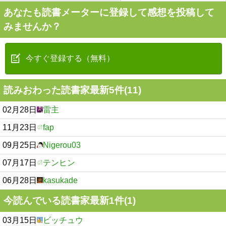
あなたも読書メーターに登録して感想を投稿して
みませんか？
今すぐ登録する（無料）
読みおわった読書家最新5件(11)
02月28日
雷主
11月23日
fap
09月25日
Nigerou03
07月17日
テンヒン
06月28日
kasukade
今読んでいる読書家最新1件(1)
03月15日
ビッチュウ