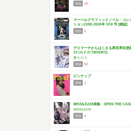
登録
10
マーベルグラフィックノベル・コレ
ション(108) 2026年 3/18 号 [雑誌]
登録
2
デスマーチからはじまる異世界狂想
33 (カドカワBOOKS)
愛七 ひろ
登録
52
ピンナップ
登録
1
MISSILE228画集 OPEN THE CAG
MISSILE228
登録
4