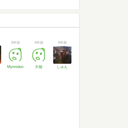
9年前
9年前
9年前
Myrmidon
大福
しゅん