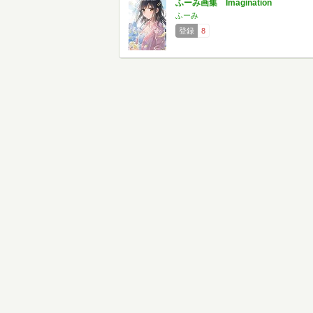
ふーみ画集 Imagination
ふーみ
登録
8