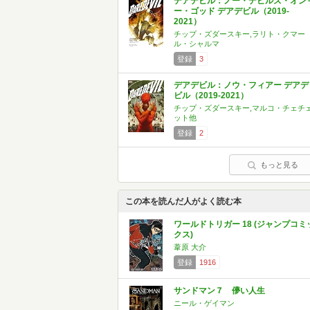
デアデビル：ノー・デビルズ・オン
ー・ゴッド デアデビル（2019-
2021）
チップ・ズダースキー,ラリト・クマー
ル・シャルマ
登録
3
デアデビル：ノウ・フィアー デアデ
ビル（2019-2021）
チップ・ズダースキー,マルコ・チェチ
ット他
登録
2
もっと見る
この本を読んだ人がよく読む本
ワールドトリガー 18 (ジャンプコミ
クス)
葦原 大介
登録
1916
サンドマン７ 儚い人生
ニール・ゲイマン