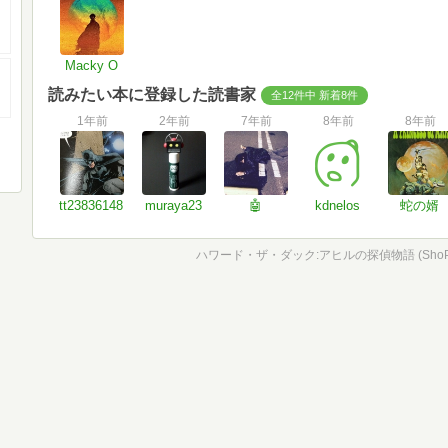
Macky O
読みたい本に登録した読書家
全12件中 新着8件
1年前
2年前
7年前
8年前
8年前
tt23836148
muraya23
🤖
kdnelos
蛇の婿
ハワード・ザ・ダック:アヒルの探偵物語 (ShoPro