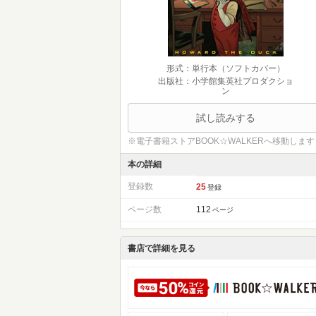
形式：単行本（ソフトカバー）
出版社：小学館集英社プロダクショ
ン
試し読みする
※電子書籍ストアBOOK☆WALKERへ移動します
本の詳細
登録数
25
登録
ページ数
112
ページ
書店で詳細を見る