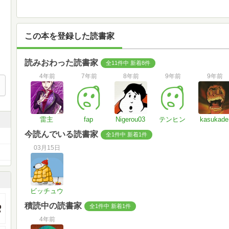
この本を登録した読書家
読みおわった読書家
全11件中 新着8件
4年前
7年前
8年前
9年前
9年前
雷主
fap
Nigerou03
テンヒン
kasukade
今読んでいる読書家
全1件中 新着1件
03月15日
ビッチュウ
積読中の読書家
全1件中 新着1件
4年前