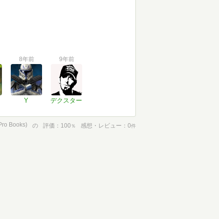
8年前
9年前
Y
デクスター
 Books)
の
評価
100
感想・レビュー
0
％
件