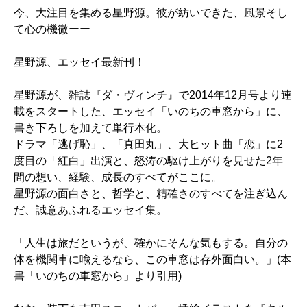
今、大注目を集める星野源。彼が紡いできた、風景そし
て心の機微ーー
星野源、エッセイ最新刊！
星野源が、雑誌『ダ・ヴィンチ』で2014年12月号より連
載をスタートした、エッセイ「いのちの車窓から」に、
書き下ろしを加えて単行本化。
ドラマ「逃げ恥」、「真田丸」、大ヒット曲「恋」に2
度目の「紅白」出演と、怒涛の駆け上がりを見せた2年
間の想い、経験、成長のすべてがここに。
星野源の面白さと、哲学と、精確さのすべてを注ぎ込ん
だ、誠意あふれるエッセイ集。
「人生は旅だというが、確かにそんな気もする。自分の
体を機関車に喩えるなら、この車窓は存外面白い。」(本
書「いのちの車窓から」より引用)