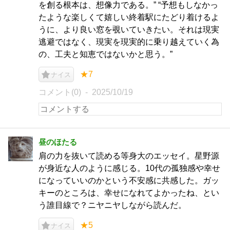
を創る根本は、想像力である。” “予想もしなかっ
たような楽しくて嬉しい終着駅にたどり着けるよ
うに、より良い窓を覗いていきたい。それは現実
逃避ではなく、現実を現実的に乗り越えていく為
の、工夫と知恵ではないかと思う。”
★7
ナイス
コメント(0)
2025/10/19
昼のほたる
肩の力を抜いて読める等身大のエッセイ。星野源
が身近な人のように感じる。10代の孤独感や幸せ
になっていいのかという不安感に共感した。ガッ
キーのところは、幸せになれてよかったね、とい
う誰目線で？ニヤニヤしながら読んだ。
★5
ナイス