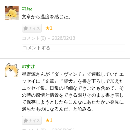
ﾆｺﾙω
文章から温度を感じた。
★1
ナイス
コメント(0)
2026/02/13
のすけ
星野源さんが『ダ・ヴィンチ』で連載していたエ
ッセイに『文章』『柴犬』を書き下ろしで加えた
エッセイ集。日常の些細なできごとも含めて、そ
の時の感情と情景をできる限りそのまま書き表し
て保存しようとしたらこんなにあたたかい発見に
満ちたものになるんだ、と沁みる。
★1
ナイス