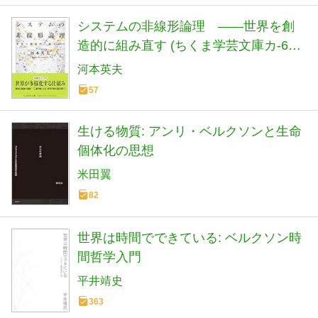
システムの非線形論理 ――世界を創
造的に組み直す (ちくま学芸文庫カ-64-
1)
河本英夫
57
生ける物質: アンリ・ベルクソンと生命
個体化の思想
米田翼
82
世界は時間でできている: ベルクソン時
間哲学入門
平井靖史
363