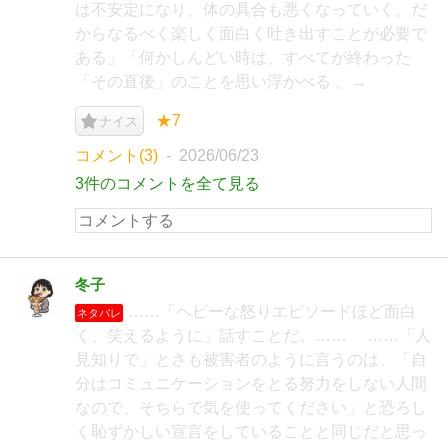
は不安定になり、体の具合も悪くなっていく。だ
からなるべく楽しく面白く吐き出すことが必要で
ある」「何かしんどい時は、すべてが終わった
「その直後」のことを思い浮かべる 。→
★7
ナイス
コメント(3)
2026/06/23
3件のコメントを全て見る
冬子
……「ヘビーな怒りエピソードほど面白
ネタバレ
く、笑えるように」話すことだ。…… ……「人
見知りで」とさも被害者のように言うのは、「自
分はコミュニケーションをとる努力をしない人間
なので、そちらで気を使ってください」と恐ろし
く恥ずかしい宣言をしていることと同じだと思っ