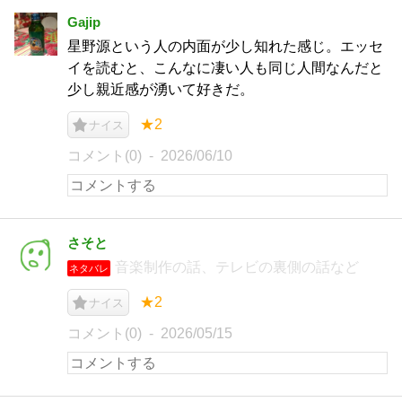
Gajip
星野源という人の内面が少し知れた感じ。エッセ
イを読むと、こんなに凄い人も同じ人間なんだと
少し親近感が湧いて好きだ。
★2
ナイス
コメント(0)
2026/06/10
さそと
音楽制作の話、テレビの裏側の話など
ネタバレ
★2
ナイス
コメント(0)
2026/05/15