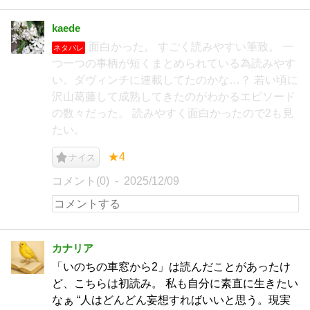
kaede
面白かった。 すごく読みやすい筆致。 一
ネタバレ
つ一つの事柄が短くまとめられている為読みやす
い。ダヴィンチに連載してたのかな…？ 若い頃に
沢山葛藤して成熟してきたのがわかるエピソード
の数々だった。 読みやすく面白かったので2も見
たい。
★4
ナイス
コメント(0)
2025/12/09
カナリア
「いのちの車窓から2」は読んだことがあったけ
ど、こちらは初読み。 私も自分に素直に生きたい
なぁ “人はどんどん妄想すればいいと思う。現実