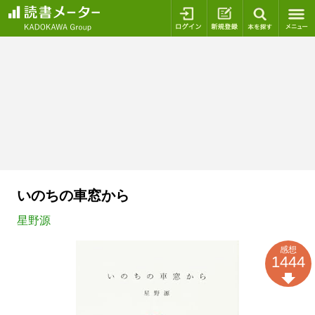
ログイン
新規登録
本を探
いのちの車窓から
星野源
感想
1444