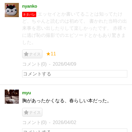
nyanko
エッセイとか書いてることは知ってたけ
ネタバレ
ど、ちゃんと読むのは初めて。 書かれた当時の出
来事を思い出したりして楽しかったです。 赤裸々
に逃げ恥の撮影でのエピソードとかもあり驚きま
した。
★11
ナイス
コメント(0)
2026/04/09
myu
胸があったかくなる、春らしい本だった。
ナイス
コメント(0)
2026/04/02