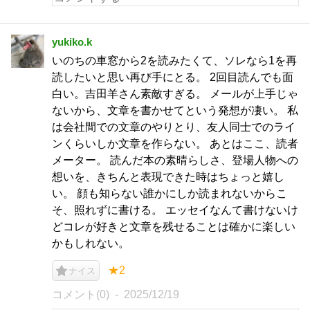
yukiko.k
いのちの車窓から2を読みたくて、ソレなら1を再
読したいと思い再び手にとる。 2回目読んでも面
白い。吉田羊さん素敵すぎる。 メールが上手じゃ
ないから、文章を書かせてという発想が凄い。 私
は会社間での文章のやりとり、友人同士でのライ
ンくらいしか文章を作らない。 あとはここ、読者
メーター。 読んだ本の素晴らしさ、登場人物への
想いを、きちんと表現できた時はちょっと嬉し
い。 顔も知らない誰かにしか読まれないからこ
そ、照れずに書ける。 エッセイなんて書けないけ
どコレが好きと文章を残せることは確かに楽しい
かもしれない。
★2
ナイス
コメント(0)
2025/12/19