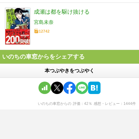
成瀬は都を駆け抜ける
宮島未奈
12742
いのちの車窓からをシェアする
本つぶやきをつぶやく
いのちの車窓から
の
評価
42
％
感想・レビュー
1444
件