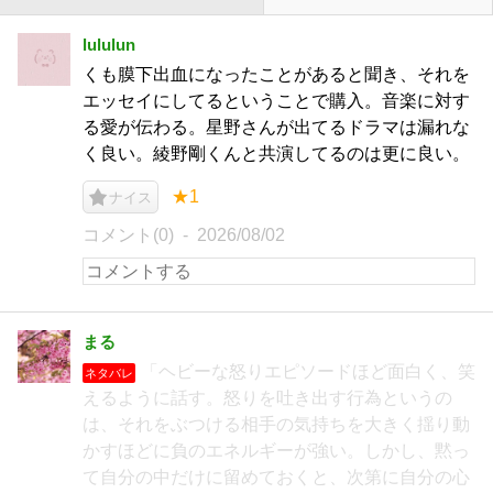
lululun
くも膜下出血になったことがあると聞き、それを
エッセイにしてるということで購入。音楽に対す
る愛が伝わる。星野さんが出てるドラマは漏れな
く良い。綾野剛くんと共演してるのは更に良い。
★1
ナイス
コメント(0)
2026/08/02
まる
「ヘビーな怒りエピソードほど面白く、笑
ネタバレ
えるように話す。怒りを吐き出す行為というの
は、それをぶつける相手の気持ちを大きく揺り動
かすほどに負のエネルギーが強い。しかし、黙っ
て自分の中だけに留めておくと、次第に自分の心