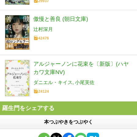
29937
傲慢と善良 (朝日文庫)
辻村深月
42476
アルジャーノンに花束を〔新版〕(ハヤ
カワ文庫NV)
ダニエル・キイス
小尾芙佐
24124
羅生門をシェアする
本つぶやきをつぶやく