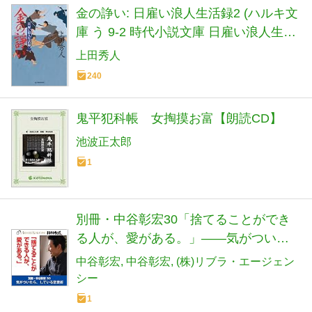
金の諍い: 日雇い浪人生活録2 (ハルキ文
庫 う 9-2 時代小説文庫 日雇い浪人生活
録 2)
上田秀人
240
鬼平犯科帳 女掏摸お富【朗読CD】
池波正太郎
1
別冊・中谷彰宏30「捨てることができ
る人が、愛がある。」――気がついた
ら、している恋愛術
中谷彰宏
中谷彰宏
(株)リブラ・エージェン
シー
1