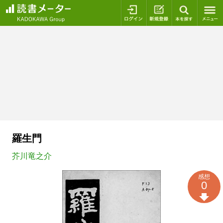
ログイン
新規登録
本を探
羅生門
芥川竜之介
感想
0