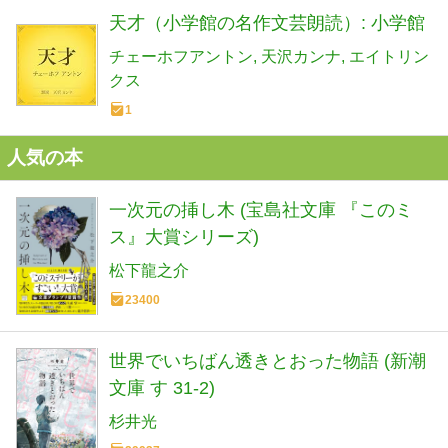
天才（小学館の名作文芸朗読）: 小学館
チェーホフアントン
天沢カンナ
エイトリン
クス
1
人気の本
一次元の挿し木 (宝島社文庫 『このミ
ス』大賞シリーズ)
松下龍之介
23400
世界でいちばん透きとおった物語 (新潮
文庫 す 31-2)
杉井光