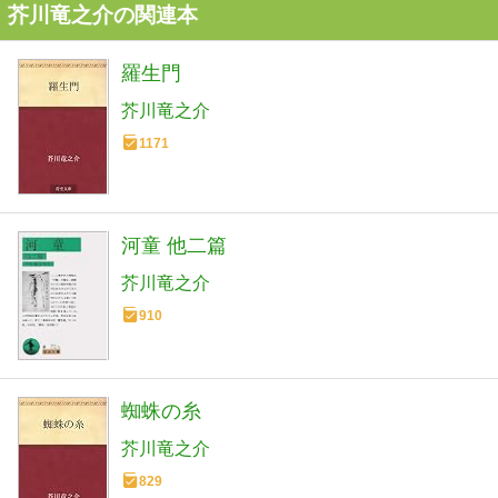
芥川竜之介の関連本
羅生門
芥川竜之介
1171
河童 他二篇
芥川竜之介
910
蜘蛛の糸
芥川竜之介
829