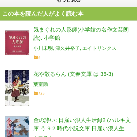
この本を読んだ人がよく読む本
気まぐれの人形師(小学館の名作文芸朗
読): 小学館
小川未明
津久井裕子
エイトリンクス
2
花や散るらん (文春文庫 は 36-3)
葉室麟
723
金の諍い: 日雇い浪人生活録2 (ハルキ文
庫 う 9-2 時代小説文庫 日雇い浪人生活
録 2)