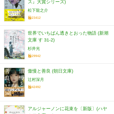
ス』大賞シリーズ)
松下龍之介
23412
世界でいちばん透きとおった物語 (新潮
文庫 す 31-2)
杉井光
29942
傲慢と善良 (朝日文庫)
辻村深月
42492
アルジャーノンに花束を〔新版〕(ハヤ