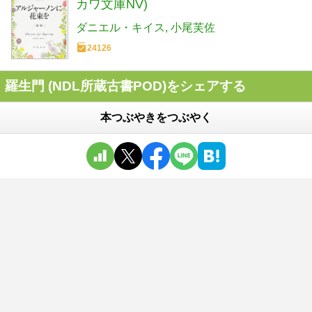
カワ文庫NV)
ダニエル・キイス
小尾芙佐
24126
羅生門 (NDL所蔵古書POD)をシェアする
本つぶやきをつぶやく