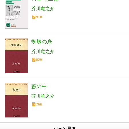
芥川竜之介
910
蜘蛛の糸
芥川竜之介
829
藪の中
芥川竜之介
756
もっと見る