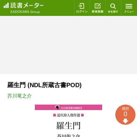
ログイン
新規登録
本を探
羅生門 (NDL所蔵古書POD)
芥川竜之介
感想
0