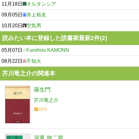
11月18日
オルタンシア
09月05日
井上裕友
10月20日
空気男
読みたい本に登録した読書家最新2件(2)
05月07日
Fumihiro KAMONN
08月22日
不知火
芥川竜之介の関連本
羅生門
芥川竜之介
1171
河童 他二篇