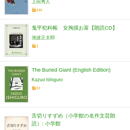
上田秀人
240
鬼平犯科帳 女掏摸お富【朗読CD】
池波正太郎
1
The Buried Giant (English Edition)
Kazuo Ishiguro
33
舌切りすずめ（小学館の名作文芸朗
読）: 小学館