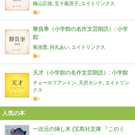
楠山正雄
五十嵐浩子
エイトリンクス
1
勝負事（小学館の名作文芸朗読）: 小学
館
菊池寛
持丸あい
エイトリンクス
1
天才（小学館の名作文芸朗読）: 小学館
チェーホフアントン
天沢カンナ
エイトリン
クス
1
人気の本
一次元の挿し木 (宝島社文庫 『このミ