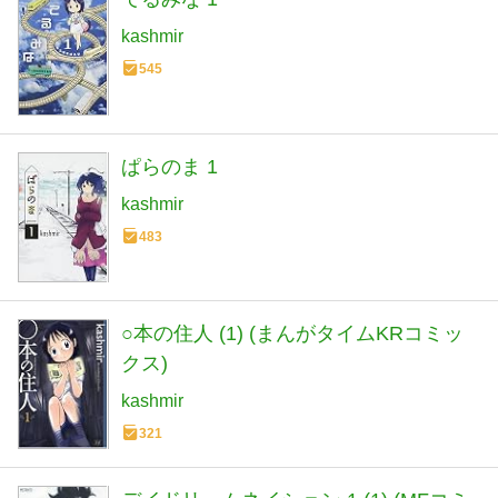
kashmir
545
ぱらのま 1
kashmir
483
○本の住人 (1) (まんがタイムKRコミッ
クス)
kashmir
321