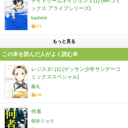
デイドリームネイション 1 (1) (MFコミ
ックス アライブシリーズ)
kashmir
271
もっと見る
この本を読んだ人がよく読む本
レジスタ! (1) (ゲッサン少年サンデーコ
ミックススペシャル)
藤丸
145
何者
朝井リョウ