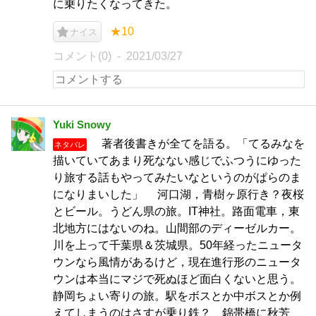
に乗りたくなってきた。
★10
ナイス
コメント(0)
2021/03/27
Yuki Snowy
著者後書きが全てを語る。「てるみなを
ネタバレ
描いていてあまり死なない感じでふつうにゆった
り旅する話もやってみたいなというのがぱらのま
になりまいした」 河口湖，青樹ヶ原行き？夜桜
とビール。うどん県の旅。IT神社。路面電車，東
北地方にはないのね。山間部のディーゼルカー。
川を上って千葉県＆茨城県。50年経ったニュータ
ウンなら風情があるけど，現在進行形のニュータ
ウンは本当にマジで死ぬほど面白くないと思う。
静岡ちょい寄りの旅。駅をボスとか中ボスとか例
えてしまうのはさすが乗り鉄？ 錦帯橋に秋芳