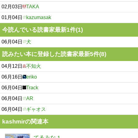
02月03日
TAKA
01月04日
kazumasak
今読んでいる読書家最新1件(1)
06月04日
犬
読みたい本に登録した読書家最新5件(8)
04月12日
不知火
06月16日
eriko
06月04日
Track
06月04日
AR
06月04日
ギャオス
kashmirの関連本
てるみな 1