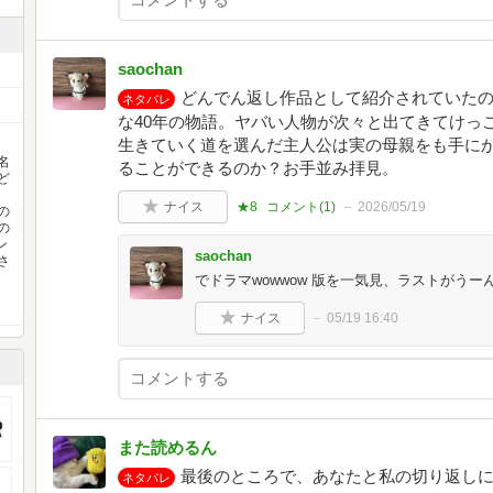
saochan
どんでん返し作品として紹介されていた
ネタバレ
な40年の物語。ヤバい人物が次々と出てきてけっ
生きていく道を選んだ主人公は実の母親をも手に
名
ることができるのか？お手並み拝見。
ど
ナイス
★8
コメント(
1
)
2026/05/19
の
の
ン
saochan
さ
でドラマwowwow 版を一気見、ラストがう
ナイス
05/19 16:40
また読めるん
最後のところで、あなたと私の切り返し
ネタバレ