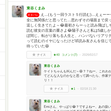
東谷くまみ
え…(もう一回ラスト５行読む)…えぇーーー
ネタバレ
全に無関係だと思ってた…思わずその場面まで戻
逞しく生きてたよ～😂最初さらーっと読み飛ばし
読む彼女の言葉の重さよ😂陽子さんと私は5歳し
ぼ同じ。転がり落ちる人生と、ハンパないリアリ
って読むのイヤになったけど🤣読み友さんを信じ
待っていた😆
ナイス
★40
コメント(
7
)
2026/02/17
東谷くまみ
ケイトちゃんも叫んだ～😆？？ねー、これわ
てどんな人なのかなと思って調べたら、作家デ
リ！！
ナイス
★1
02/18 21:30
東谷くまみ
Emiさん、やっぱり😂？ですよねー、あの扱