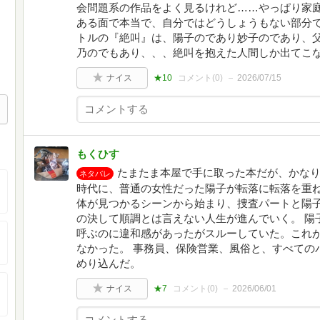
会問題系の作品をよく見るけれど……やっぱり家
ある面で本当で、自分ではどうしょうもない部分
トルの『絶叫』は、陽子のであり妙子のであり、
乃のでもあり、、、絶叫を抱えた人間しか出てこ
ナイス
★10
コメント(
0
)
2026/07/15
もくひす
たまたま本屋で手に取った本だが、かなり
ネタバレ
時代に、普通の女性だった陽子が転落に転落を重ね
体が見つかるシーンから始まり、捜査パートと陽子
の決して順調とは言えない人生が進んでいく。 陽
呼ぶのに違和感があったがスルーしていた。これ
なかった。 事務員、保険営業、風俗と、すべての
めり込んだ。
ナイス
★7
コメント(
0
)
2026/06/01