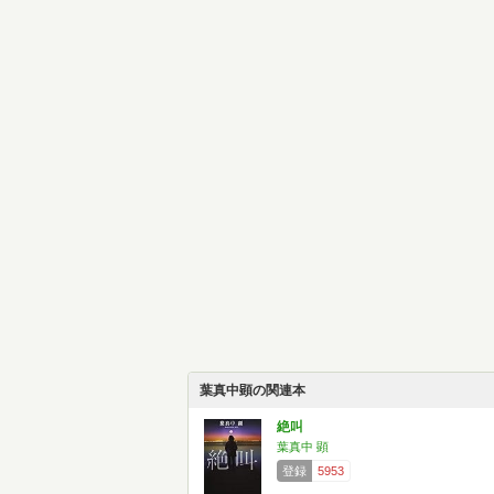
葉真中顕の関連本
絶叫
葉真中 顕
登録
5953