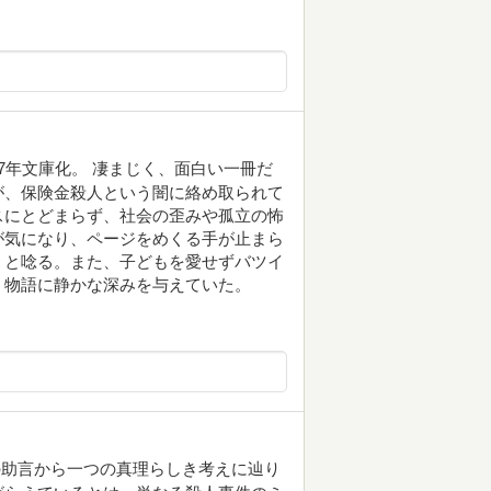
17年文庫化。 凄まじく、面白い一冊だ
が、保険金殺人という闇に絡め取られて
スにとどまらず、社会の歪みや孤立の怖
が気になり、ページをめくる手が止まら
」と唸る。また、子どもを愛せずバツイ
、物語に静かな深みを与えていた。
の助言から一つの真理らしき考えに辿り