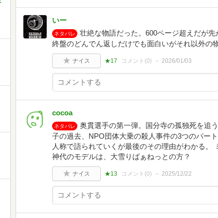
ミ
いー
壮絶な物語だった。600ページ超えだが
ネタバレ
終盤のどんでん返しだけでも面白いがそれ以外の
ナイス
★17
コメント(
0
)
2026/01/03
cocoa
奥貫選手の第一弾。国分寺の孤独死を追
ネタバレ
子の過去、NPO団体大乗の殺人事件の3つのパート
人称で語られていくが最後のその理由がわかる。 
神代のモデルは、大雪りばぁねっとの方？
ナイス
★13
コメント(
0
)
2025/12/22