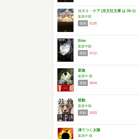
ロスト・ケア (光文社文庫 は 36-1)
葉真中顕
登録
5135
Blue
葉真中顕
登録
4712
家族
葉真中 顕
登録
2644
鼓動
葉真中顕
登録
2033
凍てつく太陽
葉真中 顕