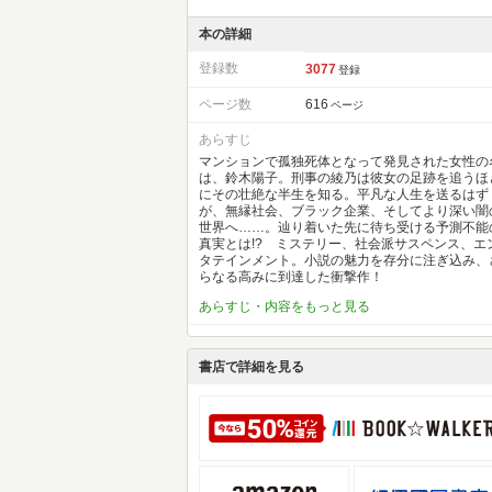
本の詳細
登録数
3077
登録
ページ数
616
ページ
あらすじ
マンションで孤独死体となって発見された女性の
は、鈴木陽子。刑事の綾乃は彼女の足跡を追うほ
にその壮絶な半生を知る。平凡な人生を送るはず
が、無縁社会、ブラック企業、そしてより深い闇
世界へ……。辿り着いた先に待ち受ける予測不能
真実とは!? ミステリー、社会派サスペンス、エ
タテインメント。小説の魅力を存分に注ぎ込み、
らなる高みに到達した衝撃作！
あらすじ・内容をもっと見る
書店で詳細を見る