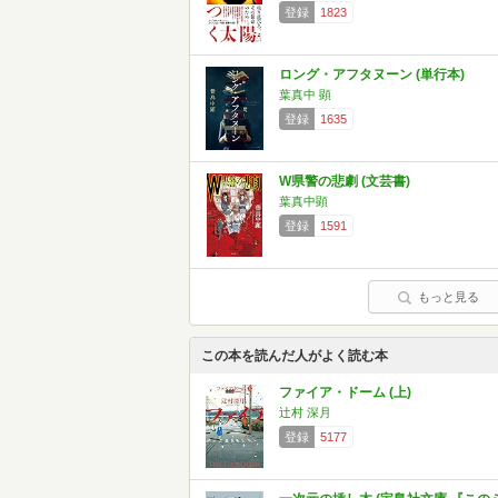
登録
1823
ロング・アフタヌーン (単行本)
葉真中 顕
登録
1635
W県警の悲劇 (文芸書)
葉真中顕
登録
1591
もっと見る
この本を読んだ人がよく読む本
ファイア・ドーム (上)
辻村 深月
登録
5177