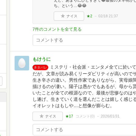
えど、あまりにひどすぎて😂最後のタネ明か
ち、という…😂😂
ナイス
★2
02/18 21:37
7件のコメントを全て見る
もけうに
ミステリ・社会派・エンタメ全てに於い
ネタバレ
だが、文章が読み易くリーダビリティが高いので
生き辛さの違い。男性作家でありながら、実母娘
描けるのが凄い。陽子は愚かでもあるが、母から
いたことが全ての根源なので、最後が悲惨なのは
し遂げ、生きていく道を選んだことは嬉しく感じ
イオレットはもしや…と想像が膨らむ。
ナイス
★17
コメント(
0
)
2026/01/31