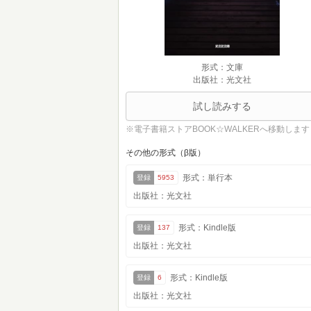
形式：文庫
出版社：光文社
試し読みする
※電子書籍ストアBOOK☆WALKERへ移動します
その他の形式（β版）
形式：単行本
登録
5953
出版社：光文社
形式：Kindle版
登録
137
出版社：光文社
形式：Kindle版
登録
6
出版社：光文社