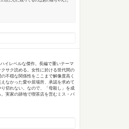
しの次に心に残ってるのはあの猫ちゃんた
てハイレベルな傑作。長編で重いテーマ
サクサク読める。女性に於ける世代間の
間の不穏な関係性をここまで解像度高く
貰えなかった愛や居場所、承認を求めて
やり切れない。なので、「母殺し」を成
る。実家の跡地で喫茶店を営むミス・バ