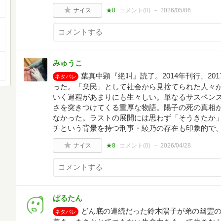
ナイス
★8
コメント(
0
)
2026/05/06
みゅうこ
葉真中顕『絶叫』読了。2014年刊行、20
ネタバレ
った。「棄民」として社会から見捨てられた人々
いく過程があまりにも生々しい。単なるサスペン
さを突きつけてくる重厚な物語。陽子の死の真相
なかった。ラストの展開には思わず「そうきたか
チという背景を持つ刑事・綾乃の存在も印象的で
ナイス
★8
コメント(
0
)
2026/04/28
ぱるたん
どん底の連続だった鈴木陽子が弟の幽霊
ネタバレ