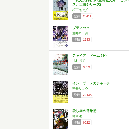
一次元の挿し木 (宝島社文庫 『この
ス』大賞シリーズ)
松下 龍之介
登録
23411
ブティック
池井戸 潤
登録
1793
ファイア・ドーム (下)
辻村 深月
登録
3893
イン・ザ・メガチャーチ
朝井リョウ
登録
22133
殺し屋の営業術
野宮 有
登録
9322