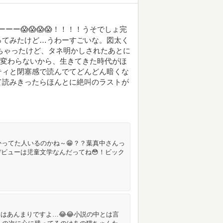
ーー😱😱😱😱！！！！うそでしょ完
ってみたけど…うわーすごいな。図太く
ちゃったけど、タネ明かしされたあとに
か変わらないから、生きてきた時代がほ
ティと閉塞感で読んでてどんどん暗くな
て読みきったらほんとに絶叫のラストが
かってた人いるのかね～😁？？葉真中さんっ
ビューは児童文学なんだってね😳！ビック
いはあんまりですよ…😂😂小説の中とは言