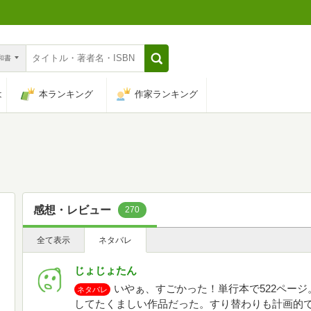
n和書
は
本ランキング
作家ランキング
感想・レビュー
270
全て表示
ネタバレ
じょじょたん
いやぁ、すごかった！単行本で522ペー
ネタバレ
してたくましい作品だった。すり替わりも計画的