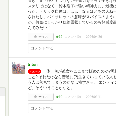
着き、まさかとてつもない生命力をもって生きな
ステリではなく、鈴木陽子の強い精神力に、最後
った。トリック自体は、はぁ、なるほどあの人ね
されたし、バイオレットの意味がスパイスのよう
か、何気にしっかり伏線回収しているのも好感度
んでみたい！
ナイス
★12
コメント(
0
)
2026/04/26
triton
一体、何が彼女をここまで貶めたのか?両
ネタバレ
こと? それだけなら普通に(?)生きていっている
う人は落ちてしまうのだな…怖すぎる。 エンディ
ど、そういうことかなと。
ナイス
★10
コメント(
0
)
2026/03/11