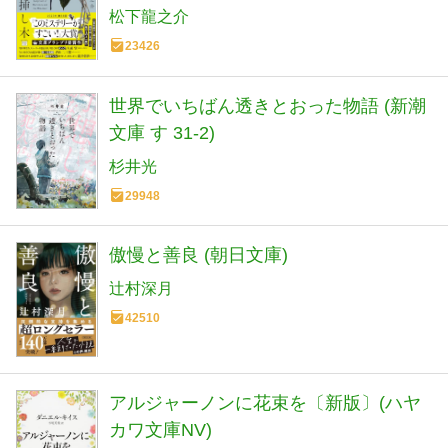
松下龍之介
23426
世界でいちばん透きとおった物語 (新潮
文庫 す 31-2)
杉井光
29948
傲慢と善良 (朝日文庫)
辻村深月
42510
アルジャーノンに花束を〔新版〕(ハヤ
カワ文庫NV)