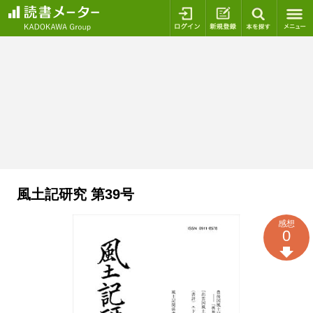
ログイン
新規登録
本を探
風土記研究 第39号
感想
0