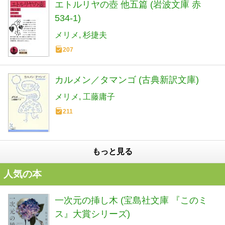
エトルリヤの壺 他五篇 (岩波文庫 赤
534-1)
メリメ
杉捷夫
207
カルメン／タマンゴ (古典新訳文庫)
メリメ
工藤庸子
211
もっと見る
人気の本
一次元の挿し木 (宝島社文庫 『このミ
ス』大賞シリーズ)