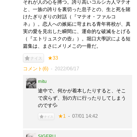
それが人の心を搏つ。誇り高いコルシカ人マテオ
と、一族の誇りを裏切った息子との、生と死を賭
けたぎりぎりの対話（『マテオ・ファルコ
ネ』）。恋人への嫉妬に苛まれる青年将校が、真
実の愛を見出した瞬間に、運命的な破滅をとげる
（『エトリュスクの壺』）。堀口大學訳による短
篇集は、まさにメリメこの一冊だ。
★33
ナイス
コメント(6)
2022/06/17
mitu
途中で、何かが着本したりすると、そこ
で戻らず、別の方に行ったりしてしまう
のです💦
★1
07/01 14:42
ナイス
SIGERU