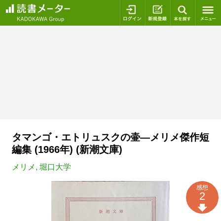
ログイン
新規登録
本を探
タマンゴ・エトリュスクの壷―メリメ傑作短
編集 (1966年) (新潮文庫)
メリメ
,
堀口大学
感想
2