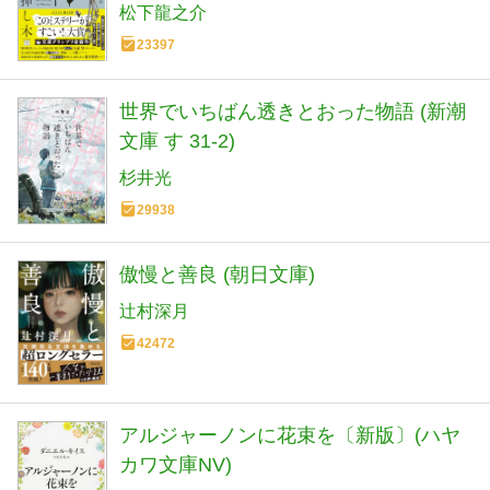
松下龍之介
23397
世界でいちばん透きとおった物語 (新潮
文庫 す 31-2)
杉井光
29938
傲慢と善良 (朝日文庫)
辻村深月
42472
アルジャーノンに花束を〔新版〕(ハヤ
カワ文庫NV)