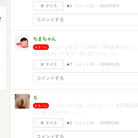
ナイス
★1
コメント(
0
)
2026/03/24
ちまちゃん
いよいよ始まった全国！清水先輩がかっこ
ネタバレ
なのが伝わってきて一気に悲しくなった…
ナイス
★7
コメント(
0
)
2026/01/26
も
ハプニングもあったけど、ぶじ春高第1回
ネタバレ
い、めっちゃいい……！！
ナイス
★1
コメント(
0
)
2026/01/05