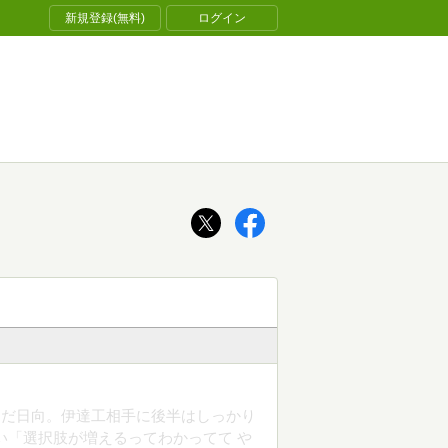
新規登録(無料)
ログイン
んだ日向。伊達工相手に後半はしっかり
い「選択肢が増えるってわかってて や