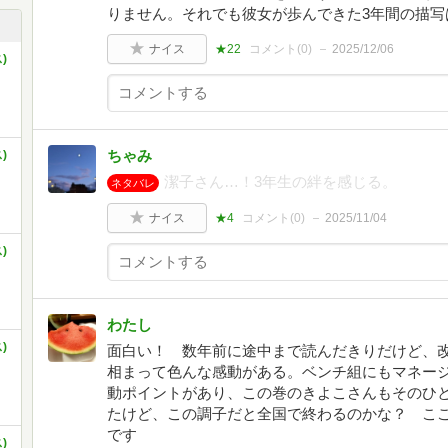
りません。それでも彼女が歩んできた3年間の描写
ナイス
★22
コメント(
0
)
2025/12/06
)
ちゃみ
)
潔子さん…！3年生の絆を感じる。
ネタバレ
ナイス
★4
コメント(
0
)
2025/11/04
)
わたし
)
面白い！ 数年前に途中まで読んだきりだけど、
相まって色んな感動がある。ベンチ組にもマネー
動ポイントがあり、この巻のきよこさんもそのひ
たけど、この調子だと全国で終わるのかな？ こ
です
)