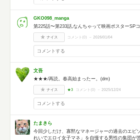
GKO098_manga
第225話〜第233話,なんちゃって映画ポスターSP
ナイス
コメント(
0
)
2026/01/04
文吾
★★★/再読。春高始まったー。(dm)
ナイス
★3
コメント(
0
)
2025/12/24
たまきら
今回少しだけ、寡黙なマネージャーの過去のエピ
れいでエロイ女子マネ」を自慢する男性の集団が