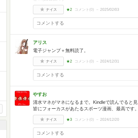
ナイス
★2
コメント(
0
)
2025/02/03
アリス
電子ジャンプ＋無料読了。
ナイス
★2
コメント(
0
)
2024/12/31
やすお
清水マネがマネになるまで。Kindleで読んでる
皆にフォーカスがあたるスポーツ漫画、最高です
ナイス
★3
コメント(
0
)
2024/12/20