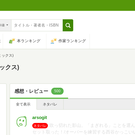
n和書
は
本ランキング
作家ランキング
ミックス)
ミックス)
感想・レビュー
500
全て表示
ネタバレ
arsogit
吹っ切れた影山。「まぎれる」ことを選
ネタバレ
セット取った！/オーバーを練習する西谷かっこい