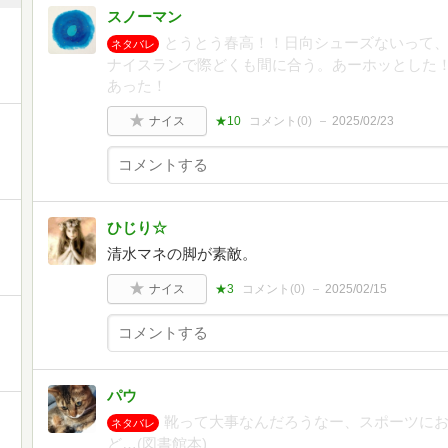
スノーマン
とうとう春高！！日向シューズないって
ネタバレ
ナイスランで際どくも間に合う。あーホッとした
あった！
ナイス
★10
コメント(
0
)
2025/02/23
ひじり☆
清水マネの脚が素敵。
ナイス
★3
コメント(
0
)
2025/02/15
パウ
靴って大事なんだろうなー、スポーツに
ネタバレ
ど…(図書館本)