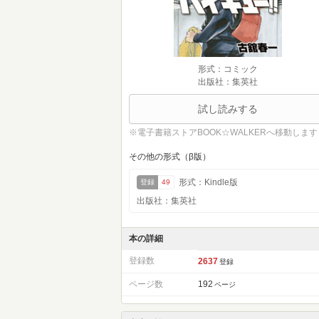
形式：コミック
出版社：集英社
試し読みする
※電子書籍ストアBOOK☆WALKERへ移動します
その他の形式（β版）
形式：Kindle版
登録
49
出版社：集英社
本の詳細
登録数
2637
登録
ページ数
192
ページ