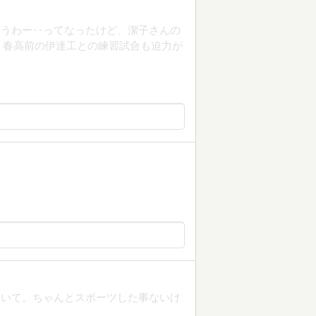
、うわー‥ってなったけど、潔子さんの
！春高前の伊達工との練習試合も迫力が
おいて。ちゃんとスポーツした事ないけ