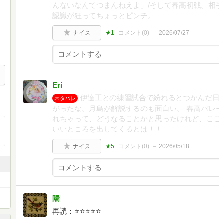
んないなんてつまんねえよ」/そして春高初戦。相
認識が狂ってちょっとピンチ。
ナイス
★1
コメント(
0
)
2026/07/27
Eri
伊達工との練習試合で紛れるとつかんだ
ネタバレ
がったな。月島が解説するのも面白い。 春高バレ
れちゃって、どうなることかと思ったけれど、こ
いいところを出してくるとは！！
ナイス
★5
コメント(
0
)
2026/05/18
陽
再読：⭐️⭐️⭐️⭐️⭐️