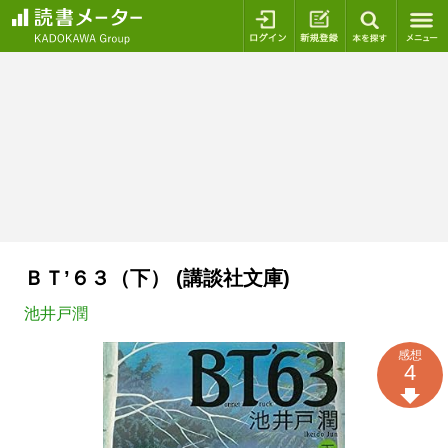
ログイン
新規登録
本を探
ＢＴ’６３（下） (講談社文庫)
池井戸潤
感想
4