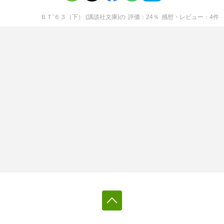
ＢＴ’６３（下） (講談社文庫)
の
評価
24
％
感想・レビュー
4
件