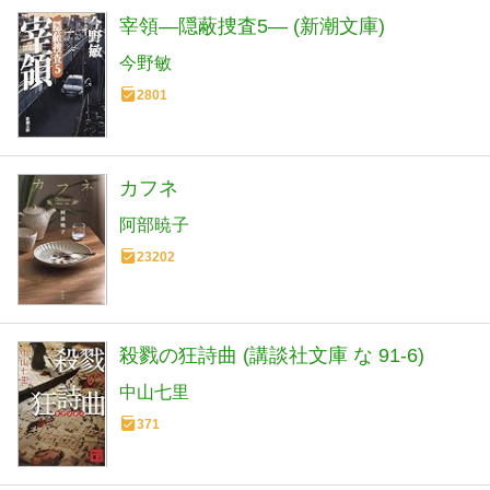
宰領―隠蔽捜査5― (新潮文庫)
今野敏
2801
カフネ
阿部暁子
23202
殺戮の狂詩曲 (講談社文庫 な 91-6)
中山七里
371