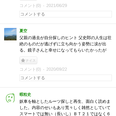
コメント(0)
2021/06/29
夏空
父親の過去が自分探しのヒント 父史郎の人生は壮
絶のものだが逃げずに立ち向かう姿勢に涙が出
る。鏡子さんと幸せになってもらいたかったが
ナイス
コメント(0)
2020/09/22
暇粒史
妖車を軸としたルーツ探しと再生、面白く読めま
した。内容のせいもあり荒々しく雑然としていて
スマートでは無い（長いし）ＢＴ２１ではなく６