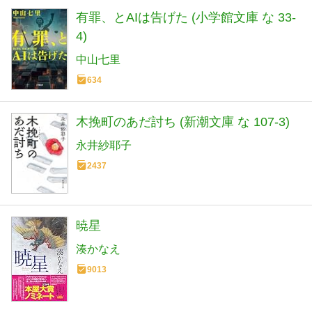
有罪、とAIは告げた (小学館文庫 な 33-
4)
中山七里
634
木挽町のあだ討ち (新潮文庫 な 107-3)
永井紗耶子
2437
暁星
湊かなえ
9013