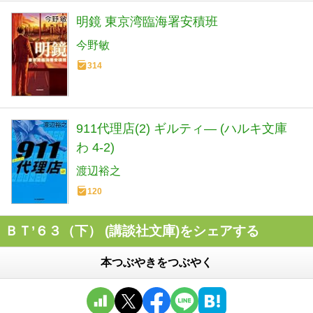
明鏡 東京湾臨海署安積班
今野敏
314
911代理店(2) ギルティ― (ハルキ文庫
わ 4-2)
渡辺裕之
120
ＢＴ’６３（下） (講談社文庫)をシェアする
本つぶやきをつぶやく