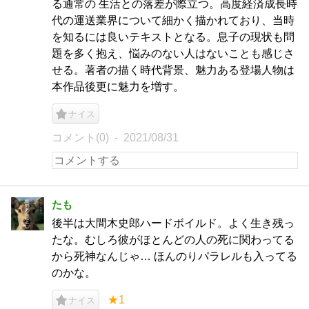
る通常の 生活との落差が際立つ。高度経済成長時
代の運送業界について細かく描かれており、当時
を知るには良いテキストとなる。息子の現状も問
題を多く抱え、悩みのない人はないことも感じさ
せる。著者の描く時代背景、魅力ある登場人物は
本作品後更に魅力を増す。
ナイス
コメント(0)
2021/08/31
たも
後半は大間木史郎ハードボイルド。よく生き残っ
たな。むしろ彼がほとんどの人の死に関わってる
から死神なんじゃ… ほんのりパラレルも入ってる
のかな。
★1
ナイス