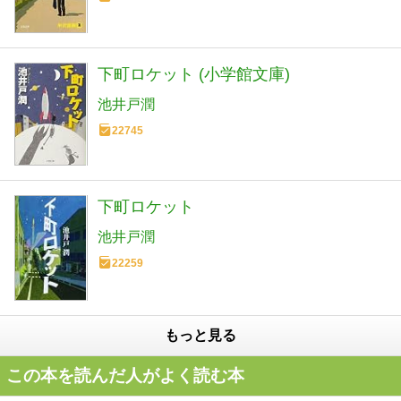
下町ロケット (小学館文庫)
池井戸潤
22745
下町ロケット
池井戸潤
22259
もっと見る
この本を読んだ人がよく読む本