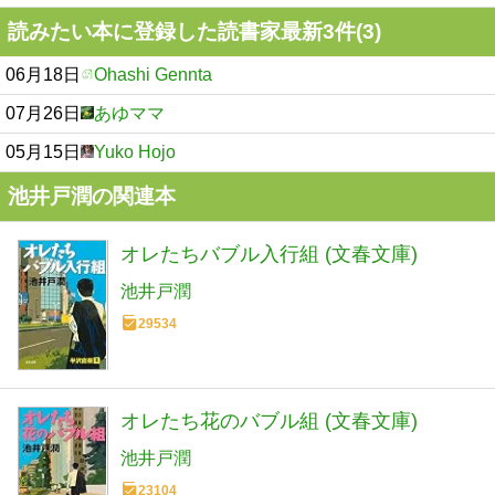
読みたい本に登録した読書家最新3件(3)
06月18日
Ohashi Gennta
07月26日
あゆママ
05月15日
Yuko Hojo
池井戸潤の関連本
オレたちバブル入行組 (文春文庫)
池井戸潤
29534
オレたち花のバブル組 (文春文庫)
池井戸潤
23104