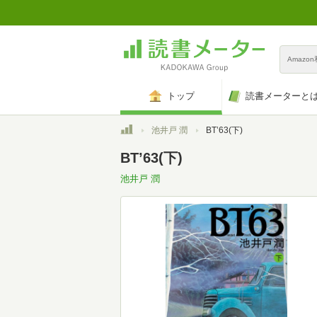
Amazo
トップ
読書メーターと
トップ
池井戸 潤
BT’63(下)
BT’63(下)
池井戸 潤