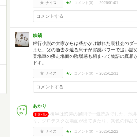
ナイス
★5
コメント(
0
)
2026/01/01
鉄鍋
銀行小説の大家からは些かかけ離れた裏社会のダ
また、父の過去を辿る息子が霊感パワーで追い詰
登場車の疾走場面の臨場感も相まって物語の真相
ドキ。
ナイス
★5
コメント(
0
)
2025/12/31
あかり
後半は怒涛の展開で一気読みでした。池
ネタバレ
り、グロテスクな場面が出てきたり、異色の作品
ナイス
★7
コメント(
0
)
2025/12/22