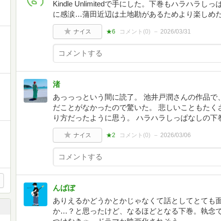
Kindle Unlimitedで手にした。下巻もハラ
に感涙…蒲田近辺は土地勘があるためより楽しめ
ナイス
★6
コメント(
0
)
2026/03/31
渚
あっっっという間に読了。 池井戸潤さんの作品で
だことがなかったので驚いた。 悲しいこともたく
り方だったように思う。 ハラハラしっぱなしの下
ナイス
★2
コメント(
0
)
2026/03/06
んばぼ
ありえるかどうかとかじゃなくて話としてとても
か…？と思ったけど、なるほどとなる下巻。執念