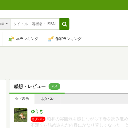
n和書
は
本ランキング
作家ランキング
感想・レビュー
784
全て表示
ネタバレ
ゆうき
昭和の雰囲気を感じながら下巻を読み進
ネタバレ
不運？を詰め込んだ内容にかなり苦しくなった。 