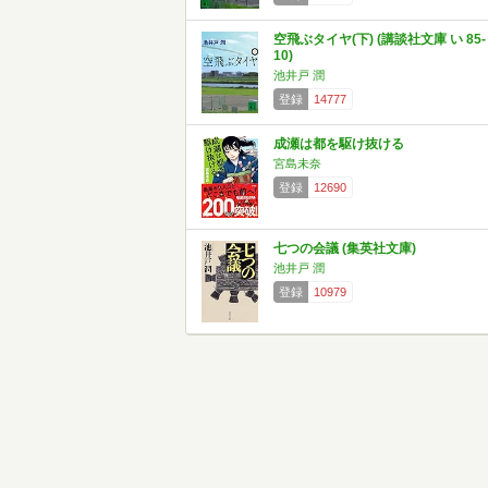
空飛ぶタイヤ(下) (講談社文庫 い 85-
10)
池井戸 潤
登録
14777
成瀬は都を駆け抜ける
宮島未奈
登録
12690
七つの会議 (集英社文庫)
池井戸 潤
登録
10979