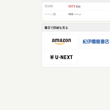
登録数
3373
登録
ページ数
456
ページ
書店で詳細を見る