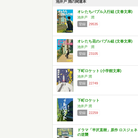
池井戸 潤の関連本
オレたちバブル入行組 (文春文庫)
池井戸 潤
登録
29535
オレたち花のバブル組 (文春文庫)
池井戸 潤
登録
23105
下町ロケット (小学館文庫)
池井戸 潤
登録
22749
下町ロケット
池井戸 潤
登録
22259
ドラマ「半沢直樹」原作 ロスジェネ
の逆襲