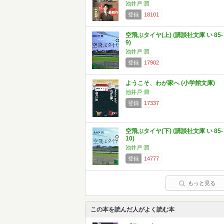
池井戸 潤
登録
18101
空飛ぶタイヤ(上) (講談社文庫 い 85-
9)
池井戸 潤
登録
17902
ようこそ、わが家へ (小学館文庫)
池井戸 潤
登録
17337
空飛ぶタイヤ(下) (講談社文庫 い 85-
10)
池井戸 潤
登録
14777
もっと見る
この本を読んだ人がよく読む本