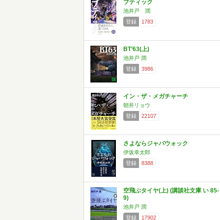
ブティック
池井戸 潤
登録
1783
BT’63(上)
池井戸 潤
登録
3986
イン・ザ・メガチャーチ
朝井リョウ
登録
22107
さよならジャバウォック
伊坂幸太郎
登録
8388
空飛ぶタイヤ(上) (講談社文庫 い 85-
9)
池井戸 潤
登録
17902