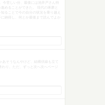
。今苦しい分、最後には池井戸さん特
進めることができた。 現代の琢磨と
を知ることで今の自分の状況を乗り越え
手に納得し、何とか最後まで読んでよか
はそりゃあそうなんやけど、結構伏線も立て
終わり。ただ、ずっと次へ次へページ