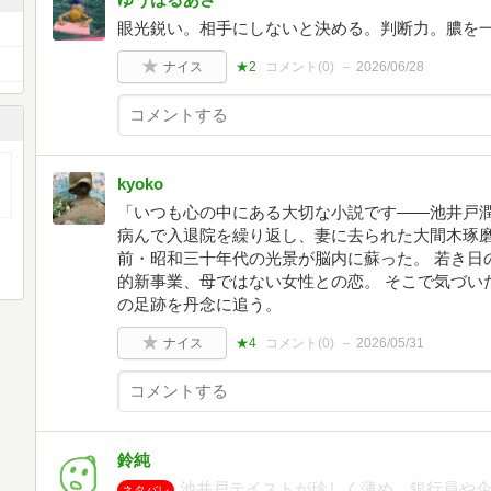
眼光鋭い。相手にしないと決める。判断力。膿を
ナイス
★2
コメント(
0
)
2026/06/28
kyoko
「いつも心の中にある大切な小説です――池井戸潤
病んで入退院を繰り返し、妻に去られた大間木琢磨
前・昭和三十年代の光景が脳内に蘇った。 若き日
的新事業、母ではない女性との恋。 そこで気づい
の足跡を丹念に追う。
ナイス
★4
コメント(
0
)
2026/05/31
鈴純
池井戸テイストが珍しく薄め。銀行員や
ネタバレ