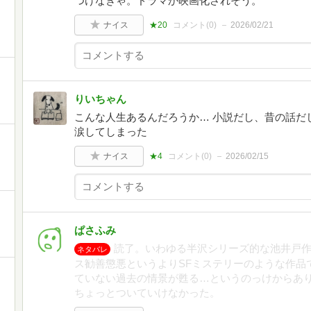
つけなきゃ。ドラマか映画化されそう。
ナイス
★20
コメント(
0
)
2026/02/21
りいちゃん
こんな人生あるんだろうか… 小説だし、昔の話だ
涙してしまった
ナイス
★4
コメント(
0
)
2026/02/15
ぱさふみ
読了。いわゆる半沢シリーズ的な池井戸
ネタバレ
ス勧善懲悪というよりSFミステリーのような作品
ていない過去の情景が甦る…というのっけからあ
ちょっとついていけなかった。