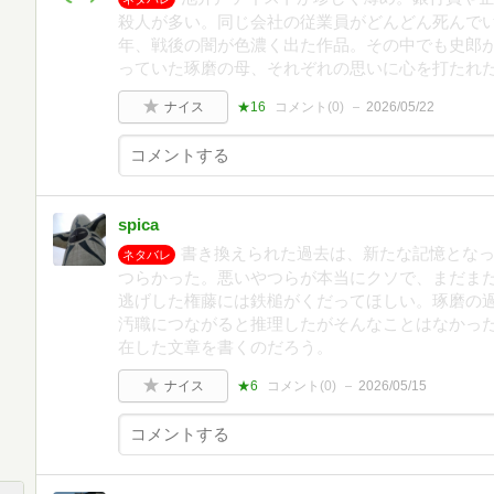
殺人が多い。同じ会社の従業員がどんどん死んでい
年、戦後の闇が色濃く出た作品。その中でも史郎
っていた琢磨の母、それぞれの思いに心を打たれ
ナイス
★16
コメント(
0
)
2026/05/22
spica
書き換えられた過去は、新たな記憶とな
ネタバレ
つらかった。悪いやつらが本当にクソで、まだま
逃げした権藤には鉄槌がくだってほしい。琢磨の
汚職につながると推理したがそんなことはなかっ
在した文章を書くのだろう。
ナイス
★6
コメント(
0
)
2026/05/15