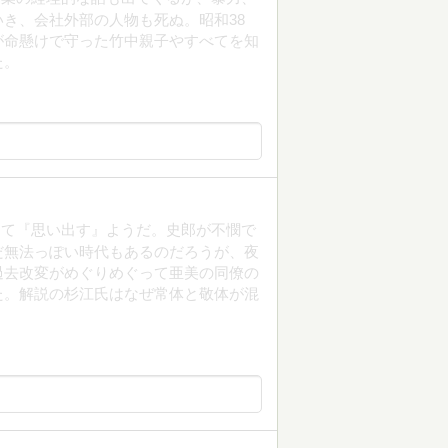
き、会社外部の人物も死ぬ。昭和38
が命懸けで守った竹中親子やすべてを知
た。
って『思い出す』ようだ。史郎が不憫で
だ無法っぽい時代もあるのだろうが、夜
過去改変がめぐりめぐって亜美の同僚の
た。解説の杉江氏はなぜ常体と敬体が混