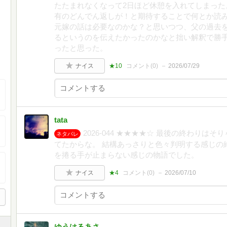
たたまれなくなって2日ほど休憩を入れてしまった
有のどんでん返しが！と期待することで何とか読み
元嫁の話は必要なのかな？と思いつつ、父の過去
るというのを伝えたかったのかなと拙い解釈で勝
ったと思った。
ナイス
★10
コメント(
0
)
2026/07/29
tata
2026-044 ★★★★☆ 最後の終わり
ネタバレ
てたからな。 結構あっさりと色々判明する感じの
を捲る手が止まらない感じの物語でした。
ナイス
★4
コメント(
0
)
2026/07/10
ゆうはるあさ