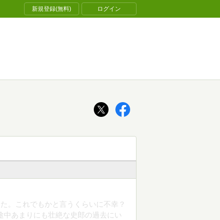
新規登録(無料)
ログイン
めた。これでもかと言うくらいに不幸？
途中あまりにも壮絶な史郎の過去にい