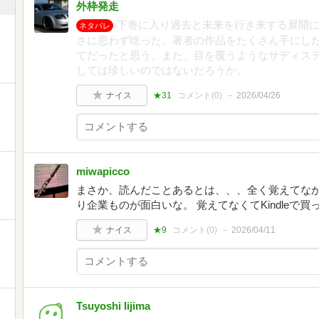
外枠発走
下巻に入り過去と未来を行き来する展開
ネタバレ
さに思わず唸った。著者の作品をたくさん手にし
てだったと思う。また、目を覆うようなサディス
しては珍しいのではないだろうか。
ナイス
★31
コメント(
0
)
2026/04/26
miwapicco
まさか、読んだことあるとは、、、全く覚えてな
り企業ものが面白いな。 覚えてなくてKindleで買
ナイス
★9
コメント(
0
)
2026/04/11
Tsuyoshi Iijima