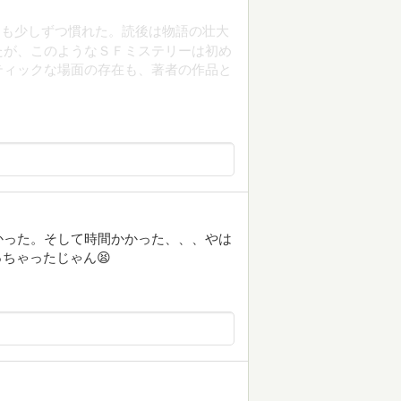
にも少しずつ慣れた。読後は物語の壮大
たが、このようなＳＦミステリーは初め
ティックな場面の存在も、著者の作品と
かった。そして時間かかった、、、やは
っちゃったじゃん😫