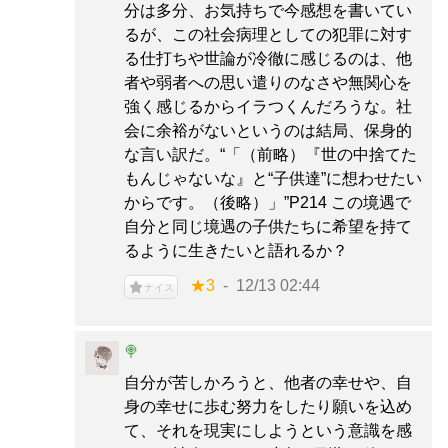
分は多分、お気持ちで今感想を書いてい
るが、この社会病理としての犯罪に対す
る仕打ちや世論が冷徹に感じるのは、他
者や弱者への思い遣りのなさや無関心を
強く感じるからイラつくんだろうな。社
会に余裕がないというのは結局、保身的
な言い訳だ。“「（前略）『世の中捨てた
もんじゃないな』と“子供達”に想わせたい
からです。（後略）」”P214 この境遇で
自分と同じ境遇の子供たちに希望を持て
るように生きたいと語れるか？
★3
12/13 02:44
ナイス
🍭
自分が苦しかろうと、他者の幸せや、自
身の幸せに歩む努力をしたり願いを込め
て、それを現実にしようという意識を感