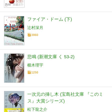
ファイア・ドーム (下)
辻村深月
3960
悲鳴 (新潮文庫 く 53-2)
櫛木理宇
1250
一次元の挿し木 (宝島社文庫 『このミ
ス』大賞シリーズ)
松下龍之介