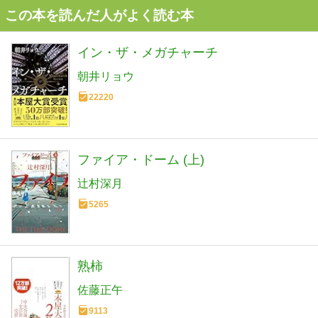
この本を読んだ人がよく読む本
イン・ザ・メガチャーチ
朝井リョウ
22220
ファイア・ドーム (上)
辻村深月
5265
熟柿
佐藤正午
9113