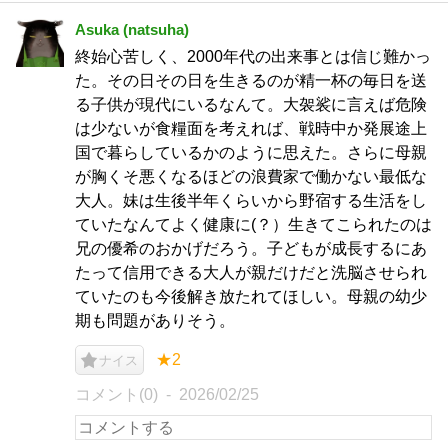
Asuka (natsuha)
終始心苦しく、2000年代の出来事とは信じ難かっ
た。その日その日を生きるのが精一杯の毎日を送
る子供が現代にいるなんて。大袈裟に言えば危険
は少ないが食糧面を考えれば、戦時中か発展途上
国で暮らしているかのように思えた。さらに母親
が胸くそ悪くなるほどの浪費家で働かない最低な
大人。妹は生後半年くらいから野宿する生活をし
ていたなんてよく健康に(？）生きてこられたのは
兄の優希のおかげだろう。子どもが成長するにあ
たって信用できる大人が親だけだと洗脳させられ
ていたのも今後解き放たれてほしい。母親の幼少
期も問題がありそう。
★2
ナイス
コメント(0)
2026/02/25