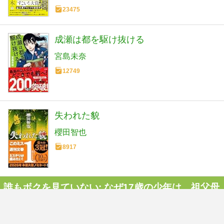
23475
成瀬は都を駆け抜ける
宮島未奈
12749
失われた貌
櫻田智也
8917
誰もボクを見ていない: なぜ17歳の少年は、祖父母
を殺害したのかをシェアする
本つぶやきをつぶやく