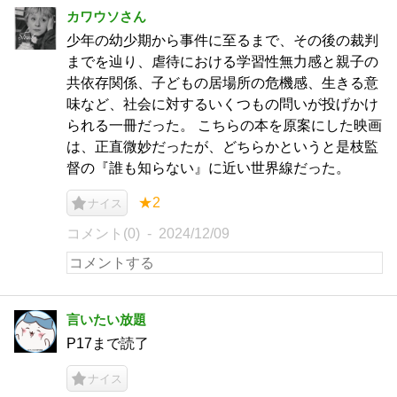
カワウソさん
少年の幼少期から事件に至るまで、その後の裁判
までを辿り、虐待における学習性無力感と親子の
共依存関係、子どもの居場所の危機感、生きる意
味など、社会に対するいくつもの問いが投げかけ
られる一冊だった。 こちらの本を原案にした映画
は、正直微妙だったが、どちらかというと是枝監
督の『誰も知らない』に近い世界線だった。
★2
ナイス
コメント(0)
2024/12/09
言いたい放題
P17まで読了
ナイス