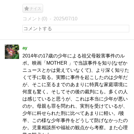
ナイス
コメント(0)
2025/07/10
ay
2014年の17歳の少年による祖父母殺害事件のル
ポ。映画「MOTHER 」で当該事件を知り(なぜか
ニュースとかは覚えていなくて)、より深く知りた
くて手に取る。実際に事件を起こしたのは少年だ
が、そこに至るまでのあまりに特異な家庭環境に
何度も驚く。そしてその後の裁判にも。多くの人
は感じていると思うが、これは本当に少年が悪い
のか。母親も罪を問われ、実刑を受けているが、
少年に科せられた刑に比べてあまりに軽い。/後
半、この様な少年事件をどうして防げなかったの
か。児童相談所や福祉の観点から考察。また心理