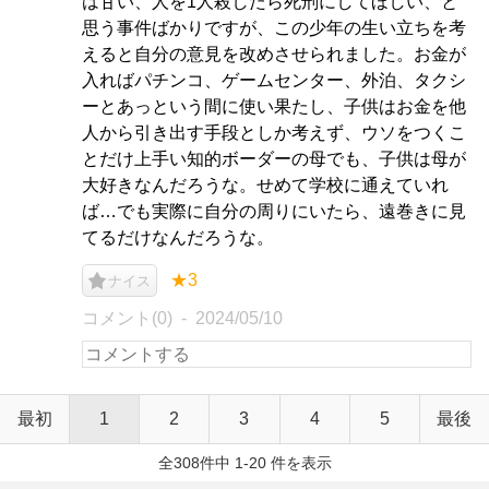
は甘い、人を1人殺したら死刑にしてほしい、と
思う事件ばかりですが、この少年の生い立ちを考
えると自分の意見を改めさせられました。お金が
入ればパチンコ、ゲームセンター、外泊、タクシ
ーとあっという間に使い果たし、子供はお金を他
人から引き出す手段としか考えず、ウソをつくこ
とだけ上手い知的ボーダーの母でも、子供は母が
大好きなんだろうな。せめて学校に通えていれ
ば…でも実際に自分の周りにいたら、遠巻きに見
てるだけなんだろうな。
★3
ナイス
コメント(0)
2024/05/10
最初
1
2
3
4
5
最後
全308件中 1-20 件を表示