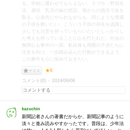
る。学校に通わせてもらえない、ラブホ・野宿生
活、虐待、乳児の妹の世話、母からの指示で金を
取る。心身共にやられながらも、同じような境遇
の子供を救いたい、こういう子供の存在を認識し
少しでも注意を持っていもらいたいとしっかりし
た考えを持っていることに心を打たれた。社会の
無関心も事件の一因。私自身も周囲の子供たちに
注意を向け、一歩踏み込んだ行動ができるよう、
この事件を心に留めておきたい。
★8
ナイス
コメント(0)
2024/06/06
kazuchin
新聞記者さんの著書だからか、新聞記事のように
淡々と進み読みやすかったです。普段は、少年法