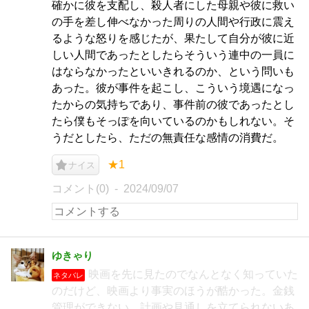
確かに彼を支配し、殺人者にした母親や彼に救い
の手を差し伸べなかった周りの人間や行政に震え
るような怒りを感じたが、果たして自分が彼に近
しい人間であったとしたらそういう連中の一員に
はならなかったといいきれるのか、という問いも
あった。彼が事件を起こし、こういう境遇になっ
たからの気持ちであり、事件前の彼であったとし
たら僕もそっぽを向いているのかもしれない。そ
うだとしたら、ただの無責任な感情の消費だ。
★1
ナイス
コメント(0)
2024/09/07
ゆきゃり
映画を先に見たのでなんとなく知っていた
ネタバレ
のだけど、映画より事実のほうが酷かった。金銭
管理ができない、計画や見通しを立てられないあ