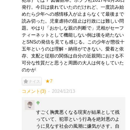
犯罪）では？ 図書館本。ポプラ社2017年6月30日
発行。今日は疲れていたのだけれど、一度読み始
めたら少年への感情移入が止まらなくて最後まで
読み切った。児童虐待の阻止は行政には難しい問
題。やはり「おかしな親の判断で」児相がセーフ
ティーネットとして機能しない例は後を絶たない
とSNSの発信を見ても感じる。この少年が懲役十
五年というのは理解・納得ができない。愛着と依
存、支配と従順の関係は自分の近親間における不
可分な性質だと思うと周囲の大人は何をしていた
のかが
★7
ナイス
コメント(3)
2024/12/13
🍭
すごく胸糞悪くなる現実が結果として残
っていて、犯罪という行為を絶対悪のよ
うに見なす社会の風潮に嫌気がさす。自