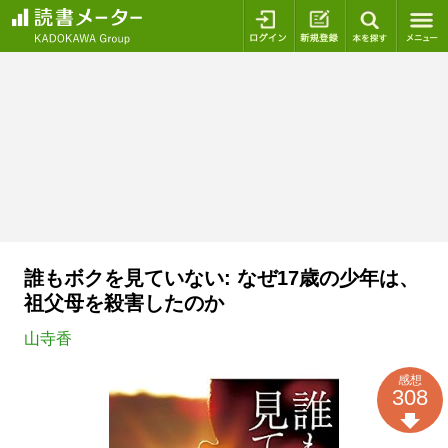
ログイン
新規登録
本を探
誰もボクを見ていない: なぜ17歳の少年は、
祖父母を殺害したのか
山寺香
感想
308