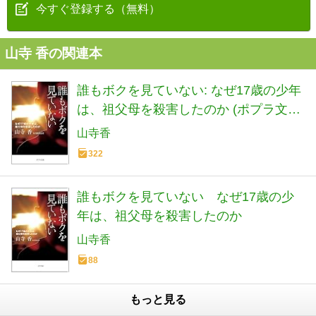
今すぐ登録する（無料）
山寺 香の関連本
誰もボクを見ていない: なぜ17歳の少年
は、祖父母を殺害したのか (ポプラ文庫
や 4-1)
山寺香
322
誰もボクを見ていない なぜ17歳の少
年は、祖父母を殺害したのか
山寺香
88
もっと見る