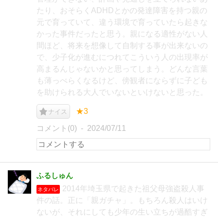
たり、おそらくADHDとかの発達障害を持つ親の
元で育っていて、違う環境で育っていたら起きな
かった事件だったと思う。親になる適性がない人
間ほど、将来を想像して自制する事が出来ないの
で、少子化が進むにつれてこういう人の出現率が
高まるんじゃないかと思ってしまう。どんな言葉
も薄っぺらくなるけど、傍観者にならずに子ども
を助けられる大人でいないといけないと思った。
★3
ナイス
コメント(0)
2024/07/11
ふるしゅん
2014年埼玉県で起きた祖父母強盗殺人事
ネタバレ
件の話。正に「親ガチャ」。もちろん殺人はいけ
ないが、それにしても少年の生い立ちが過酷すぎ