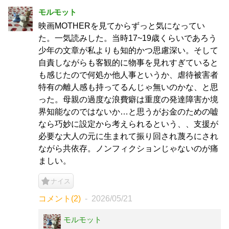
モルモット
映画MOTHERを見てからずっと気になってい
た。一気読みした。当時17~19歳くらいであろう
少年の文章が私よりも知的かつ思慮深い。そして
自責しながらも客観的に物事を見れすぎていると
も感じたので何処か他人事というか、虐待被害者
特有の離人感も持ってるんじゃ無いのかな、と思
った。母親の過度な浪費癖は重度の発達障害か境
界知能なのではないか…と思うがお金のための嘘
なら巧妙に設定から考えられるという、、支援が
必要な大人の元に生まれて振り回され蔑ろにされ
ながら共依存。ノンフィクションじゃないのが痛
ましい。
ナイス
コメント(2)
2026/05/21
モルモット