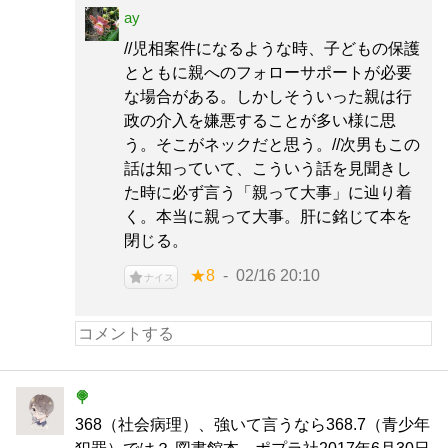
ay
//児相案件になるような時、子どもの保護
とともに親へのフォローサポートが必要
な場合がある。しかしそういった親は行
政の介入を嫌悪することが多い様に思
う。そこがネックだと思う。//次男もこの
話は知っていて、こういう話を見聞きし
た時に必ず言う「親って大事」に辿り着
く。本当に親って大事。肝に銘じて本を
閉じる。
★8
02/16 20:10
ナイス
🍭
368（社会病理）、強いて言うなら368.7（青少年