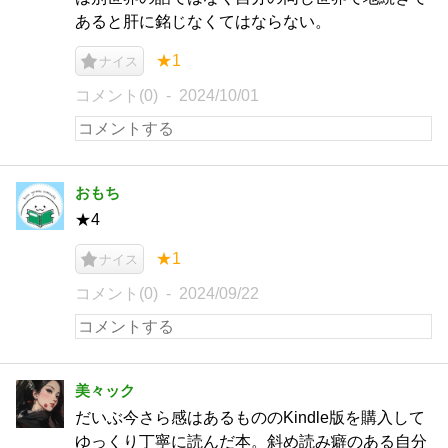
あると肝に銘じなくてはならない。
★1
ナイス
コメント(0)
2024/10/01
おもち
★4
★1
ナイス
コメント(0)
2024/09/22
美々ック
だいぶ今さら感はあるもののKindle版を購入して
ゆっくり丁寧に読んだ本。斜め読み癖のある自分