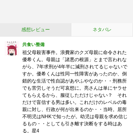
感想レビュー
ネタバレ
共食い整備
祖父母殺害事件。浪費家のクズ母親に命令された
優希くん。母親は「諸悪の根源」とまで言われな
がら、7年求刑が4年半に減刑されてるじゃないで
すか。優希くんは性同一性障害があったのか、倒
錯的な生活で性自認があやふやなのか・・刑務所
でも苦労しそうだ可哀想に。亮さんは単にヤラせ
てもらえるから、服従しただけじゃない？ それ
だけで盲信する男は多い。これだけのレベルの毒
親に対し、行政が何が出来るのか・・当時。居所
不明児はNHKで知ったが。幼児は母親を求め信じ
るもの・・としても引き離す決断をする時はあ
る。星4