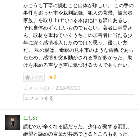
がこうも丁寧に読むこと自体が珍しい。 この手の
事件を追った本や裁判記録、犯人の背景、被害者
家族、を取り上げている本は他にも沢山あるし、
それ自体めずらしいものでもない。著者山寺香さ
ん、取材を重ねていくうちこの加害者に当たる少
年に深く感情移入したのではと思う。優しい方
だ。 私の親は、毒親の見本市のような両親であっ
たため、感情を突き動かされる章が多かった。助
けを求める声なき声に気づける大人でありたい。
★2
ナイス
コメント(0)
2024/09/20
にしの
読むのが辛くなる話だった。少年が発する混乱、
絶望と諦めの言葉が共感できるところもあった。