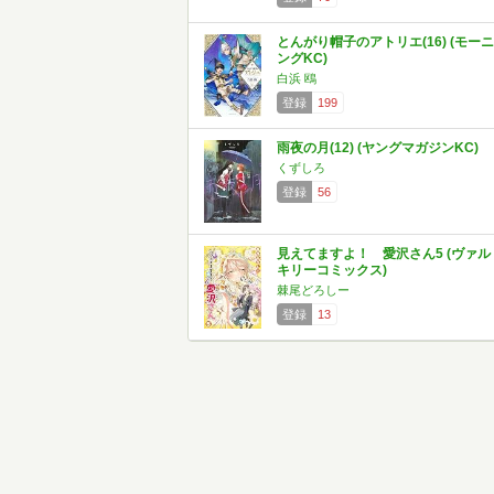
とんがり帽子のアトリエ(16) (モーニ
ングKC)
白浜 鴎
登録
199
雨夜の月(12) (ヤングマガジンKC)
くずしろ
登録
56
見えてますよ！ 愛沢さん5 (ヴァル
キリーコミックス)
棘尾どろしー
登録
13