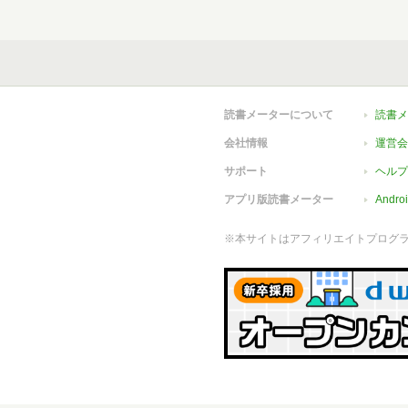
読書メーターについて
読書メ
会社情報
運営会
サポート
ヘルプ
アプリ版読書メーター
Andr
※本サイトはアフィリエイトプログ