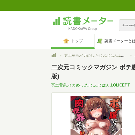
Amazo
トップ
読書メーターと
トップ
冥土黄泉,イカめし,たじ,ふじはん,LOLICEPT
二次元コミックマガジン ボテ腹セ
版)
冥土黄泉,イカめし,たじ,ふじはん,LOLICEPT