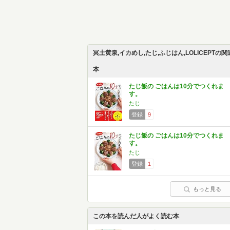
冥土黄泉,イカめし,たじ,ふじはん,LOLICEPTの関
本
たじ飯の ごはんは10分でつくれま
す。
たじ
登録
9
たじ飯の ごはんは10分でつくれま
す。
たじ
登録
1
もっと見る
この本を読んだ人がよく読む本