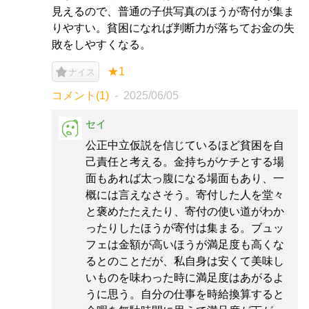
見えるので、普通の子供写真のほうが寄付が集ま
りやすい。貧困になれば判断力が落ちてお金の失
敗をしやすくなる。
★1
ナイス
コメント(1)
2025/06/05
セイ
公正中立仮説を信じているほど貧困を自
己責任と考える。金持ちがケチとする場
面もあれば太っ腹になる場面もあり、一
概には言えなさそう。寄付した人を堂々
と褒めたたえたり、寄付の使い道がわか
ったりしたほうが寄付は集まる。ブュッ
フェは金額が高いほうが満足度も高くな
るとのことだが、私自身は安くて美味し
いものを味わった時に満足度はあがるよ
うに思う。自分の仕事を時給換算すると