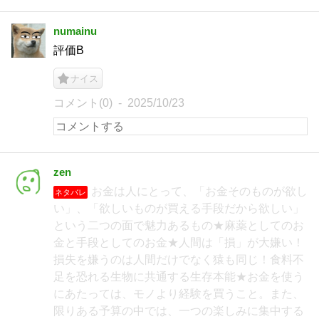
numainu
評価B
ナイス
コメント(0)
2025/10/23
zen
お金は人にとって、「お金そのものが欲し
ネタバレ
い」、「欲しいものが買える手段だから欲しい」
という二つの面で魅力あるもの★麻薬としてのお
金と手段としてのお金★人間は「損」が大嫌い！
損失を嫌うのは人間だけでなく猿も同じ！食料不
足を恐れる生物に共通する生存本能★お金を使う
にあたっては、モノより経験を買うこと。また、
限りある予算の中では、一つの楽しみに集中する