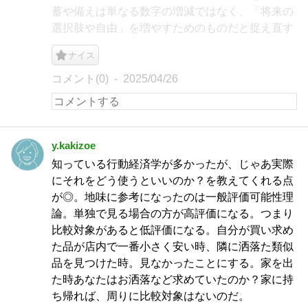
蓄や備えは単なる数字の増減ではなく、「将来の
選択肢や自由」を増やすためのものだと捉え直す
ナイス
コメント(0)
2025/04/26
y.kakizoe
知っている行動経済学が多かったが、じゃあ実際
にそれをどう使うといいのか？を教えてくれる点
が◎。地味に参考になったのは一般評価可能性理
論。単独で見る場合の方が高評価になる。つまり
比較対象があると低評価になる。自分が買い求め
た品が店内で一番小さく安い時、隣に洒落た類似
品を見つけた時。見なかったことにする。家を出
た時あなたはお洒落など求めていたのか？家に持
ち帰れば、周りに比較対象はないのだ。