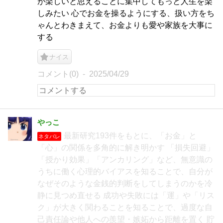
が楽しいと思えることに集中してもっと人生を楽
しみたい 心でお金を操るようにする、扱い方をち
ゃんとわきまえて、お金よりも愛や家族を大事に
する
ナイス
コメント(0)
2025/04/29
やっこ
最新研究193件をもとに、「お金」と
ネタバレ
「心」の関係を多角的に解き明かす 「損失回避」
「授かり効果」「アンカリング」など、無意識の
うちに働く心理的バイアスを知ることで、自分が
なぜそのような金銭的判断をしてしまうのかを冷
静に見つめ直せる 成功や失敗には「運」や「リス
ク」が大きく関わることを知ることで、過度な自
己責任論や他人への羨望・嫉妬から距離を置く 貯