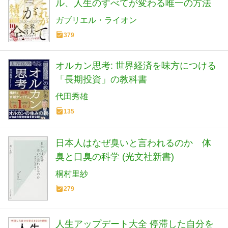
ル、人生のすべてが変わる唯一の方法
ガブリエル・ライオン
379
オルカン思考: 世界経済を味方につける
「長期投資」の教科書
代田秀雄
135
日本人はなぜ臭いと言われるのか 体
臭と口臭の科学 (光文社新書)
桐村里紗
279
人生アップデート大全 停滞した自分を