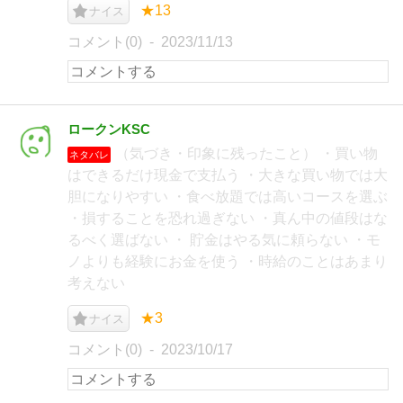
★13
ナイス
コメント(0)
2023/11/13
ロークンKSC
（気づき・印象に残ったこと） ・買い物
ネタバレ
はできるだけ現金で支払う ・大きな買い物では大
胆になりやすい ・食べ放題では高いコースを選ぶ
・損することを恐れ過ぎない ・真ん中の値段はな
るべく選ばない ・ 貯金はやる気に頼らない ・モ
ノよりも経験にお金を使う ・時給のことはあまり
考えない
★3
ナイス
コメント(0)
2023/10/17