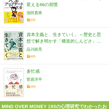
変える66の習慣
池田貴将
320
資本主義と、生きていく。～歴史と思
想で解き明かす「構造的しんどさ」の
正体
品川皓亮
405
多忙感
菅原洋平
384
MIND OVER MONEY 193の心理研究でわかったお