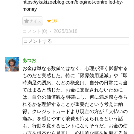
https://ykakizoeblog.com/blog/not-controlled-by-
money
★16
ナイス
コメント(0)
2025/03/18
あつお
お金は単なる数値ではなく、心理が深く影響する
ものだと実感した。特に「限界効用逓減」や「即
時満足の誘惑」などの概念は、自分の日常にも当
てはまると感じた。お金に支配されないために
は、自分の価値観を明確にし、何に満足感を得ら
れるかを理解することが重要だという考えに納
得。クレジットカードより現金の方が「支払いの
痛み」を感じやすく浪費を抑えられるという話
も、行動を変えるヒントになりそうだ。お金の使
い方を根本から見直し、心理的な罠を回避する意