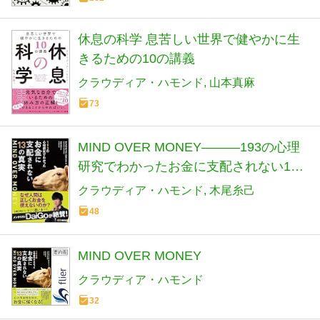
休息の科学 息苦しい世界で健やかに生
きるための10の講義
クラウディア・ハモンド
山本真麻
73
MIND OVER MONEY―――193の心理
研究でわかったお金に支配されない13
の真実 (お金の教科書)
クラウディア・ハモンド
木尾糸己
48
MIND OVER MONEY
クラウディア・ハモンド
32