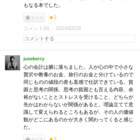
もなる本でした。
★2
ナイス
コメント(0)
2024/02/18
juneberry
心の会計は腑に落ちました。人が心の中で小さな
贅沢や教養のお金、旅行のお金と分けているので
同じものの値段の差も直感で仕訳できている。貧
困と思考の関係、思考の貧困とも言える内容、余
裕がないこととストレスを受けること、どちらが
先かはわからないが関係があると。理論立てて意
識して変えられるところもあるが、その人の価値
観がどこにあるのかが大きく関わってくると感じ
た。
★3
ナイス