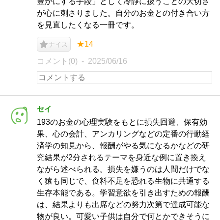
豊かにする手段」として冷静に扱うことの大切さ
が心に刺さりました。自分のお金との付き合い方
を見直したくなる一冊です。
★14
ナイス
コメント(0)
2025/06/16
セイ
193のお金の心理実験をもとに損失回避、保有効
果、心の会計、アンカリングなどの定番の行動経
済学の知見から、報酬がやる気になるかなどの研
究結果が2分されるテーマを身近な例に置き換え
ながら述べられる。損失を嫌うのは人間だけでな
く猿も同じで、食料不足を恐れる生物に共通する
生存本能である。学習意欲を引き出すための報酬
は、結果よりも出席などの努力次第で達成可能な
物が良い。可愛い子供は自分で何とかできそうに