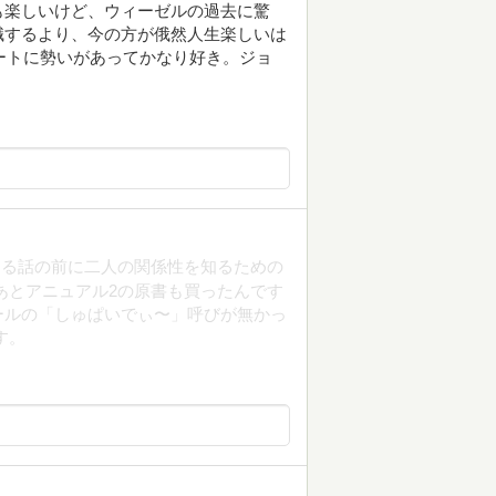
も楽しいけど、ウィーゼルの過去に驚
職するより、今の方が俄然人生楽しいは
アートに勢いがあってかなり好き。ジョ
まる話の前に二人の関係性を知るための
あとアニュアル2の原書も買ったんです
ールの「しゅぱいでぃ〜」呼びが無かっ
す。