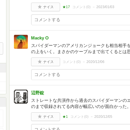
ナイス
★17
コメント(
0
)
2023/01/03
Macky O
スパイダーマンのアメリカンジョークも相当相手
の上をいく。まさかのケーブルまで出てくるとは
ナイス
コメント(
0
)
2020/12/06
辺野錠
ストレートな共演作から過去のスパイダーマンの
のまで収録されてる内容が幅広いのが面白かった
ナイス
★1
コメント(
0
)
2020/12/05