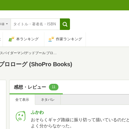
n和書
は
本ランキング
作家ランキング
スパイダーマン/デッドプール:プロローグ (ShoPro Books)
ーグ (ShoPro Books)
感想・レビュー
11
全て表示
ネタバレ
ふかわ
おそらくギャグ路線に振り切って描いているのだ
よく分からなかった。