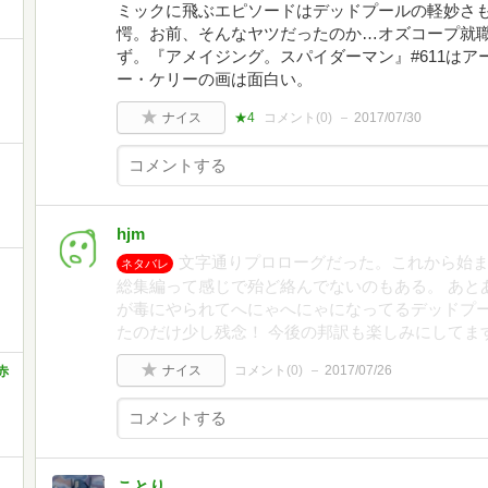
ミックに飛ぶエピソードはデッドプールの軽妙さ
愕。お前、そんなヤツだったのか…オズコープ就
ず。『アメイジング。スパイダーマン』#611は
ー・ケリーの画は面白い。
ナイス
★4
コメント(
0
)
2017/07/30
hjm
文字通りプロローグだった。これから始
ネタバレ
総集編って感じで殆ど絡んでないのもある。 あと
が毒にやられてへにゃへにゃになってるデッドプ
たのだけ少し残念！ 今後の邦訳も楽しみにしてま
ナイス
コメント(
0
)
2017/07/26
赤
ことり