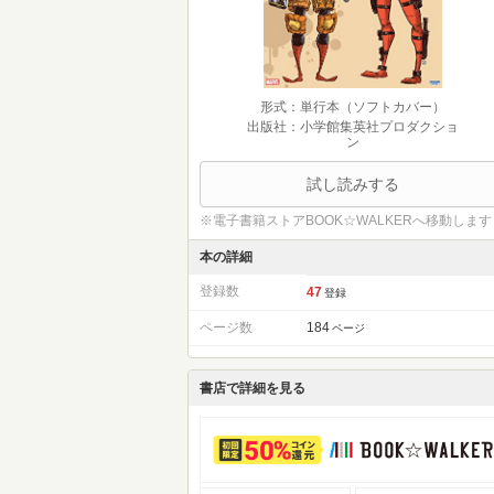
形式：単行本（ソフトカバー）
出版社：小学館集英社プロダクショ
ン
試し読みする
※電子書籍ストアBOOK☆WALKERへ移動します
本の詳細
登録数
47
登録
ページ数
184
ページ
書店で詳細を見る