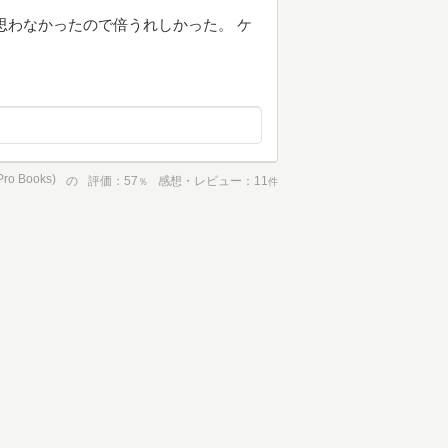
思わなかったので倍うれしかった。 ケ
 Books)
の
評価
57
感想・レビュー
11
％
件