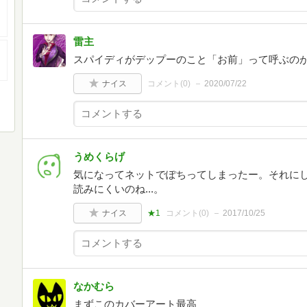
雷主
スパイディがデップーのこと「お前」って呼ぶの
ナイス
コメント(
0
)
2020/07/22
うめくらげ
気になってネットでぽちってしまったー。それに
読みにくいのね...。
ナイス
★1
コメント(
0
)
2017/10/25
なかむら
まずこのカバーアート最高