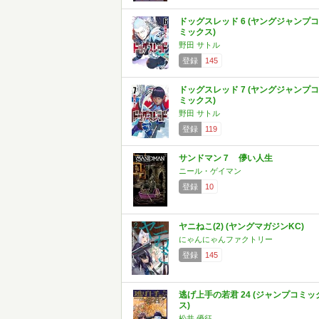
ドッグスレッド 6 (ヤングジャンプコ
ミックス)
野田 サトル
登録
145
ドッグスレッド 7 (ヤングジャンプコ
ミックス)
野田 サトル
登録
119
サンドマン７ 儚い人生
ニール・ゲイマン
登録
10
ヤニねこ(2) (ヤングマガジンKC)
にゃんにゃんファクトリー
登録
145
逃げ上手の若君 24 (ジャンプコミッ
ス)
松井 優征