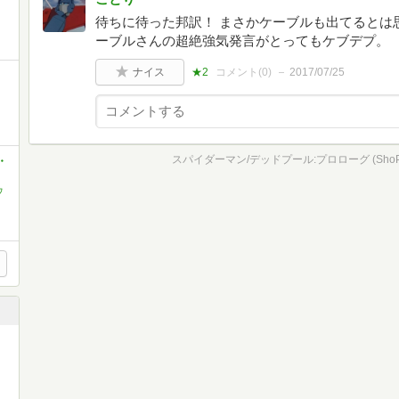
待ちに待った邦訳！ まさかケーブルも出てるとは
ーブルさんの超絶強気発言がとってもケブデプ。
ナイス
★2
コメント(
0
)
2017/07/25
スパイダーマン/デッドプール:プロローグ (ShoPro
・
ウ