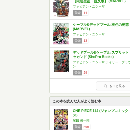
【限定生産・普及版】 (MARVEL)
ファビアン・ニシーザ
登録
14
ケーブル&デッドプール:桃色の誘惑
(MARVEL)
ファビアン・ニシーザ
登録
13
デッドプール&ケーブル:スプリット
セカンド (ShoPro Books)
ファビアン・ニシーザ,ライリー・ブラ
ン
登録
29
もっと見る
この本を読んだ人がよく読む本
ONE PIECE 114 (ジャンプコミック
ス)
尾田 栄一郎
登録
599