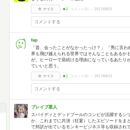
ナイス
★2
コメント(
0
)
2017/08/23
fap
「昔、会ったことがなかったっけ？」 「男に言わ
界も飛び越えられる世界ではそんなこともあるかも
が、ヒーローで居続ける理由になっているあたりが
ていいと思う。
ナイス
★1
コメント(
0
)
2017/08/13
ブレイブ星人
スパイディとデッドプールのコンビが活躍するシ
か、これまでに共演（狂宴）したエピソードをま
で邦訳が出ているモンキービジネス等も収録され