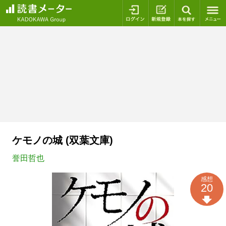
ログイン
新規登録
本を探
ケモノの城 (双葉文庫)
誉田哲也
感想
20