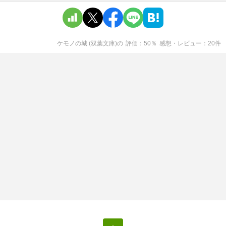
ケモノの城 (双葉文庫)
の
評価
50
％
感想・レビュー
20
件