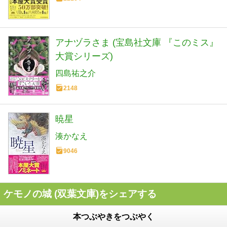
アナヅラさま (宝島社文庫 『このミス』
大賞シリーズ)
四島祐之介
2148
暁星
湊かなえ
9046
ケモノの城 (双葉文庫)をシェアする
本つぶやきをつぶやく