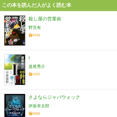
この本を読んだ人がよく読む本
殺し屋の営業術
野宮有
9338
I
道尾秀介
3225
さよならジャバウォック
伊坂幸太郎
8408