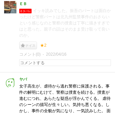
ＥＢ
イッキ読みでした。振吾のパートは面白か
ネタバレ
ったけど警察パートは北九州監禁事件のおさらい
という感じなのと警察の捜査は丁寧に描きすぎで
はと思った。親子の話はそのまま受け取って良い
のか。
★2
ナイス
コメント(0)
2022/04/16
ヤバ
女子高生が、虐待から逃れ警察に保護される。事
件の解明にむけて、警察は捜査を続ける。捜査が
進むにつれ、あらたな疑惑が浮かんでくる。 虐待
のシーンの描写が生々しい。気持ち悪くなる。し
かし、事件の全貌が気になり、一気読みした。 面