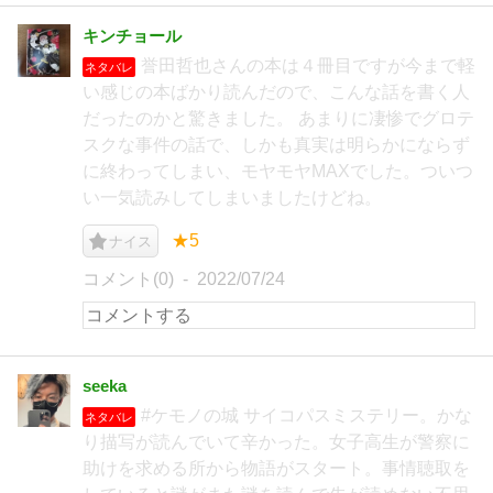
キンチョール
誉田哲也さんの本は４冊目ですが今まで軽
ネタバレ
い感じの本ばかり読んだので、こんな話を書く人
だったのかと驚きました。 あまりに凄惨でグロテ
スクな事件の話で、しかも真実は明らかにならず
に終わってしまい、モヤモヤMAXでした。ついつ
い一気読みしてしまいましたけどね。
★5
ナイス
コメント(0)
2022/07/24
seeka
#ケモノの城 サイコパスミステリー。かな
ネタバレ
り描写が読んでいて辛かった。女子高生が警察に
助けを求める所から物語がスタート。事情聴取を