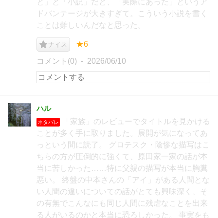
と」と「小説」だと、「実際にあった」というア
ドバンテージが大きすぎて。こういう小説を書く
ことは難しいんだなと思った。
★6
ナイス
コメント(0)
2026/06/10
ハル
「家族」のレビューでタイトルを見かける
ネタバレ
ことが多く手に取りました。展開が気になってあ
っという間に読了。 グロテスク・陰惨な描写はこ
ちらの方が圧倒的に強くて、原田家一家の話が本
当に苦しかった……特に父親の描写が本当に胸糞
悪い。 終盤の中本さんの「アイ」がある人間とな
い人間の違いについての話がとても興味深く、そ
の有無でこんなにも同じ人間に残虐なことを出来
る人がいるのかと本当に恐ろしかった。 事実をも