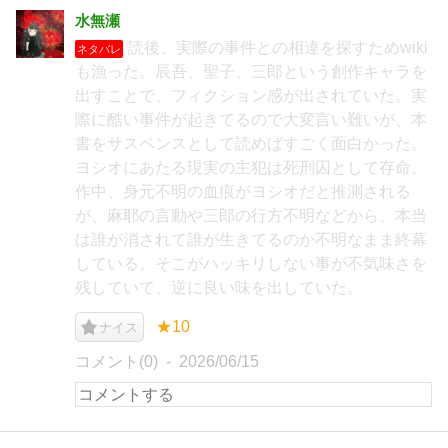
水無瀬
読後、実際の事件との相違を探すためwiki
ネタバレ
も漁った。辰吾、聖子、三郎という創作キャラを
出すことで、フィクション感が出されていた。実
際に酷い事件が起きてるので大変言い難いが、本
書をサスペンスとして読めばすごく面白かった。
ヨシオにあたる現実の主犯は死刑囚として存命。
作中、身元不明の血痕がヨシオだと推測される
が、麻耶の言動や三郎の行方不明などから、本当
は誰が消されて誰が生きてるのか不明なまま終幕
している。そこがハッキリしない事が不気味さを
残していて、逆に良い味を出していた。
★10
ナイス
コメント(0)
2026/06/15