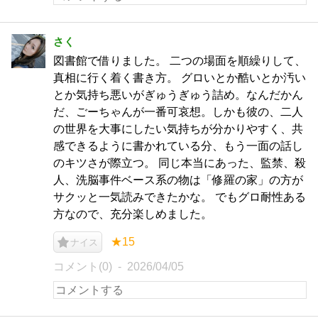
さく
図書館で借りました。 二つの場面を順繰りして、
真相に行く着く書き方。 グロいとか酷いとか汚い
とか気持ち悪いがぎゅうぎゅう詰め。なんだかん
だ、ごーちゃんが一番可哀想。しかも彼の、二人
の世界を大事にしたい気持ちが分かりやすく、共
感できるように書かれている分、もう一面の話し
のキツさが際立つ。 同じ本当にあった、監禁、殺
人、洗脳事件ベース系の物は「修羅の家」の方が
サクッと一気読みできたかな。 でもグロ耐性ある
方なので、充分楽しめました。
★15
ナイス
コメント(0)
2026/04/05