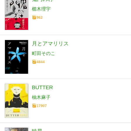
櫛木理宇
962
月とアマリリス
町田そのこ
4844
BUTTER
柚木麻子
17907