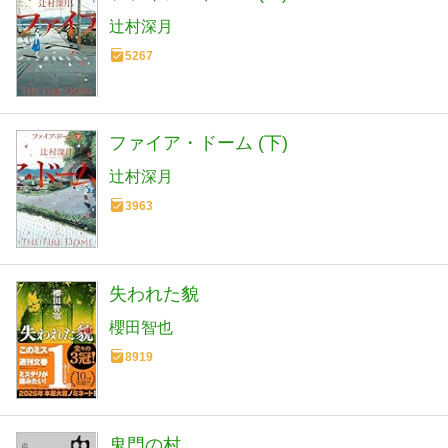
辻村深月
5267
ファイア・ドーム (下)
辻村深月
3963
失われた貌
櫻田智也
8919
鬼門の村