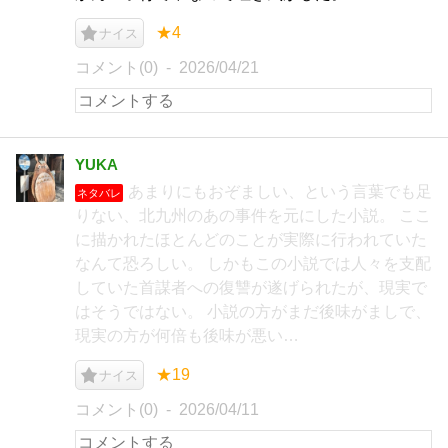
★4
ナイス
コメント(0)
2026/04/21
YUKA
あまりにもおぞましい、という言葉でも足
ネタバレ
りない、北九州のあの事件を元にした小説。 ここ
に描かれたほとんどのことが実際に行われていた
なんて恐ろしい。 しかもこの小説では人々を支配
していた首謀者への復讐が遂げられたが、現実で
はそうではない。 小説の方がまだ後味がましで、
現実の方が何倍も後味が悪い…
★19
ナイス
コメント(0)
2026/04/11