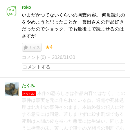
roko
いまだかつてないくらいの胸糞内容。 何度読むの
をやめようと思ったことか。誉田さんの作品好き
だったのでショック。でも最後まで読ませるのは
さすが
★4
ナイス
コメント(0)
2026/01/30
たくみ
本作の恐ろしさは作品内容ではなく、この
ネタバレ
事件は事実を元に作られている点。通電や死体処
理は北九州の事件そのまま。本編終盤の犯人に対
する意見には同意。苦しませずに殺す刑罰である
死刑は人間の皮を被った悪魔には生温い。同じよ
うに拷問の末、苦しんで殺すのが相当の刑罰であ