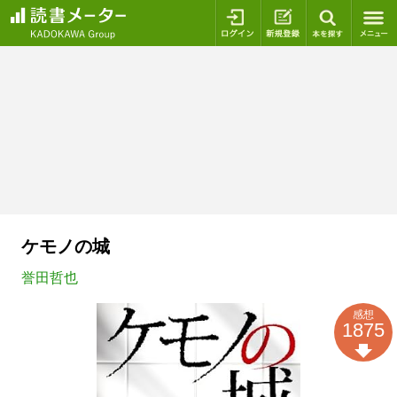
ログイン
新規登録
本を探
ケモノの城
誉田哲也
感想
1875