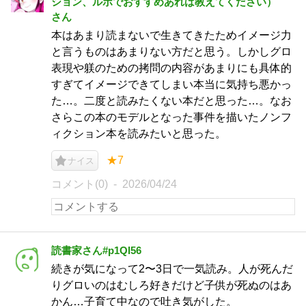
ション、ルポでおすすめあれば教えてください）
さん
本はあまり読まないで生きてきたためイメージ力
と言うものはあまりない方だと思う。しかしグロ
表現や躾のための拷問の内容があまりにも具体的
すぎてイメージできてしまい本当に気持ち悪かっ
た…。二度と読みたくない本だと思った…。なお
さらこの本のモデルとなった事件を描いたノンフ
ィクション本を読みたいと思った。
★7
ナイス
コメント(0)
2026/04/24
読書家さん#p1QI56
続きが気になって2〜3日で一気読み。人が死んだ
りグロいのはむしろ好きだけど子供が死ぬのはあ
かん…子育て中なので吐き気がした。