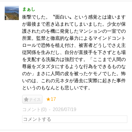
まぁし
衝撃でした。〝面白い〟という感覚とは違います
が最後まで惹き込まれてしまいました。少女が保
護されたのを機に発覚したマンションの一室での
所業。監禁と徹底的な暴力によるマインドコント
ロールで恐怖を植え付け、被害者どうしでさえ主
従関係を生みだし、自分が直接手を下さずとも場
を支配する洗脳力は強烈です。「ここまで人間の
尊厳をズタズタにするような行為をできるものな
のか」まさに人間の皮を被ったケモノでした。怖
いのは、これの元ネタが過去に実際に起きた事件
というのもなんとも悲しいです。
★17
ナイス
コメント(0)
2026/07/19