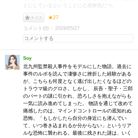
とにしているということに心底怖気だつ。
★27
ナイス
コメント(0)
2026/05/27
Soy
北九州監禁殺人事件をモデルにした物語。過去に
事件のルポを読んで凄惨さに挫折した経験がある
が、こちらも何度となく逃げ出したくなるほどの
トラウマ級のグロさ。しかし、 辰吾・聖子・三郎
のパートの謎に引かれ、恐ろしさを抱えながらも
一気に読み進めてしまった。 物語を通じて改めて
痛感したのは、マインドコントロールの底知れぬ
恐怖。「もしかしたら自分の身近にも潜んでい
て、いつ巻き込まれるか分からない」というリア
ルな恐怖に襲われる。最後に残された謎は、いく