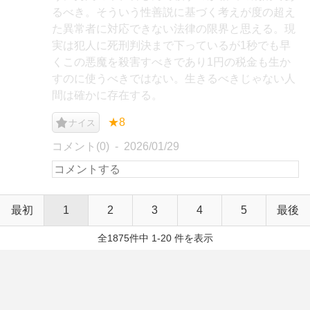
るべき。そういう性善説に基づく考えが度の超え
た異常者に対応できない法律の限界と思える。現
実は犯人に死刑判決まで下っているが1秒でも早
くこの悪魔を殺害すべきであり1円の税金も生か
すのに使うべきではない。生きるべきじゃない人
間は確かに存在する。
★8
ナイス
コメント(0)
2026/01/29
最初
1
2
3
4
5
最後
全1875件中 1-20 件を表示