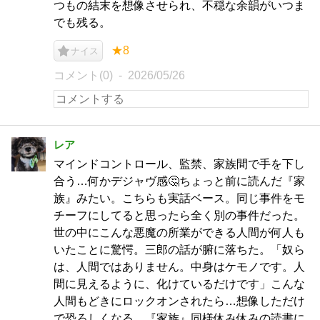
つもの結末を想像させられ、不穏な余韻がいつま
でも残る。
★8
ナイス
コメント(0)
2026/05/26
レア
マインドコントロール、監禁、家族間で手を下し
合う…何かデジャヴ感🤔ちょっと前に読んだ『家
族』みたい。こちらも実話ベース。同じ事件をモ
チーフにしてると思ったら全く別の事件だった。
世の中にこんな悪魔の所業ができる人間が何人も
いたことに驚愕。三郎の話が腑に落ちた。「奴ら
は、人間ではありません。中身はケモノです。人
間に見えるように、化けているだけです」こんな
人間もどきにロックオンされたら…想像しただけ
で恐ろしくなる。『家族』同様休み休みの読書に