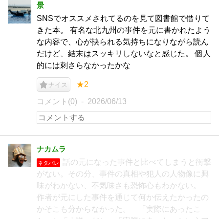
景
SNSでオススメされてるのを見て図書館で借りて
きた本。 有名な北九州の事件を元に書かれたよう
な内容で、心が抉られる気持ちになりながら読ん
だけど、結末はスッキリしないなと感じた。 個人
的には刺さらなかったかな
★2
ナイス
コメント(0)
2026/06/13
ナカムラ
話の元になった事件と比べてしまうと衝撃
ネタバレ
がない。その分、事件の真相や犯人の人物像に興
味がわかない、不気味さも恐怖心もわかない。
作者が元にした事件を通じて何か伝えたかったの
かそこも分からなかった。 「実際にあったこ