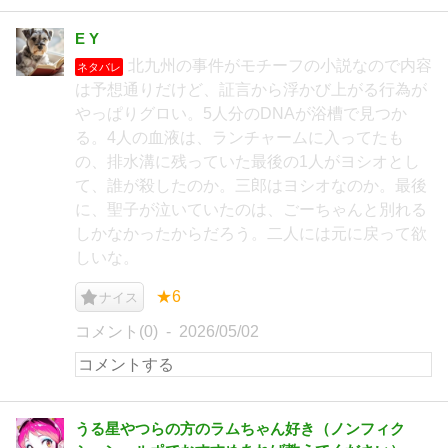
E Y
北九州の事件がモチーフの小説なので内容
ネタバレ
は予想通りだけど、証言から浮かび上がる行為が
やっぱりグロい。5人分のDNAが浴槽で見つか
る。4人の血液は、ランチャームに入ってたも
の、排水溝に残っていた最後の1人がヨシオとし
て、誰が殺したのか。三郎はヨシオなのか。最後
に、聖子が泣いていたのは、ごーちゃんと別れる
しかなかったからだろう。二人には元に戻って欲
しいな。
★6
ナイス
コメント(0)
2026/05/02
うる星やつらの方のラムちゃん好き（ノンフィク