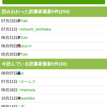
読みおわった読書家最新5件(294)
07月23日
Yuki
07月21日
mihashi_toshitaka
06月21日
Yuki
06月05日
ゆみや
05月20日
Yuki
今読んでいる読書家最新5件(38)
08月07日
yc
07月21日
ホームズ
06月16日
imqmurq
10月21日
taashiba
09月14日
JE