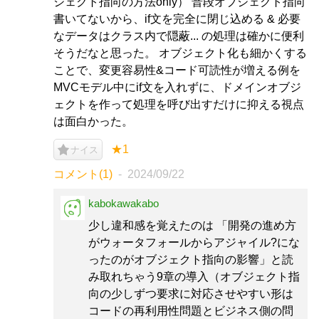
ジェクト指向の方法only） 普段オブジェクト指向
書いてないから、if文を完全に閉じ込める & 必要
なデータはクラス内で隠蔽... の処理は確かに便利
そうだなと思った。 オブジェクト化も細かくする
ことで、変更容易性&コード可読性が増える例を
MVCモデル中にif文を入れずに、ドメインオブジ
ェクトを作って処理を呼び出すだけに抑える視点
は面白かった。
★1
ナイス
コメント(1)
2024/09/22
kabokawakabo
少し違和感を覚えたのは 「開発の進め方
がウォータフォールからアジャイル?にな
ったのがオブジェクト指向の影響」と読
み取れちゃう9章の導入（オブジェクト指
向の少しずつ要求に対応させやすい形は
コードの再利用性問題とビジネス側の問