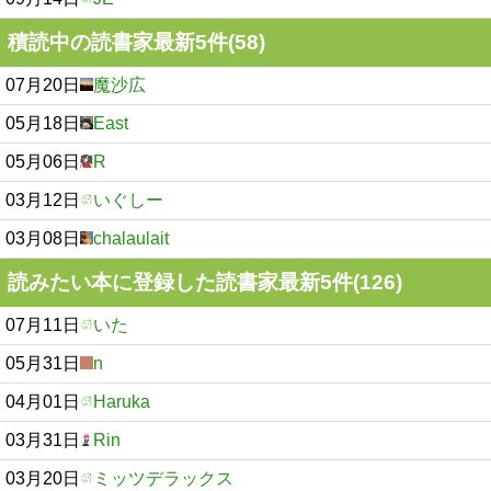
積読中の読書家最新5件(58)
07月20日
魔沙広
05月18日
East
05月06日
R
03月12日
いぐしー
03月08日
chalaulait
読みたい本に登録した読書家最新5件(126)
07月11日
いた
05月31日
n
04月01日
Haruka
03月31日
Rin
03月20日
ミッツデラックス