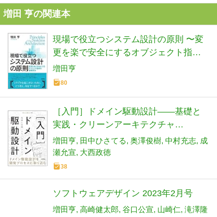
増田 亨の関連本
現場で役立つシステム設計の原則 〜変
更を楽で安全にするオブジェクト指向
の実践技法
増田亨
80
［入門］ドメイン駆動設計――基礎と
実践・クリーンアーキテクチャ
(Software Design別冊)
増田亨
田中ひさてる
奥澤俊樹
中村充志
成
瀬允宣
大西政徳
38
ソフトウェアデザイン 2023年2月号
増田亨
高崎健太郎
谷口公宣
山崎仁
滝澤隆