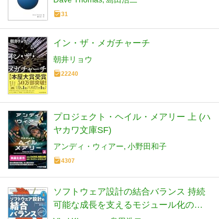
31
イン・ザ・メガチャーチ
朝井リョウ
22240
プロジェクト・ヘイル・メアリー 上 (ハ
ヤカワ文庫SF)
アンディ・ウィアー
小野田和子
4307
ソフトウェア設計の結合バランス 持続
可能な成長を支えるモジュール化の原
則 (impress top gear)