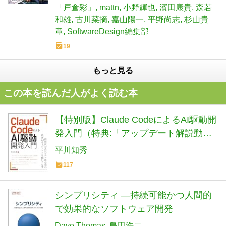
「戸倉彩」
mattn
小野輝也
濱田康貴
森若
和雄
古川菜摘
嘉山陽一
平野尚志
杉山貴
章
SoftwareDesign編集部
19
もっと見る
この本を読んだ人がよく読む本
【特別版】Claude CodeによるAI駆動開
発入門（特典:「アップデート解説動
画」データ配信）
平川知秀
117
シンプリシティ ―持続可能かつ人間的
で効果的なソフトウェア開発
Dave Thomas
島田浩二