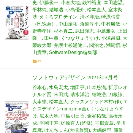
史
伊藤俊一
小倉大地
銭神裕宜
本田志温
平林純
結城浩
小島優介
松本直人
室木梨
沙
えくろプロテイン
清水洋治
崎原晴香
（H.Saki）
中山慶祐
角道淳平
中村勝敏
小
野寺孝洋
杉本真二
武田隆志
中島雅弘
上田
隆一
田中薫
くつなりょうすけ
小澤昌樹
大
隈峻太郎
弁護士杉浦健二
関治之
潮周悟
杉
山貴章
SoftwareDesign編集部
31
ソフトウェアデザイン 2021年3月号
谷本心
水島宏太
増田亨
山本悠滋
折原レオ
ナルド賢
米田武
清水洋治
結城浩
刀根諒
大串肇
松本直人
クラスメソッド木村(作)
エ
クスデザイン ninnzinn(画)
くつなりょうす
け
広木大地
中島明日香
金谷拓哉
高橋永
成
平岡正寿
梶原直人(監修)
平櫛貴章
星川
真麻
けんちょん(大槻兼資)
大嶋健容
職業