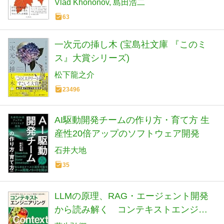
Vlad Khononov
島田浩二
63
一次元の挿し木 (宝島社文庫 『このミ
ス』大賞シリーズ)
松下龍之介
23496
AI駆動開発チームの作り方・育て方 生
産性20倍アップのソフトウェア開発
石井大地
35
LLMの原理、RAG・エージェント開発
から読み解く コンテキストエンジニ
アリング (エンジニア選書)