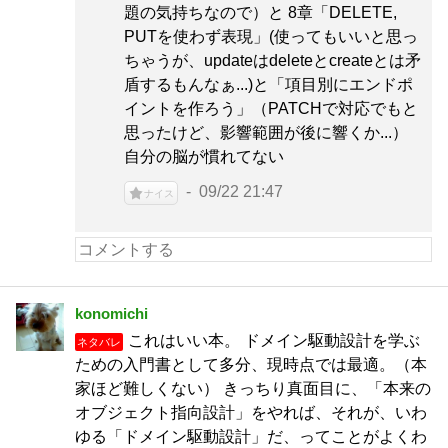
題の気持ちなので）と 8章「DELETE,
PUTを使わず表現」(使ってもいいと思っ
ちゃうが、updateはdeleteとcreateとは矛
盾するもんなぁ...)と「項目別にエンドポ
イントを作ろう」（PATCHで対応でもと
思ったけど、影響範囲が後に響くか...）
自分の脳が慣れてない
09/22 21:47
ナイス
konomichi
これはいい本。 ドメイン駆動設計を学ぶ
ネタバレ
ための入門書として多分、現時点では最適。（本
家ほど難しくない） きっちり真面目に、「本来の
オブジェクト指向設計」をやれば、それが、いわ
ゆる「ドメイン駆動設計」だ、ってことがよくわ