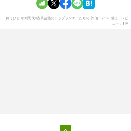
舞うひと 草刈民代×古典芸能のトップランナーたち
の
評価
75
％
感想・レビ
ュー
1
件