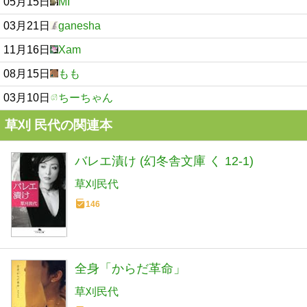
05月15日
MI
03月21日
ganesha
11月16日
Xam
08月15日
もも
03月10日
ちーちゃん
草刈 民代の関連本
バレエ漬け (幻冬舎文庫 く 12-1)
草刈民代
146
全身「からだ革命」
草刈民代