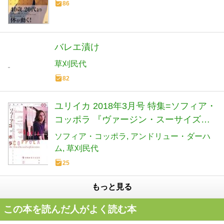
86
バレエ漬け
草刈民代
82
ユリイカ 2018年3月号 特集=ソフィア・
コッポラ 『ヴァージン・スーサイズ』
から『ロスト・イン・トランスレーシ
ソフィア・コッポラ
アンドリュー・ダーハ
ョン』『マリー・アントワネット』、
ム
草刈民代
そして『The Beguiled/ビガイルド 欲望
25
のめざめ』・・・豪奢と洗練の映画
もっと見る