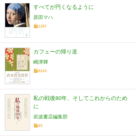
この本を読んだ人がよく読む本
すべてが円くなるように
原田マハ
1267
カフェーの帰り道
嶋津輝
6243
私の戦後80年、そしてこれからのため
に
岩波書店編集部
65