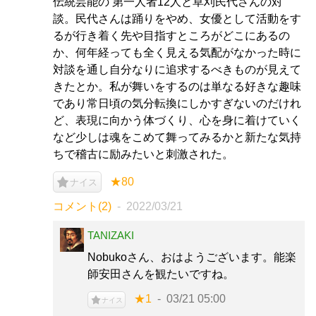
伝統芸能の 第一人者12人と草刈民代さんの対
談。民代さんは踊りをやめ、女優として活動をす
るが行き着く先や目指すところがどこにあるの
か、何年経っても全く見える気配がなかった時に
対談を通し自分なりに追求するべきものが見えて
きたとか。私が舞いをするのは単なる好きな趣味
であり常日頃の気分転換にしかすぎないのだけれ
ど、表現に向かう体づくり、心を身に着けていく
など少しは魂をこめて舞ってみるかと新たな気持
ちで稽古に励みたいと刺激された。
★80
ナイス
コメント(2)
2022/03/21
TANIZAKI
Nobukoさん、おはようございます。能楽
師安田さんを観たいですね。
★1
03/21 05:00
ナイス