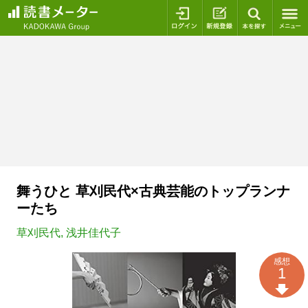
ログイン
新規登録
本を探
舞うひと 草刈民代×古典芸能のトップランナ
ーたち
草刈民代
,
浅井佳代子
感想
1