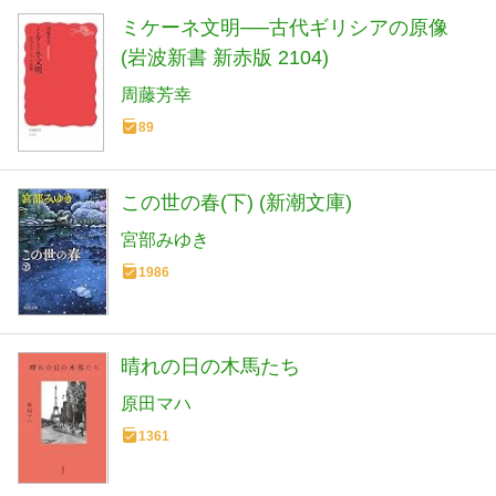
ミケーネ文明──古代ギリシアの原像
(岩波新書 新赤版 2104)
周藤芳幸
89
この世の春(下) (新潮文庫)
宮部みゆき
1986
晴れの日の木馬たち
原田マハ
1361