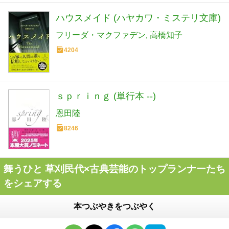
ハウスメイド (ハヤカワ・ミステリ文庫)
フリーダ・マクファデン
高橋知子
4204
ｓｐｒｉｎｇ (単行本 --)
恩田陸
8246
舞うひと 草刈民代×古典芸能のトップランナーたち
をシェアする
本つぶやきをつぶやく